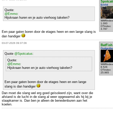
Spotcat
Erelid
Quote:
@Emmo
:
Hijskraan huren en je auto vierhoog takelen?
WMRindex
1.093
OTindex:
3.787
Een paar gaten boren door de etages heen en een lange slang is
dan handiger
03-07-2026 09:37:06
BatFish
Oudgedie
Quote
@Spotcatus
:
Quote:
@Emmo
:
WMRindex
8.526
Hijskraan huren en je auto vierhoog takelen?
OTindex:
25.965
Een paar gaten boren door de etages heen en een lange
slang is dan handiger
Dan moet die slang wel erg goed geïsoleerd zijn, want over die
afstand is de lucht in de slang al weer opgewarmd als hij bij je
slaapkamer is. Dan ben je alleen de benedenburen aan het
koelen.