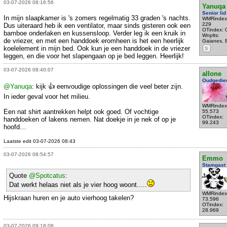
03-07-2026 08:16:56
Yanuqa
Senior lid
In mijn slaapkamer is 's zomers regelmatig 33 graden 's nachts.
WMRindex
229
Dus uiteraard heb ik een ventilator, maar sinds gisteren ook een
OTindex: 
bamboe onderlaken en kussensloop. Verder leg ik een kruik in
Wnplts:
de vriezer, en met een handdoek eromheen is het een heerlijk
Gaianes, 
koelelement in mijn bed. Ook kun je een handdoek in de vriezer
S
leggen, en die voor het slapengaan op je bed leggen. Heerlijk!
03-07-2026 08:40:07
allone
Oudgedie
@Yanuqa
: kijk 👍 eenvoudige oplossingen die veel beter zijn.
In ieder geval voor het milieu.
WMRindex
Een nat shirt aantrekken helpt ook goed. Of vochtige
55.573
OTindex:
handdoeken of lakens nemen. Nat doekje in je nek of op je
99.243
hoofd…
Laatste edit 03-07-2026 08:43
03-07-2026 08:54:57
Emmo
Stamgast
Quote
@Spotcatus
:
Dat werkt helaas niet als je vier hoog woont.....
WMRindex
Hijskraan huren en je auto vierhoog takelen?
73.596
OTindex:
28.969
03-07-2026 09:18:08