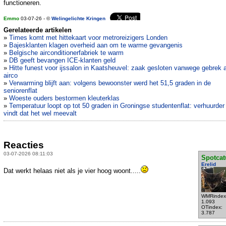
functioneren.
Emmo
03-07-26 - ©
Welingelichte Kringen
Gerelateerde artikelen
»
Times komt met hittekaart voor metroreizigers Londen
»
Bajesklanten klagen overheid aan om te warme gevangenis
»
Belgische airconditionerfabriek te warm
»
DB geeft bevangen ICE-klanten geld
»
Hitte funest voor ijssalon in Kaatsheuvel: zaak gesloten vanwege gebrek 
airco
»
Verwarming blijft aan: volgens bewoonster werd het 51,5 graden in de
seniorenflat
»
Woeste ouders bestormen kleuterklas
»
Temperatuur loopt op tot 50 graden in Groningse studentenflat: verhuurder
vindt dat het wel meevalt
Reacties
03-07-2026 08:11:03
Spotcat
Erelid
Dat werkt helaas niet als je vier hoog woont.....
WMRindex
1.093
OTindex:
3.787