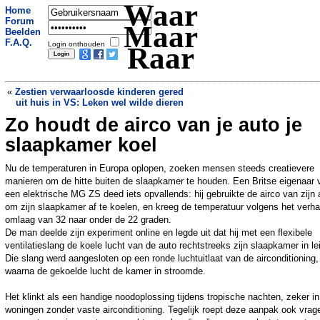
Waar
Home
Forum
Maar
Beelden
F.A.Q.
Login onthouden
Raar
«
Zestien verwaarloosde kinderen gered
uit huis in VS: Leken wel wilde dieren
Zo houdt de airco van je auto je
Rusland importeert noodgedwongen
benzine uit India na Oekraïense
slaapkamer koel
aanvallen
»
Nu de temperaturen in Europa oplopen, zoeken mensen steeds creatievere
manieren om de hitte buiten de slaapkamer te houden. Een Britse eigenaar 
een elektrische MG ZS deed iets opvallends: hij gebruikte de airco van zijn 
om zijn slaapkamer af te koelen, en kreeg de temperatuur volgens het verha
omlaag van 32 naar onder de 22 graden.
De man deelde zijn experiment online en legde uit dat hij met een flexibele
ventilatieslang de koele lucht van de auto rechtstreeks zijn slaapkamer in le
Die slang werd aangesloten op een ronde luchtuitlaat van de airconditioning,
waarna de gekoelde lucht de kamer in stroomde.
Het klinkt als een handige noodoplossing tijdens tropische nachten, zeker in
woningen zonder vaste airconditioning. Tegelijk roept deze aanpak ook vrag