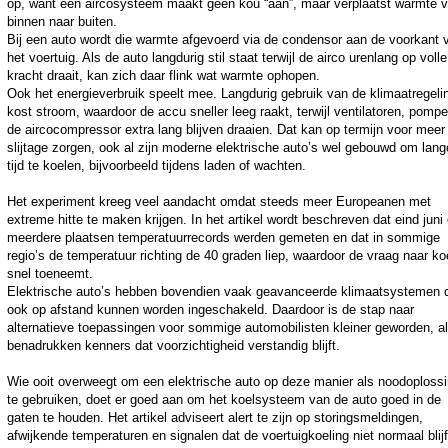
op, want een aircosysteem maakt geen kou “aan”, maar verplaatst warmte 
binnen naar buiten.
Bij een auto wordt die warmte afgevoerd via de condensor aan de voorkant 
het voertuig. Als de auto langdurig stil staat terwijl de airco urenlang op volle
kracht draait, kan zich daar flink wat warmte ophopen.
Ook het energieverbruik speelt mee. Langdurig gebruik van de klimaatregeli
kost stroom, waardoor de accu sneller leeg raakt, terwijl ventilatoren, pomp
de aircocompressor extra lang blijven draaien. Dat kan op termijn voor meer
slijtage zorgen, ook al zijn moderne elektrische auto’s wel gebouwd om lang
tijd te koelen, bijvoorbeeld tijdens laden of wachten.
Het experiment kreeg veel aandacht omdat steeds meer Europeanen met
extreme hitte te maken krijgen. In het artikel wordt beschreven dat eind juni
meerdere plaatsen temperatuurrecords werden gemeten en dat in sommige
regio’s de temperatuur richting de 40 graden liep, waardoor de vraag naar ko
snel toeneemt.
Elektrische auto’s hebben bovendien vaak geavanceerde klimaatsystemen 
ook op afstand kunnen worden ingeschakeld. Daardoor is de stap naar
alternatieve toepassingen voor sommige automobilisten kleiner geworden, al
benadrukken kenners dat voorzichtigheid verstandig blijft.
Wie ooit overweegt om een elektrische auto op deze manier als noodoploss
te gebruiken, doet er goed aan om het koelsysteem van de auto goed in de
gaten te houden. Het artikel adviseert alert te zijn op storingsmeldingen,
afwijkende temperaturen en signalen dat de voertuigkoeling niet normaal blijf