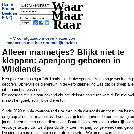
Waar
Home
Forum
Maar
Beelden
F.A.Q.
Login onthouden
Raar
«
Vreemdgaande mezen kiezen voor
mannetjes met beter ruimtelijk inzicht
Alleen mannetjes? Blijkt niet te
Zakenman die moord op journalist
Malta bestelde, betaalde proceskosten
kloppen: apenjong geboren in
moordenaars
»
Wildlands
Een grote verrassing in Wildlands: bij de dwergoeistiti's is vorige week een 
geboren. Dit terwijl de dierentuin in de veronderstelling was dat de groep all
uit mannetjes bestond.
De dwergoeistiti's staan bekend als het kleinste aapje ter wereld. De nieuwel
maakt het goed, schrijft de dierentuin.
Sinds 2020 zijn de dwergoeistiti's te zien in de dierentuin en tot nu toe best
de groep alleen uit mannetjes. Twee jaar geleden arriveerde een nieuwe gro
jonge dieren uit een ander dierenpark. Daarbij bleek één dier uiteindelijk toc
vrouwtje te zijn. Dat werd pas duidelijk toen het jong vorige week werd gebo
De dierentuin is in zijn nopjes met de geboorte. "Wel een onwijs leuke