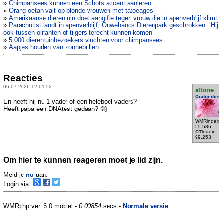
»
Chimpansees kunnen een Schots accent aanleren
»
Orang-oetan valt op blonde vrouwen met tatoeages
»
Amerikaanse dierentuin doet aangifte tegen vrouw die in apenverblijf klimt
»
Parachutist landt in apenverblijf, Ouwehands Dierenpark geschrokken: ‘Hij
ook tussen olifanten of tijgers terecht kunnen komen’
»
5.000 dierentuinbezoekers vluchten voor chimpansees
»
Aapjes houden van zonnebrillen
Reacties
06-07-2026 12:01:52
allone
Oudgedie
En heeft hij nu 1 vader of een heleboel vaders?
Heeft papa een DNAtest gedaan? 🤔
WMRindex
55.586
OTindex:
99.253
Om hier te kunnen reageren moet je lid zijn.
Meld je
nu
aan.
Login via:
WMRphp ver. 6.0 mobiel -
0.00854
secs -
Normale versie