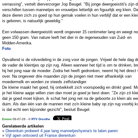
verrassing", vertelt dierverzorger Jop Beugel. "Bij jonge dwergoeistiti's zijn 
verschillen tussen mannetjes en vrouwtjes letterlijk en figuurlijk erg klein. Da
deze dieren zich zo goed op hun gemak voelen in hun verblijf dat er een klei
is geboren, is natuurlijk geweldig."
Een volwassen dwergoeistiti wordt ongeveer 15 centimeter lang en weegt n
geen 150 gram. Van nature leeft het dier in de regenwouden van Zuid- en
Midden-Amerika.
Foto
Opvallend is de rolverdeling in de zorg voor de jongen. Vrijwel de hele dag d
de vader de kleintjes op zijn rug. Alleen wanneer het tijd is om te drinken, br
hij het jong naar de moeder. Zodra het heeft gedronken, neemt hij het direct
over. Na ongeveer drie maanden zijn de jongen niet meer afhankelijk van
moedermelk en worden ze steeds zelfstandiger.
De kleine maakt het goed, hij ontwikkelt zich voorspoedig en drinkt goed. M
je het kleine aapje willen zien dan moet je goed je best doen. "Ze zijn zó kle
dat je goed moet kijken, ik schat het jong net na de geboorte zo klein als ee
duim. Als dan één van de mannen met zo'n kleine baby op zijn rug voorbij k
is dat echt een bijzonder gezicht", besluit Beugel.
Emmo
06-07-26 - ©
RTV Drenthe
Gerelateerde artikelen
»
Dierentuin probeert 4 jaar lang mannetjeshyena's te laten paren
»
Vijf apen ontvoerd uit Franse dierentuin