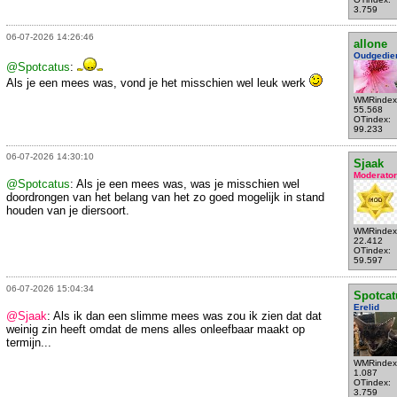
3.759
06-07-2026 14:26:46
allone
Oudgedie
@Spotcatus
:
Als je een mees was, vond je het misschien wel leuk werk
WMRindex
55.568
OTindex:
99.233
06-07-2026 14:30:10
Sjaak
Moderator
@Spotcatus
: Als je een mees was, was je misschien wel
doordrongen van het belang van het zo goed mogelijk in stand
houden van je diersoort.
WMRindex
22.412
OTindex:
59.597
06-07-2026 15:04:34
Spotcat
Erelid
@Sjaak
: Als ik dan een slimme mees was zou ik zien dat dat
weinig zin heeft omdat de mens alles onleefbaar maakt op
termijn...
WMRindex
1.087
OTindex:
3.759