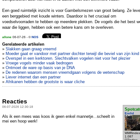
Een goed ruimtelijk inzicht is voor Gambelsmezen van groot belang. Ze leve
een berggebied met koude winters. Daardoor is het cruciaal om
voedselvoorraden te hebben op meerdere plekken. De vogels die het best w
waar die liggen, hebben ook een betere kans om te overleven.
allone
06-07-26 - ©
NOS
Gerelateerde artikelen
»
Slakken gaan graag vreemd
»
Moeder gaat er vandoor met partner dochter terwijl die beviel van zijn kind
»
Overspel in een kerktoren. Slechtvalken vogelen niet voor het plezier
»
Vroege vogels minder vaak bedrogen
»
Ontmoet de ware op basis van je DNA
»
De redenen waarom mensen vreemdgaan volgens de wetenschap
»
Liever internet dan een partner
»
Afrikanen hebben de grootste is waar cliche
Reacties
06-07-2026 12:30:18
Spotcat
Erelid
Als ik een mees was koos ik geen enkel mannetje...scheelt in
mei een hoop werk!
WMRindex
1.087
OTindex: