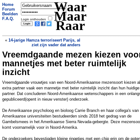
Waar
Home
Forum
Maar
Beelden
F.A.Q.
Login onthouden
Raar
«
14-jarige Hamza terroriseert Parijs, al
ziet zijn vader dat anders
Vreemdgaande mezen kiezen voo
Alleen mannetjes? Blijkt niet te
kloppen: apenjong geboren in
mannetjes met beter ruimtelijk
Wildlands
»
inzicht
Vreemdgaande vrouwtjes van een Noord-Amerikaanse mezensoort kiezen a
extra partner vaak een mannetje met beter ruimtelijk inzicht dan hun huidige
partner. Dat concluderen Noord-Amerikaanse wetenschappers in een onlang
gepubliceerd(opent in nieuw venster) onderzoek.
De Amerikaanse psycholoog en bioloog Carrie Branch en haar collega's van
Amerikaanse universiteiten bestudeerden sinds 2018 het gedrag van de
Gambelsmees in het Amerikaanse Sierra Nevada-gebergte. Deze mezensoo
komt voornamelijk voor in Noord-Amerika.
De onderzoekers bevestigden kleine ringetjes met een chip erin om de pote