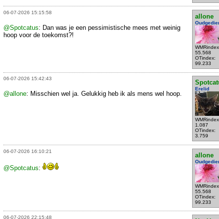
06-07-2026 15:15:58
allone
Oudgedie
@Spotcatus
: Dan was je een pessimistische mees met weinig
hoop voor de toekomst?!
WMRindex
55.568
OTindex:
99.233
06-07-2026 15:42:43
Spotcat
Erelid
@allone
: Misschien wel ja. Gelukkig heb ik als mens wel hoop.
WMRindex
1.087
OTindex:
3.759
06-07-2026 16:10:21
allone
Oudgedie
@Spotcatus
:
WMRindex
55.568
OTindex:
99.233
06-07-2026 22:15:48