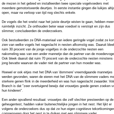
de mezen in het gebied en installeerden twee speciale vogelvoeders met
meerdere gemotoriseerde deurtjes. In eerste instantie gingen die luikjes altij
open, maar na verloop van tijd nog slechts enkele.
De vogels die het snelst naar het juiste deurtje wisten te gaan, hebben meer
ruimtelijk inzicht. Ze onthouden beter waar voedsel is verstopt en zijn dus
slimmer, concludeerden de onderzoekers.
Ook bestudeerden ze DNA-materiaal van iedere geringde vogel zodat ze ko
zien van welke vogels het nageslacht in nesten afkomstig was. Daaruit blee
ruim 30 procent van de jonge vogeltjes in de onderzochte nesten een
nakomeling was van een ander mannetje dan de partner van de moedervoge
Ook bleek daaruit dat ruim 70 procent van de onderzochte nesten minstens
jong bevatte waarvan de vader niet de partner van hun moeder was.
Hoewel er ook eitjes met het DNA van 'dommere' vreemdgaande mannetjes
werden gevonden, waren de eieren met het DNA van de slimmere vaders me
sterkere genen flink in de meerderheid en was hun nageslacht zwaarder. Vo
Branch is dat "zeer overtuigend bewijs dat vrouwtjes goede genen zoeken v
hun kinderen".
Een ander opvallend resultaat: vrouwtjes die zelf slechter presteerden op de
geheugentest, hadden vaker buitenechtelijke jongen in het nest. Het lijkt er
volgens de onderzoekers dus op dat ze hun eigen cognitieve tekortkominge
compenseren door het nest in te duiken met een slimmere vader.