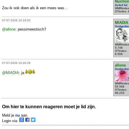
NuxVom
Actief lid
Zou ik ook doen als ik een mees was...
WMRindex
OTindex: 
07-07-2026 10:19:02
MIADIA
Oudgedie
@allone
: pessimeestisch?
WMRindex
5.748
OTindex:
6.568
07-07-2026 10:26:29
allone
Oudgedie
@MIADIA
: ja
WMRindex
55.568
OTindex:
99.233
Om hier te kunnen reageren moet je lid zijn.
Meld je
nu
aan.
Login via: