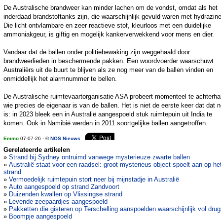
De Australische brandweer kan minder lachen om de vondst, omdat als het
inderdaad brandstoftanks zijn, die waarschijnlijk gevuld waren met hydrazine
Die licht ontvlambare en zeer reactieve stof, kleurloos met een duidelijke
ammoniakgeur, is giftig en mogelijk kankerverwekkend voor mens en dier.
Vandaar dat de ballen onder politiebewaking zijn weggehaald door
brandweerlieden in beschermende pakken. Een woordvoerder waarschuwt
Australiërs uit de buurt te blijven als ze nog meer van de ballen vinden en
onmiddellijk het alarmnummer te bellen.
De Australische ruimtevaartorganisatie ASA probeert momenteel te achterha
wie precies de eigenaar is van de ballen. Het is niet de eerste keer dat dat 
is: in 2023 bleek een in Australië aangespoeld stuk ruimtepuin uit India te
komen. Ook in Namibië werden in 2011 soortgelijke ballen aangetroffen.
Emmo
07-07-26 - ©
NOS Nieuws
Gerelateerde artikelen
»
Strand bij Sydney ontruimd vanwege mysterieuze zwarte ballen
»
Australië staat voor een raadsel: groot mysterieus object spoelt aan op he
strand
»
Vermoedelijk ruimtepuin stort neer bij mijnstadje in Australië
»
Auto aangespoeld op strand Zandvoort
»
Duizenden kwallen op Vlissingse strand
»
Levende zeepaardjes aangespoeld
»
Pakketten die gisteren op Terschelling aanspoelden waarschijnlijk vol dru
»
Boompje aangespoeld