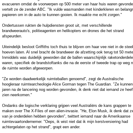
evacueren omdat de voorwerpen op 500 meter van haar huis waren gevonde
vertelt ze de zender ABC. "Ik vulde wasmanden met kinderkleren en belangr
papieren om in de auto te kunnen gooien. Ik maakte me echt zorgen."
Ondertussen rukten de hulpdiensten groot uit, met verschillende
brandweerauto's, politieagenten en helikopters en drones die het strand
afspeurden.
Uiteindelijk besloot Griffiths toch thuis te blijven om haar vee niet in de stee
hoeven laten. Al snel bracht de brandweer de afzetting ook terug tot 50 mete
Inmiddels was duidelijk geworden dat de ballen waarschijnlijk raketonderdel
waren, specifiek de brandstoftanks die na de eerste of tweede trap op weg 
de ruimte worden afgeworpen.
"Ze worden daadwerkelijk ruimteballen genoemd", zegt de Australische
hoogleraar ruimtearcheologie Alice Gorman tegen The Guardian. "Ze kunnen
jaren na de lancering nog worden gevonden, ik denk niet dat iemand ze heef
zien neerkomen."
Ondanks die logische verklaring grijpen veel Australiërs de kans grappen te
maken over The X-Files of een alien-invasie. "He, Elon Musk, ik denk dat z
van je onderdelen hebben gevonden", twittert iemand naar de Amerikaanse
ruimtevaartondernemer. "Oeps, ik wist niet dat ik mijn kerstversiering had
achtergelaten op het strand", grapt een ander.