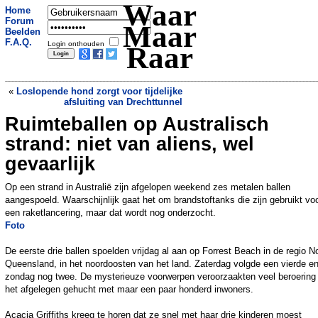
Waar
Home
Forum
Maar
Beelden
F.A.Q.
Login onthouden
Raar
«
Loslopende hond zorgt voor tijdelijke
afsluiting van Drechttunnel
Ruimteballen op Australisch
Lamsdöner zonder lam: hardnekkige
vleesfraude ontmaskerd
»
strand: niet van aliens, wel
gevaarlijk
Op een strand in Australië zijn afgelopen weekend zes metalen ballen
aangespoeld. Waarschijnlijk gaat het om brandstoftanks die zijn gebruikt vo
een raketlancering, maar dat wordt nog onderzocht.
Foto
De eerste drie ballen spoelden vrijdag al aan op Forrest Beach in de regio No
Queensland, in het noordoosten van het land. Zaterdag volgde een vierde e
zondag nog twee. De mysterieuze voorwerpen veroorzaakten veel beroering 
het afgelegen gehucht met maar een paar honderd inwoners.
Acacia Griffiths kreeg te horen dat ze snel met haar drie kinderen moest