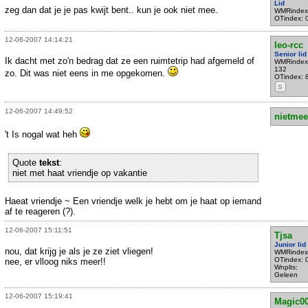
Lid
zeg dan dat je je pas kwijt bent.. kun je ook niet mee.
WMRindex
OTindex: 
12-06-2007 14:14:21
leo-rcc
Senior lid
Ik dacht met zo'n bedrag dat ze een ruimtetrip had afgemeld of
WMRindex
132
zo. Dit was niet eens in me opgekomen.
OTindex: 
S
12-06-2007 14:49:52
nietmee
't Is nogal wat heh
Quote
tekst
:
niet met haat vriendje op vakantie
Haeat vriendje ~ Een vriendje welk je hebt om je haat op iemand
af te reageren (?).
12-06-2007 15:11:51
Tjsa
Junior lid
nou, dat krijg je als je ze ziet vliegen!
WMRindex
OTindex: 
nee, er vlloog niks meer!!
Wnplts:
Geleen
12-06-2007 15:19:41
Magic0