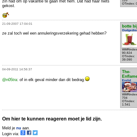
126
zin had om op vakantie te gaan met hem. Dat had haar niets
OTindex: 
gekost.
21-09-2007 17:04:01
botte bi
Oudgedie
ze zal toch wel een annuleringsverzekering gehad hebben?
WMRindex
90.824
OTindex:
39.090
04-09-2011 14:56:37
The-
Enflame
@n05tra
: of in elk geval minder dan dit bedrag.
Erelid
WMRindex
704
OTindex:
1.541
Om hier te kunnen reageren moet je lid zijn.
Meld je
nu
aan.
Login via: