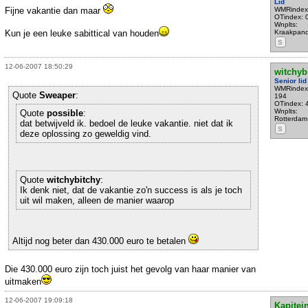
Lid
Fijne vakantie dan maar
WMRindex
OTindex: 
Wnplts:
Kun je een leuke sabittical van houden
Kraakpan
S
12-06-2007 18:50:29
witchyb
Senior lid
WMRindex
Quote
Sweaper
:
194
OTindex: 
Wnplts:
Quote
possible
:
Rotterdam
dat betwijveld ik. bedoel de leuke vakantie. niet dat ik
S
deze oplossing zo geweldig vind.
Quote
witchybitchy
:
Ik denk niet, dat de vakantie zo'n success is als je toch
uit wil maken, alleen de manier waarop
Altijd nog beter dan 430.000 euro te betalen
Die 430.000 euro zijn toch juist het gevolg van haar manier van
uitmaken
12-06-2007 19:09:18
Kapitei