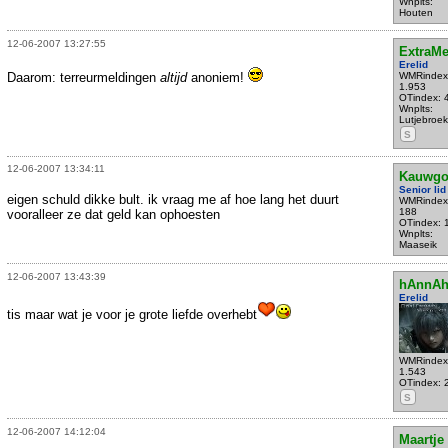
Wnplts:
Houten
12-06-2007 13:27:55
ExtraM
Erelid
Daarom: terreurmeldingen
altijd
anoniem!
WMRindex
1.953
OTindex: 
Wnplts:
Lutjebroek
S
12-06-2007 13:34:11
Kauwgo
Senior lid
eigen schuld dikke bult. ik vraag me af hoe lang het duurt
WMRindex
188
vooralleer ze dat geld kan ophoesten
OTindex: 
Wnplts:
Maaseik
12-06-2007 13:43:39
hAnnA
Erelid
tis maar wat je voor je grote liefde overhebt
WMRindex
1.543
OTindex: 
S
12-06-2007 14:12:04
Maartje