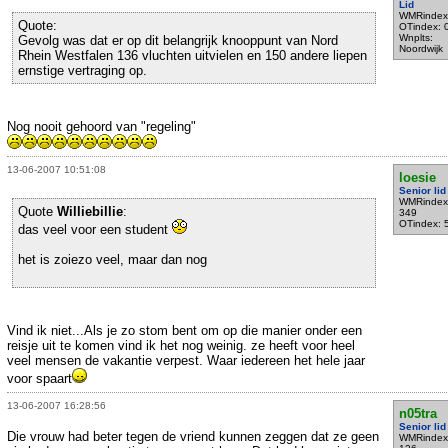
Lid
WMRindex
Quote:
OTindex: 
Wnplts:
Gevolg was dat er op dit belangrijk knooppunt van Nord
Noordwijk
Rhein Westfalen 136 vluchten uitvielen en 150 andere liepen
ernstige vertraging op.
Nog nooit gehoord van "regeling"
13-06-2007 10:51:08
loesie
Senior lid
WMRindex
Quote
Williebillie
:
349
OTindex: 
das veel voor een student
het is zoiezo veel, maar dan nog
Vind ik niet...Als je zo stom bent om op die manier onder een
reisje uit te komen vind ik het nog weinig. ze heeft voor heel
veel mensen de vakantie verpest. Waar iedereen het hele jaar
voor spaart
13-06-2007 16:28:56
n05tra
Senior lid
Die vrouw had beter tegen de vriend kunnen zeggen dat ze geen
WMRindex