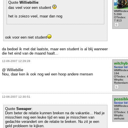
Quote
Williebillie
:
das veel voor een student
WMRindex
5.099
het is zoiezo veel, maar dan nog
OTindex:
7.913
S
ook voor een niet student
da bedoel ik met dat laatste, maar een student is al blij wanneer
die het eind van de maand haalt...
12-06-2007 12:29:28
witchyb
Senior lid
@ Williebillie
WMRindex
194
Nou, daar ken ik ook nog wel een hoop andere mensen
OTindex: 
Wnplts:
Rotterdam
S
12-06-2007 12:30:51
possibl
Senior lid
WMRindex
Quote
Sweaper
:
118
OTindex: 
Dom beter de relatie kunnen breken na de vakantie... Had je
Wnplts:
misschien nog een leuke tijd en was je misschien van
verhuist
gedachte verandert om de relatie te breken. Nu zit je een
geld probleem te kijken.