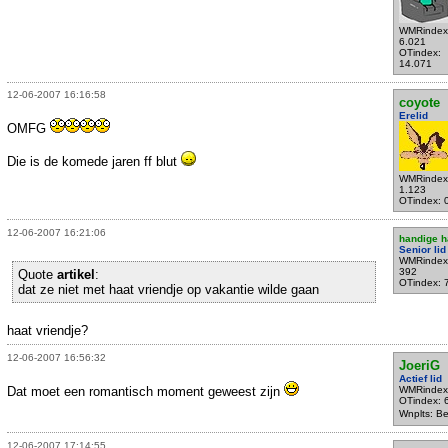
WMRindex
6.021
OTindex:
14.071
12-06-2007 16:16:58
coyote
Erelid
OMFG
Die is de komede jaren ff blut
WMRindex
1.123
OTindex: 
12-06-2007 16:21:06
handige h
Senior lid
WMRindex
392
Quote
artikel
:
OTindex: 
dat ze niet met haat vriendje op vakantie wilde gaan
haat vriendje?
12-06-2007 16:56:32
JoeriG
Actief lid
Dat moet een romantisch moment geweest zijn
WMRindex
OTindex: 
Wnplts: B
12-06-2007 17:14:55