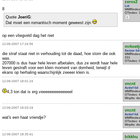
zerox2
Lid
8
WMRindex
OTindex: 
Quote
JoeriG
:
S
Dat moet een romantisch moment geweest zijn
op een vliegveld dag het niet
12-06-2007 17:24:56
mrkoetj
Senior lid
die straf staat niet in verhouding tot de daad, hoe stom die ook
WMRindex
331
was.
OTindex: 
207000 is dus haar hele leven afbetalen, dus ze wordt haar hele
leven gestraft voor een klein moment van domheid, terwijl d
ekans op herhaling waarschijnlijk zeeeer klein is.
12-06-2007 18:01:24
vncnt
Actief lid
4,3 ton dat is erg veeeeeeeeeeeeeel
WMRindex
OTindex: 
Wnplts: del
12-06-2007 18:03:19
vncnt
Actief lid
wat's een haat vriendje?
WMRindex
OTindex: 
Wnplts: del
12-06-2007 18:35:41
bikkhu