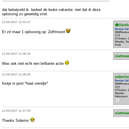
dat betwijveld ik. bedoel de leuke vakantie. niet dat ik deze
oplossing zo geweldig vind.
12-06-2007 12:32:47
�ilsinh
Senior lid
Er zit maar 1 oplossing op: Zelfmoord
WMRindex
273
OTindex: 
Wnplts: S
Park
12-06-2007 12:36:16
nietmee
Was ook niet echt een brilliante actie
12-06-2007 12:36:35
siderin
Senior lid
foutje in post *haat viendje*
WMRindex
151
OTindex: 
Wnplts:
Hilversum
S
12-06-2007 12:37:53
nietmee
Thanks Siderinc