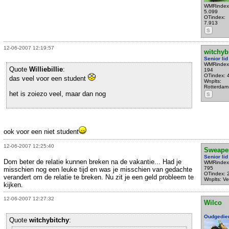
WMRindex
5.099
OTindex:
7.913
S
12-06-2007 12:19:57
witchyb
Senior lid
WMRindex
Quote
Williebillie
:
194
OTindex: 
das veel voor een student
Wnplts:
Rotterdam
het is zoiezo veel, maar dan nog
S
ook voor een niet student
12-06-2007 12:25:40
Sweape
Senior lid
Dom beter de relatie kunnen breken na de vakantie... Had je
WMRindex
795
misschien nog een leuke tijd en was je misschien van gedachte
OTindex: 
verandert om de relatie te breken. Nu zit je een geld probleem te
Wnplts: Ve
kijken.
12-06-2007 12:27:32
Wilco
Oudgedie
Quote
witchybitchy
: