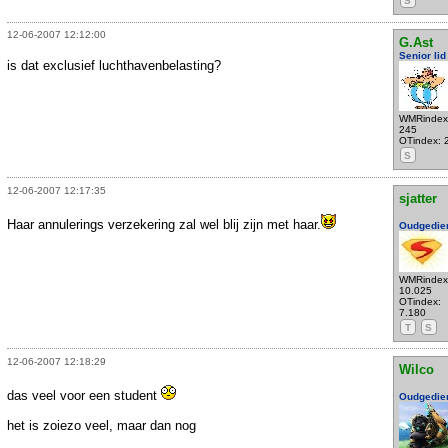
S
12-06-2007 12:12:00
G.Ast
Senior lid
is dat exclusief luchthavenbelasting?
WMRindex
245
OTindex: 
S
12-06-2007 12:17:35
sjatter
Haar annulerings verzekering zal wel blij zijn met haar.
Oudgedie
WMRindex
10.025
OTindex:
7.180
T
S
12-06-2007 12:18:29
Wilco
das veel voor een student
Oudgedie
het is zoiezo veel, maar dan nog