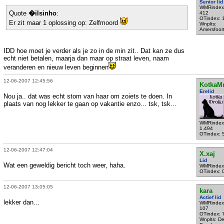
Senior lid
WMRindex
Quote
�ilsinho
:
412
OTindex: 
Er zit maar 1 oplossing op: Zelfmoord
Wnplts:
Amersfoor
IDD hoe moet je verder als je zo in de min zit.. Dat kan ze dus
echt niet betalen, maarja dan maar op straat leven, naam
veranderen en nieuw leven beginnen
12-06-2007 12:45:56
KotkaM
Erelid
Nou ja.. dat was echt stom van haar om zoiets te doen. In
plaats van nog lekker te gaan op vakantie enzo... tsk, tsk...
WMRindex
1.494
OTindex: 
12-06-2007 12:47:04
X.xaj
Lid
Wat een geweldig bericht toch weer, haha.
WMRindex
OTindex: 
12-06-2007 13:05:05
kara
Actief lid
lekker dan...
WMRindex
107
OTindex: 
Wnplts: D