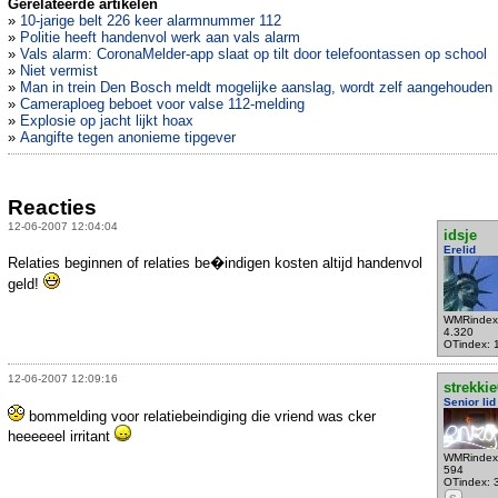
Gerelateerde artikelen
»
10-jarige belt 226 keer alarmnummer 112
»
Politie heeft handenvol werk aan vals alarm
»
Vals alarm: CoronaMelder-app slaat op tilt door telefoontassen op school
»
Niet vermist
»
Man in trein Den Bosch meldt mogelijke aanslag, wordt zelf aangehouden
»
Cameraploeg beboet voor valse 112-melding
»
Explosie op jacht lijkt hoax
»
Aangifte tegen anonieme tipgever
Reacties
12-06-2007 12:04:04
idsje
Erelid
Relaties beginnen of relaties be�indigen kosten altijd handenvol
geld!
WMRindex
4.320
OTindex: 
12-06-2007 12:09:16
strekki
Senior lid
bommelding voor relatiebeindiging die vriend was cker
heeeeeel irritant
WMRindex
594
OTindex: 