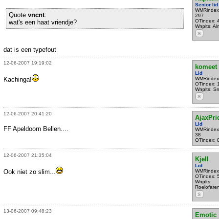
Senior lid
WMRindex
Quote
vncnt
:
297
OTindex: 
wat's een haat vriendje?
Wnplts: Al
S
dat is een typefout
12-06-2007 19:19:02
komeet
Lid
Kachinga!
WMRindex
OTindex: 
Wnplts: S
S
12-06-2007 20:41:20
AjaxPri
Lid
FF Apeldoorn Bellen....
WMRindex
38
OTindex: 
12-06-2007 21:35:04
Kjell
Lid
Ook niet zo slim...
WMRindex
OTindex: 
Wnplts:
Roelofare
S
13-06-2007 09:48:23
Emotic