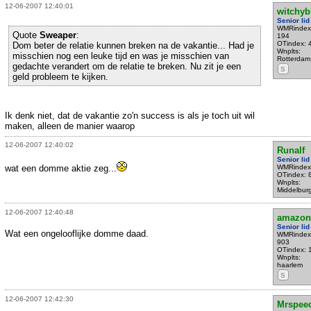
12-06-2007 12:40:01
witchyb
Senior lid
WMRindex
Quote
Sweaper
:
194
OTindex: 
Dom beter de relatie kunnen breken na de vakantie... Had je
Wnplts:
misschien nog een leuke tijd en was je misschien van
Rotterdam
gedachte verandert om de relatie te breken. Nu zit je een
S
geld probleem te kijken.
Ik denk niet, dat de vakantie zo'n success is als je toch uit wil
maken, alleen de manier waarop
12-06-2007 12:40:02
Runalf
Senior lid
wat een domme aktie zeg...
WMRindex
OTindex: 
Wnplts:
Middelbur
12-06-2007 12:40:48
amazon
Senior lid
Wat een ongelooflijke domme daad.
WMRindex
903
OTindex: 
Wnplts:
haarlem
S
12-06-2007 12:42:30
Mrspee