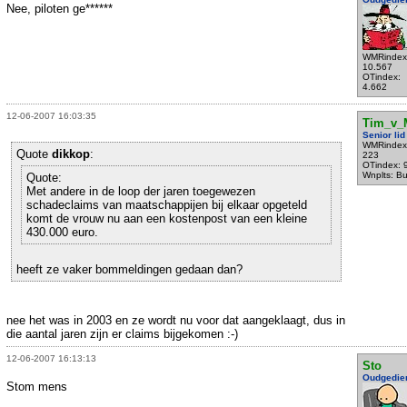
Nee, piloten ge******
WMRindex
10.567
OTindex:
4.662
12-06-2007 16:03:35
Tim_v_
Senior lid
WMRindex
Quote
dikkop
:
223
OTindex: 
Wnplts: B
Quote:
Met andere in de loop der jaren toegewezen
schadeclaims van maatschappijen bij elkaar opgeteld
komt de vrouw nu aan een kostenpost van een kleine
430.000 euro.
heeft ze vaker bommeldingen gedaan dan?
nee het was in 2003 en ze wordt nu voor dat aangeklaagt, dus in
die aantal jaren zijn er claims bijgekomen :-)
12-06-2007 16:13:13
Sto
Oudgedie
Stom mens