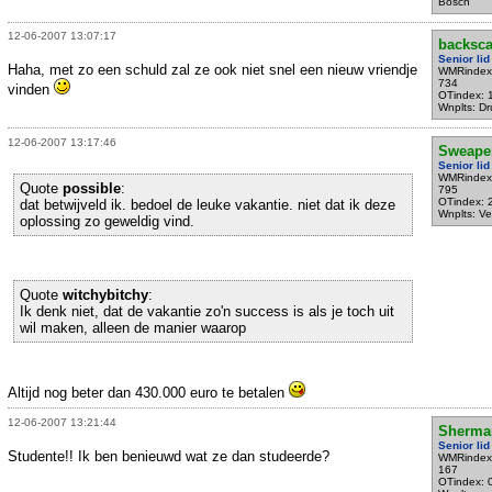
Bosch
12-06-2007 13:07:17
backsca
Senior lid
Haha, met zo een schuld zal ze ook niet snel een nieuw vriendje
WMRindex
734
vinden
OTindex: 
Wnplts: Dr
12-06-2007 13:17:46
Sweape
Senior lid
WMRindex
Quote
possible
:
795
OTindex: 
dat betwijveld ik. bedoel de leuke vakantie. niet dat ik deze
Wnplts: Ve
oplossing zo geweldig vind.
Quote
witchybitchy
:
Ik denk niet, dat de vakantie zo'n success is als je toch uit
wil maken, alleen de manier waarop
Altijd nog beter dan 430.000 euro te betalen
12-06-2007 13:21:44
Sherma
Senior lid
Studente!! Ik ben benieuwd wat ze dan studeerde?
WMRindex
167
OTindex: 