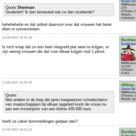
Senior lid
WMRindex
Quote
Sherman
:
279
OTindex: 
Studente!! Ik ben benieuwd wat ze dan studeerde?
Wnplts:
rotterdam
hehehehehe en dat artikel daarvoor over dat vrouwen het beter
doen in universiteiten
12-06-2007 15:51:30
RonHee
Oudgedie
Is toch knap dat ze een heel vliegveld plat weet te krijgen, er
zijn weinig vrouwen die dat voor elkaar krijgen met 1 piloot.
WMRindex
10.567
OTindex:
4.662
12-06-2007 15:54:16
dikkop
Junior lid
WMRindex
Quote:
OTindex: 
Wnplts: g
Met andere in de loop der jaren toegewezen schadeclaims
van maatschappijen bij elkaar opgeteld komt de vrouw nu
aan een kostenpost van een kleine 430.000 euro.
heeft ze vaker bommeldingen gedaan dan?
12-06-2007 16:02:31
RonHee
Oudgedie