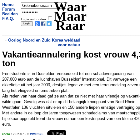
Waar
Home
Forum
Maar
Beelden
F.A.Q.
Login onthouden
Raar
«
Oorlog Noord en Zuid Korea weldaad
voor natuur
Vakantieannulering kost vrouw 4,
Moeder doodt kind met peper
»
ton
Een studente is in Dusseldorf veroordeeld tot een schadevergoeding van
207.000 euro aan de luchthaven Dusseldorf International. Dit vanwege een
akkefietje uit het jaar 2003, destijds legde ze met een terreurmelding zeven 
lang het vliegveld en omstreken plat.
Als reden van haar daad gaf ze aan dat ze niet met haar vriendje op vakanti
wilde gaan. Gevolg was dat er op dit belangrijk knooppunt van Nord Rhein
Westfalen 136 vluchten uitvielen en 150 andere liepen ernstige vertraging op
Met andere in de loop der jaren toegewezen schadeclaims van maatschappi
bij elkaar opgeteld komt de vrouw nu aan een kostenpost van een kleine 43
euro.
roelo
12-06-07 - ©
WMR C.L.