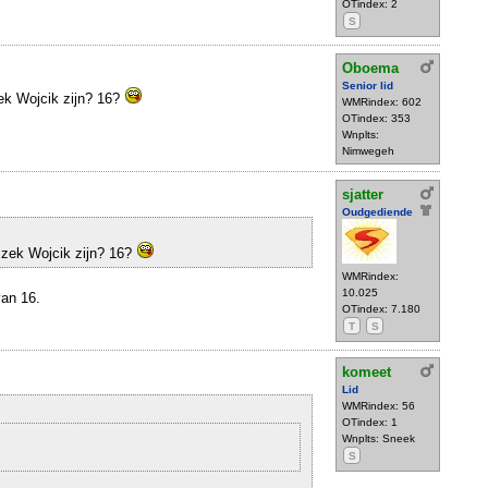
OTindex: 2
S
Oboema
Senior lid
zek Wojcik zijn? 16?
WMRindex: 602
OTindex: 353
Wnplts:
Nimwegeh
sjatter
Oudgediende
szek Wojcik zijn? 16?
WMRindex:
10.025
an 16.
OTindex: 7.180
T
S
komeet
Lid
WMRindex: 56
OTindex: 1
Wnplts: Sneek
S