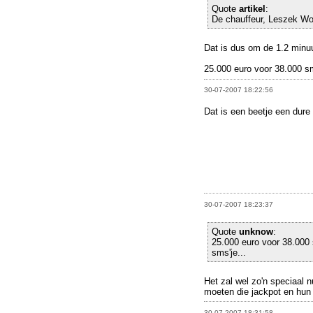
Quote
artikel
:
De chauffeur, Leszek Woj
Dat is dus om de 1.2 minuu
25.000 euro voor 38.000 sm
30-07-2007 18:22:56
Dat is een beetje een dure 
30-07-2007 18:23:37
Quote
unknow
:
25.000 euro voor 38.000 
sms'je...
Het zal wel zo'n speciaal 
moeten die jackpot en hun 
30-07-2007 18:31:58