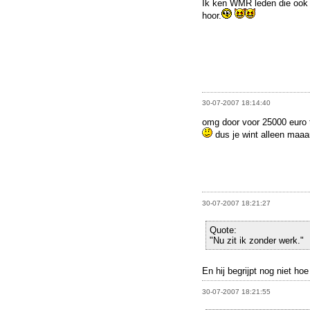
Ik ken WMR leden die ook d
hoor.
30-07-2007 18:14:40
omg door voor 25000 euro 
dus je wint alleen maaa
30-07-2007 18:21:27
Quote:
"Nu zit ik zonder werk."
En hij begrijpt nog niet ho
30-07-2007 18:21:55