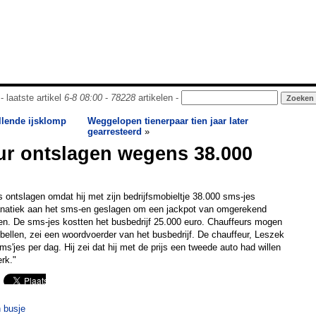
- laatste artikel
6-8 08:00
-
78228
artikelen -
llende ijsklomp
Weggelopen tienerpaar tien jaar later
gearresteerd
»
ur ontslagen wegens 38.000
 ontslagen omdat hij met zijn bedrijfsmobieltje 38.000 sms-jes
anatiek aan het sms-en geslagen om een jackpot van omgerekend
en. De sms-jes kostten het busbedrijf 25.000 euro. Chauffeurs mogen
 bellen, zei een woordvoerder van het busbedrijf. De chauffeur, Leszek
s'jes per dag. Hij zei dat hij met de prijs een tweede auto had willen
rk."
n busje