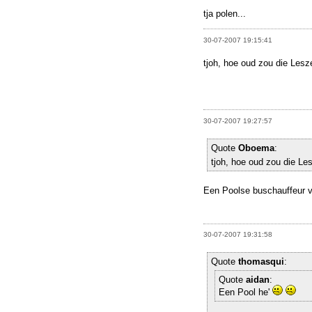
tja polen...
30-07-2007 19:15:41
tjoh, hoe oud zou die Les
30-07-2007 19:27:57
Quote
Oboema
:
tjoh, hoe oud zou die Le
Een Poolse buschauffeur v
30-07-2007 19:31:58
Quote
thomasqui
:
Quote
aidan
:
Een Pool he'