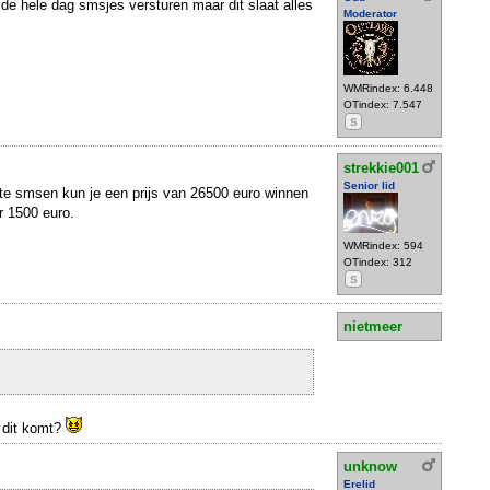
e hele dag smsjes versturen maar dit slaat alles
Moderator
WMRindex: 6.448
OTindex: 7.547
S
strekkie001
Senior lid
te smsen kun je een prijs van 26500 euro winnen
r 1500 euro.
WMRindex: 594
OTindex: 312
S
nietmeer
e dit komt?
unknow
Erelid