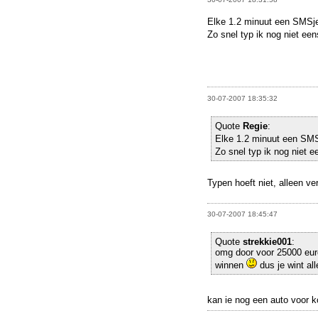
Elke 1.2 minuut een SMSj
Zo snel typ ik nog niet e
30-07-2007 18:35:32
Quote
Regie
:
Elke 1.2 minuut een SM
Zo snel typ ik nog niet 
Typen hoeft niet, alleen ve
30-07-2007 18:45:47
Quote
strekkie001
:
omg door voor 25000 eur
winnen
dus je wint al
kan ie nog een auto voor 