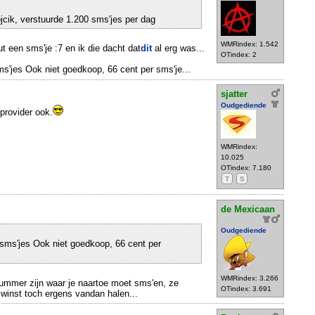
cik, verstuurde 1.200 sms'jes per dag
WMRindex: 1.542
t een sms'je :7 en ik die dacht dat
dit
al erg was...
OTindex: 2
s'jes Ook niet goedkoop, 66 cent per sms'je...
sjatter
Oudgediende
provider ook.
WMRindex:
10.025
OTindex: 7.180
T
S
de Mexicaan
Oudgediende
sms'jes Ook niet goedkoop, 66 cent per
WMRindex: 3.266
nummer zijn waar je naartoe moet sms'en, ze
OTindex: 3.691
winst toch ergens vandan halen...