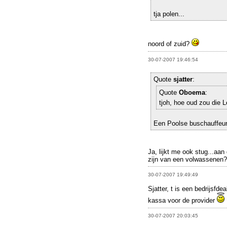
tja polen...
noord of zuid?
30-07-2007 19:46:54
Quote
sjatter
:
Quote
Oboema
:
tjoh, hoe oud zou die 
Een Poolse buschauffeur
Ja, lijkt me ook stug...aan
zijn van een volwassenen?
30-07-2007 19:49:49
Sjatter, t is een bedrijsfde
kassa voor de provider
30-07-2007 20:03:45