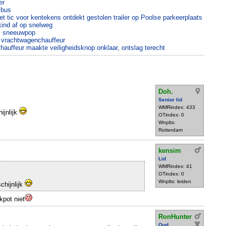
er
 bus
 tic voor kentekens ontdekt gestolen trailer op Poolse parkeerplaats
kind af op snelweg
m sneeuwpop
e vrachtwagenchauffeur
auffeur maakte veiligheidsknop onklaar, ontslag terecht
Doh.
Senior lid
WMRindex: 433
ijnlijk
OTindex: 0
Wnplts:
Rotterdam
kensim
Lid
WMRindex: 41
OTindex: 0
Wnplts: leiden
chijnlijk
kpot niet
RonHunter
Oud