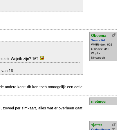
Oboema
Senior lid
WMRindex: 602
OTindex: 353
Wnplts:
Nimwegeh
Leszek Wojcik zijn? 16?
 van 16.
 de andere kant: dit kan toch onmogelijk een actie
nietmeer
al, zoveel per simkaart, alles wat er overheen gaat,
sjatter
Oudgediende