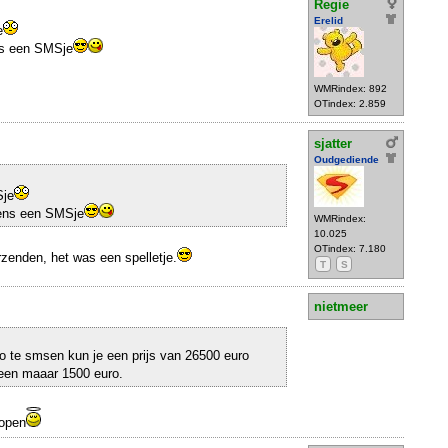
Regie
Erelid
e
ens een SMSje
WMRindex: 892
OTindex: 2.859
sjatter
Oudgediende
Sje
eens een SMSje
WMRindex:
10.025
OTindex: 7.180
rzenden, het was een spelletje.
T
S
nietmeer
o te smsen kun je een prijs van 26500 euro
leen maaar 1500 euro.
kopen