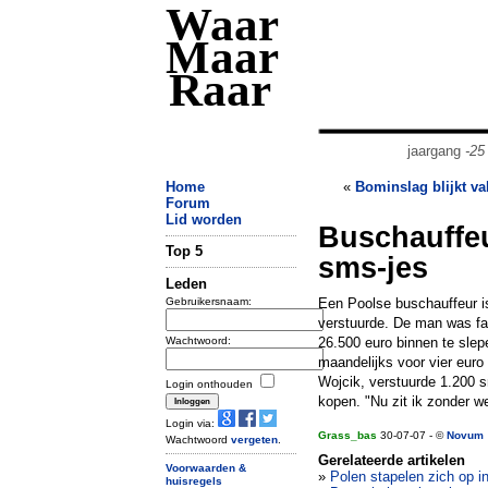
Waar
Maar
Raar
jaargang
-25
Home
«
Bominslag blijkt va
Forum
Lid worden
Buschauffe
Top 5
sms-jes
Leden
Gebruikersnaam:
Een Poolse buschauffeur is
verstuurde. De man was f
Wachtwoord:
26.500 euro binnen te slep
maandelijks voor vier euro
Wojcik, verstuurde 1.200 sm
Login onthouden
kopen. "Nu zit ik zonder we
Login via:
Grass_bas
30-07-07 - ©
Novum
Wachtwoord
vergeten
.
Gerelateerde artikelen
Voorwaarden &
»
Polen stapelen zich op i
huisregels