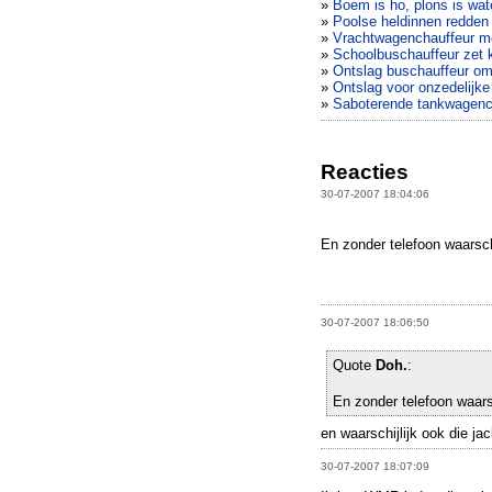
»
Boem is ho, plons is wat
»
Poolse heldinnen redden
»
Vrachtwagenchauffeur met
»
Schoolbuschauffeur zet 
»
Ontslag buschauffeur o
»
Ontslag voor onzedelijk
»
Saboterende tankwagench
Reacties
30-07-2007 18:04:06
En zonder telefoon waarsch
30-07-2007 18:06:50
Quote
Doh.
:
En zonder telefoon waars
en waarschijlijk ook die jac
30-07-2007 18:07:09