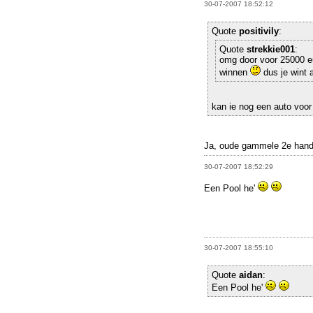
30-07-2007 18:52:12
Quote
positivily
:
Quote
strekkie001
:
omg door voor 25000 eu
winnen
dus je wint 
kan ie nog een auto voo
Ja, oude gammele 2e hand
30-07-2007 18:52:29
Een Pool he'
30-07-2007 18:55:10
Quote
aidan
:
Een Pool he'