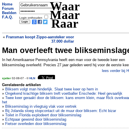
Waar
Home
Forum
Maar
Beelden
F.A.Q.
Login onthouden
Raar
«
Fransman koopt Zippo-aansteker voor
37.000 dollar
Man overleeft twee blikseminslag
Duitse opgepakt met 5,58 promille in
bloed
»
In het Amerikaanse Pennsylvania heeft een man voor de tweede keer een
blikseminslag overleefd. Precies 27 jaar geleden werd hij voor de eerste kee
lees verder bij 
sjatter
02-08-07 - ©
HLN
Gerelateerde artikelen
»
Bliksem volgt man hinderlijk. Slaat twee keer op hem in
»
Ongekend krachtige bliksem treft voetballer Enschede: Heel gevaarlijk
»
Twee keer geraakt door de bliksem: kans enorm klein, maar Rick overkw
het
»
Blikseminslag in vliegtuig vlak voor vertrek
»
Bij Jolanda sloeg stopcontact uit de muur door bliksem: Echt bizar
»
Toilet in Florida explodeert door blikseminslag
»
Echtpaar gewond door blikseminslag
»
Fietser overleden door blikseminslag