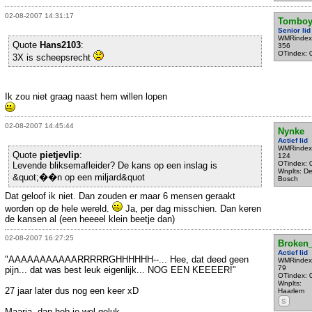
02-08-2007 14:31:17
Tomboy
Senior lid
WMRindex
Quote
Hans2103
:
356
OTindex: 
3X is scheepsrecht
Ik zou niet graag naast hem willen lopen
02-08-2007 14:45:44
Nynke
Actief lid
WMRindex
Quote
pietjevlip
:
124
OTindex: 
Levende bliksemafleider? De kans op een inslag is
Wnplts: D
&quot;��n op een miljard&quot
Bosch
Dat geloof ik niet. Dan zouden er maar 6 mensen geraakt
worden op de hele wereld.
Ja, per dag misschien. Dan keren
de kansen al (een heeeel klein beetje dan)
02-08-2007 16:27:25
Broken
Actief lid
"AAAAAAAAAAARRRRRGHHHHHH--... Hee, dat deed geen
WMRindex
79
pijn... dat was best leuk eigenlijk... NOG EEN KEEEER!"
OTindex: 
Wnplts:
27 jaar later dus nog een keer xD
Haarlem
S
Maarja, dan heb je wel geluk...