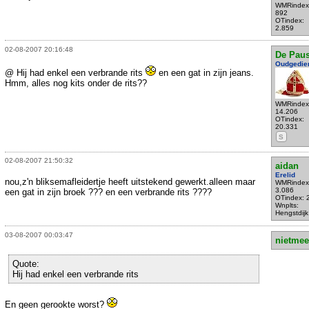
WMRindex
892
OTindex:
2.859
02-08-2007 20:16:48
De Pau
Oudgedie
@ Hij had enkel een verbrande rits
en een gat in zijn jeans.
Hmm, alles nog kits onder de rits??
WMRindex
14.206
OTindex:
20.331
S
02-08-2007 21:50:32
aidan
Erelid
nou,z'n bliksemafleidertje heeft uitstekend gewerkt.alleen maar
WMRindex
3.086
een gat in zijn broek ??? en een verbrande rits ????
OTindex: 
Wnplts:
Hengstdijk
03-08-2007 00:03:47
nietmee
Quote:
Hij had enkel een verbrande rits
En geen gerookte worst?