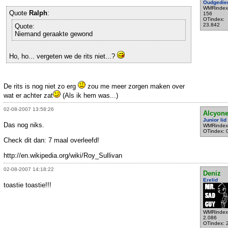
Oudgedie
WMRindex
Quote
Ralph
:
156
OTindex:
23.842
Quote:
Niemand geraakte gewond
Ho, ho... vergeten we de rits niet...?
De rits is nog niet zo erg
zou me meer zorgen maken over
wat er achter zat
(Als ik hem was...)
02-08-2007 13:58:26
Alcyon
Junior lid
Das nog niks.
WMRindex
OTindex: 
Check dit dan: 7 maal overleefd!
http://en.wikipedia.org/wiki/Roy_Sullivan
02-08-2007 14:18:22
Deniz
Erelid
toastie toastie!!!
WMRindex
2.086
OTindex: 