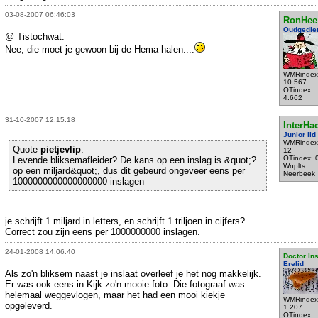
03-08-2007 06:46:03
RonHee
Oudgedie
@ Tistochwat:
Nee, die moet je gewoon bij de Hema halen....
WMRindex
10.567
OTindex:
4.662
31-10-2007 12:15:18
InterHa
Junior lid
WMRindex
Quote
pietjevlip
:
12
OTindex: 
Levende bliksemafleider? De kans op een inslag is &quot;?
Wnplts:
op een miljard&quot;, dus dit gebeurd ongeveer eens per
Neerbeek
1000000000000000000 inslagen
je schrijft 1 miljard in letters, en schrijft 1 triljoen in cijfers?
Correct zou zijn eens per 1000000000 inslagen.
24-01-2008 14:06:40
Doctor In
Erelid
Als zo'n bliksem naast je inslaat overleef je het nog makkelijk.
Er was ook eens in Kijk zo'n mooie foto. Die fotograaf was
helemaal weggevlogen, maar het had een mooi kiekje
WMRindex
opgeleverd.
1.207
OTindex: