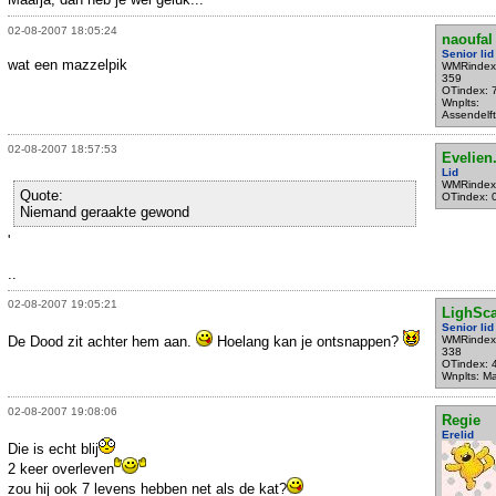
02-08-2007 18:05:24
naoufal
Senior lid
wat een mazzelpik
WMRindex
359
OTindex: 
Wnplts:
Assendelft
02-08-2007 18:57:53
Evelien.
Lid
WMRindex
Quote:
OTindex: 
Niemand geraakte gewond
'
..
02-08-2007 19:05:21
LighSc
Senior lid
De Dood zit achter hem aan.
Hoelang kan je ontsnappen?
WMRindex
338
OTindex: 
Wnplts: M
02-08-2007 19:08:06
Regie
Erelid
Die is echt blij
2 keer overleven
zou hij ook 7 levens hebben net als de kat?