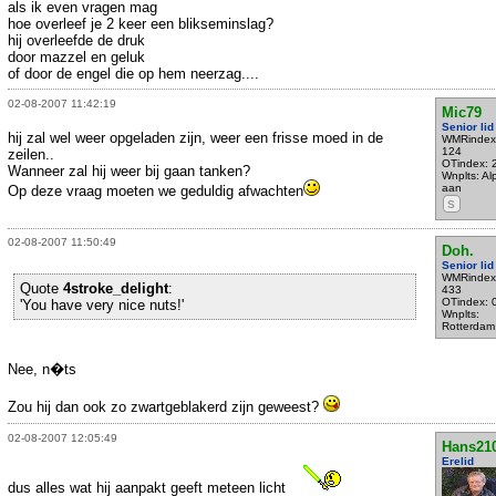
als ik even vragen mag
hoe overleef je 2 keer een blikseminslag?
hij overleefde de druk
door mazzel en geluk
of door de engel die op hem neerzag....
02-08-2007 11:42:19
Mic79
Senior lid
hij zal wel weer opgeladen zijn, weer een frisse moed in de
WMRindex
124
zeilen..
OTindex: 
Wanneer zal hij weer bij gaan tanken?
Wnplts: Al
aan
Op deze vraag moeten we geduldig afwachten
S
02-08-2007 11:50:49
Doh.
Senior lid
WMRindex
Quote
4stroke_delight
:
433
OTindex: 
'You have very nice nuts!'
Wnplts:
Rotterdam
Nee, n�ts
Zou hij dan ook zo zwartgeblakerd zijn geweest?
02-08-2007 12:05:49
Hans21
Erelid
dus alles wat hij aanpakt geeft meteen licht