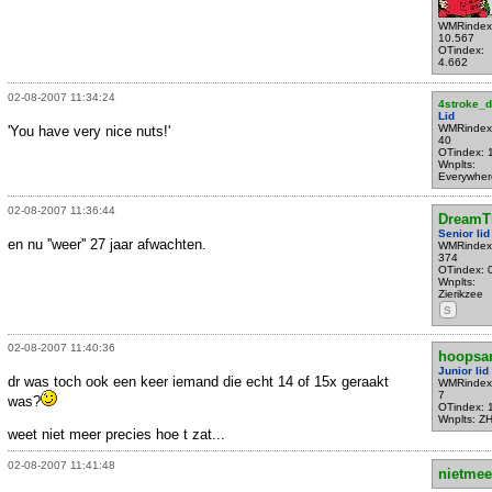
WMRindex
10.567
OTindex:
4.662
02-08-2007 11:34:24
4stroke_d
Lid
WMRindex
'You have very nice nuts!'
40
OTindex: 
Wnplts:
Everywher
02-08-2007 11:36:44
DreamT
Senior lid
en nu ''weer'' 27 jaar afwachten.
WMRindex
374
OTindex: 
Wnplts:
Zierikzee
S
02-08-2007 11:40:36
hoopsa
Junior lid
dr was toch ook een keer iemand die echt 14 of 15x geraakt
WMRindex
7
was?
OTindex: 
Wnplts: Z
weet niet meer precies hoe t zat...
02-08-2007 11:41:48
nietmee