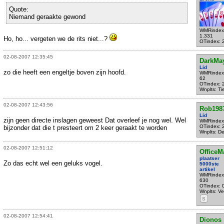
Quote:
Niemand geraakte gewond
WMRindex
1.331
Ho, ho... vergeten we de rits niet...?
OTindex: 
02-08-2007 12:35:45
DarkMa
Lid
zo die heeft een engeltje boven zijn hoofd.
WMRindex
62
OTindex: 
Wnplts: Tie
02-08-2007 12:43:56
Rob198
Lid
zijn geen directe inslagen geweest Dat overleef je nog wel. Wel
WMRindex
OTindex: 
bijzonder dat die t presteert om 2 keer geraakt te worden
Wnplts: Del
02-08-2007 12:51:12
OfficeM
plaatser
Zo das echt wel een geluks vogel.
5000ste
artikel
WMRindex
630
OTindex: 
Wnplts: Ve
S
02-08-2007 12:54:41
Dionos