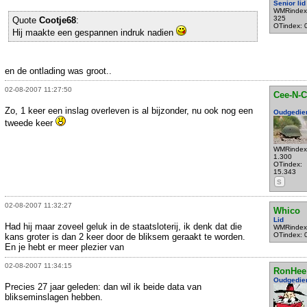
Senior lid
WMRindex
325
Quote
Cootje68
:
OTindex: 
Hij maakte een gespannen indruk nadien
en de ontlading was groot..
02-08-2007 11:27:50
Cee-N-C
Zo, 1 keer een inslag overleven is al bijzonder, nu ook nog een
Oudgedie
tweede keer
WMRindex
1.300
OTindex:
15.343
S
02-08-2007 11:32:27
Whico
Lid
Had hij maar zoveel geluk in de staatsloterij, ik denk dat die
WMRindex
OTindex: 
kans groter is dan 2 keer door de bliksem geraakt te worden.
En je hebt er meer plezier van
02-08-2007 11:34:15
RonHee
Oudgedie
Precies 27 jaar geleden: dan wil ik beide data van
blikseminslagen hebben.