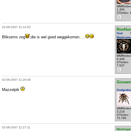
WMRindex
1.356
OTindex: 
S
02-08-2007 11:14:02
RonHun
Oud
Bliksems zeg
,die is wel goed weggekomen.....
Moderator
WMRindex
6.448
OTindex:
7.547
S
02-08-2007 11:26:48
Giovann
Mazzelpik
Oudgedie
WMRindex
3.218
OTindex:
72.766
02-08-2007 11:27:11
Martinope