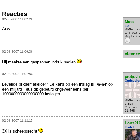
Reacties
02-08-2007 11:02:29
Mats
Lid
Auw
WMRindex
OTindex: 
Wnplts: G
S
02-08-2007 11:06:36
nietmee
Hij maakte een gespannen indruk nadien
02-08-2007 11:07:54
pietjevl
Oudgedie
Levende bliksemafleider? De kans op een inslag is "��n op
een miljard", dus dit gebeurd ongeveer eens per
1000000000000000000 inslagen
WMRindex
2.358
OTindex:
21.468
02-08-2007 11:12:15
Hans21
Erelid
3X is scheepsrecht