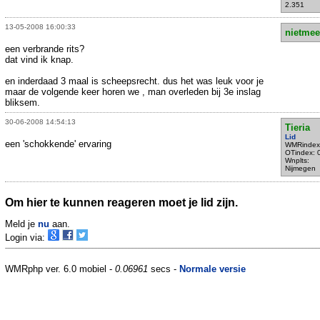
2.351
13-05-2008 16:00:33
nietmee
een verbrande rits?
dat vind ik knap.
en inderdaad 3 maal is scheepsrecht. dus het was leuk voor je
maar de volgende keer horen we , man overleden bij 3e inslag
bliksem.
30-06-2008 14:54:13
Tieria
Lid
een 'schokkende' ervaring
WMRindex
OTindex: 
Wnplts:
Nijmegen
Om hier te kunnen reageren moet je lid zijn.
Meld je
nu
aan.
Login via:
WMRphp ver. 6.0 mobiel -
0.06961
secs -
Normale versie