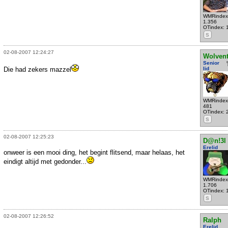
WMRindex
1.356
OTindex: 
S
02-08-2007 12:24:27
Wolven
Senior
Die had zekers mazzel
lid
WMRindex
481
OTindex: 
S
02-08-2007 12:25:23
D@n!3l
Erelid
onweer is een mooi ding, het begint flitsend, maar helaas, het
eindigt altijd met gedonder...
WMRindex
1.706
OTindex: 
S
02-08-2007 12:26:52
Ralph
Erelid