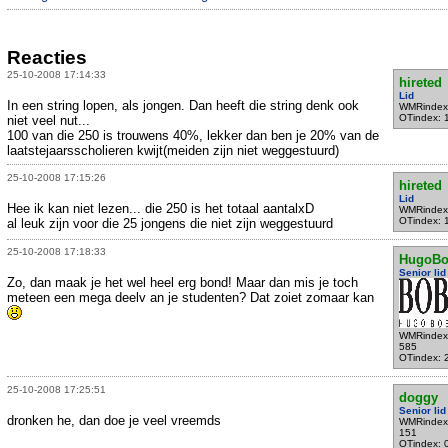
Reacties
25-10-2008 17:14:33
hireted
Lid
In een string lopen, als jongen. Dan heeft die string denk ook
WMRindex
OTindex: 
niet veel nut...
100 van die 250 is trouwens 40%, lekker dan ben je 20% van de
laatstejaarsscholieren kwijt(meiden zijn niet weggestuurd)
25-10-2008 17:15:26
hireted
Lid
Hee ik kan niet lezen... die 250 is het totaal aantalxD
WMRindex
OTindex: 
al leuk zijn voor die 25 jongens die niet zijn weggestuurd
25-10-2008 17:18:33
HugoB
Senior lid
Zo, dan maak je het wel heel erg bond! Maar dan mis je toch
meteen een mega deelv an je studenten? Dat zoiet zomaar kan
WMRindex
585
OTindex: 
25-10-2008 17:25:51
doggy
Senior lid
dronken he, dan doe je veel vreemds
WMRindex
151
OTindex: 