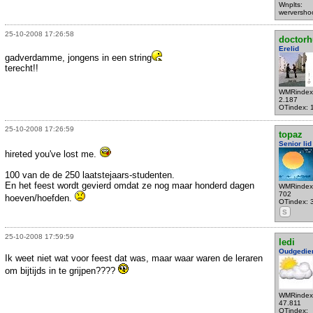
Wnplts:
werversho
25-10-2008 17:26:58
doctorh
Erelid
gadverdamme, jongens in een string
terecht!!
WMRindex
2.187
OTindex: 
25-10-2008 17:26:59
topaz
Senior lid
hireted you've lost me.
100 van de de 250 laatstejaars-studenten.
En het feest wordt gevierd omdat ze nog maar honderd dagen
WMRindex
702
hoeven/hoefden.
OTindex: 
S
25-10-2008 17:59:59
ledi
Oudgedie
Ik weet niet wat voor feest dat was, maar waar waren de leraren
om bijtijds in te grijpen????
WMRindex
47.811
OTindex: