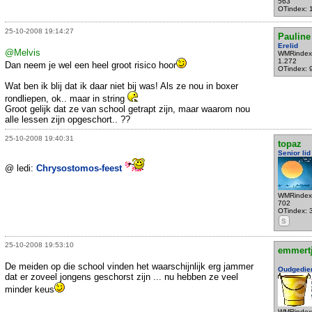
563
OTindex: 
25-10-2008 19:14:27
Pauline
Erelid
@Melvis
WMRindex
1.272
Dan neem je wel een heel groot risico hoor
OTindex: 
Wat ben ik blij dat ik daar niet bij was! Als ze nou in boxer
rondliepen, ok.. maar in string
Groot gelijk dat ze van school getrapt zijn, maar waarom nou
alle lessen zijn opgeschort.. ??
25-10-2008 19:40:31
topaz
Senior lid
@ ledi:
Chrysostomos-feest
WMRindex
702
OTindex: 
S
25-10-2008 19:53:10
emmert
De meiden op die school vinden het waarschijnlijk erg jammer
Oudgedie
dat er zoveel jongens geschorst zijn ... nu hebben ze veel
minder keus
WMRindex