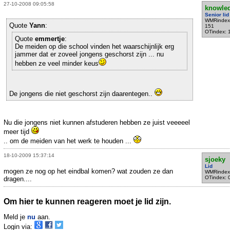
27-10-2008 09:05:58
knowle
Senior lid
WMRindex
Quote
Yann
:
151
OTindex: 
Quote
emmertje
:
De meiden op die school vinden het waarschijnlijk erg
jammer dat er zoveel jongens geschorst zijn ... nu
hebben ze veel minder keus
De jongens die niet geschorst zijn daarentegen..
Nu die jongens niet kunnen afstuderen hebben ze juist veeeeel
meer tijd
.. om de meiden van het werk te houden ...
18-10-2009 15:37:14
sjoeky
Lid
mogen ze nog op het eindbal komen? wat zouden ze dan
WMRindex
OTindex: 
dragen....
Om hier te kunnen reageren moet je lid zijn.
Meld je
nu
aan.
Login via: