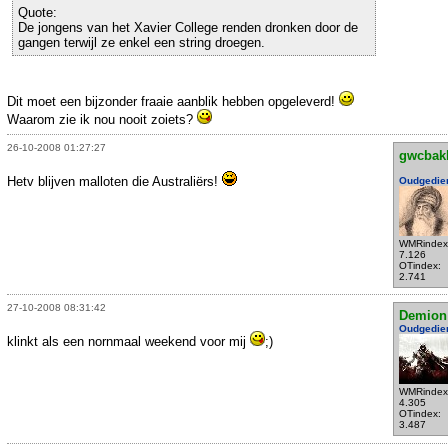
Quote:
De jongens van het Xavier College renden dronken door de
gangen terwijl ze enkel een string droegen.
Dit moet een bijzonder fraaie aanblik hebben opgeleverd!
Waarom zie ik nou nooit zoiets?
26-10-2008 01:27:27
gwcbak
Hetv blijven malloten die Australiërs!
Oudgedie
WMRindex
7.126
OTindex:
2.741
27-10-2008 08:31:42
Demion
Oudgedie
klinkt als een nornmaal weekend voor mij
;)
WMRindex
4.305
OTindex:
3.487