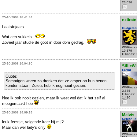
23.036
S
25-10-2008 18:41:34
nxttrain
Laatstejaars.
Oudgedie
Wat een sukkels..
Zoveel jaar studie de goot in door dom gedrag..
WMRindex
10.879
OTindex: 
25-10-2008 19:04:36
SillieWi
Erelid
Quote:
Sommigen waren zo dronken dat ze amper op hun benen
konden staan. Zoiets heb ik nog nooit gezien.
WMRindex
3.875
OTindex:
Nee ik ook nooit gezien, maar ik weet wel dat 'k het zelf al
1.416
S
meegemaakt heb
25-10-2008 19:09:19
Melvis
Senior lid
leuk feestje, volgende keer bij mij?
Maar dan wel lady's only
WMRindex