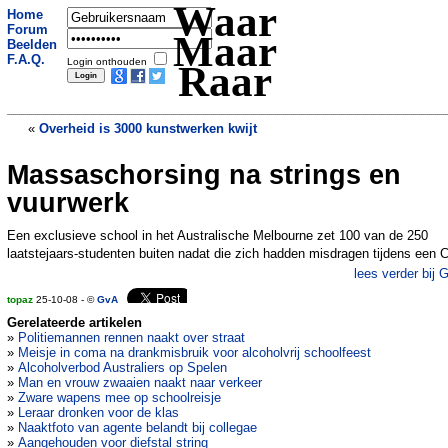
Waar
Home
Forum
Maar
Beelden
F.A.Q.
Login onthouden
Raar
«
Overheid is 3000 kunstwerken kwijt
Massaschorsing na strings en
Rontgen met plakband herontdekt
»
vuurwerk
Een exclusieve school in het Australische Melbourne zet 100 van de 250
laatstejaars-studenten buiten nadat die zich hadden misdragen tijdens een 
lees verder bij 
topaz
25-10-08 - ©
GvA
Gerelateerde artikelen
»
Politiemannen rennen naakt over straat
»
Meisje in coma na drankmisbruik voor alcoholvrij schoolfeest
»
Alcoholverbod Australiers op Spelen
»
Man en vrouw zwaaien naakt naar verkeer
»
Zware wapens mee op schoolreisje
»
Leraar dronken voor de klas
»
Naaktfoto van agente belandt bij collegae
»
Aangehouden voor diefstal string