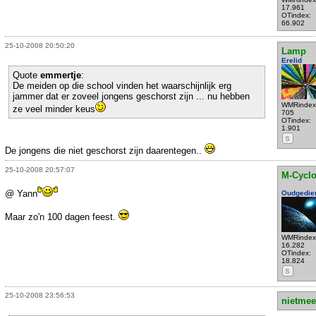
17.961
OTindex:
66.902
25-10-2008 20:50:20
Lamp
Erelid
Quote
emmertje
:
De meiden op die school vinden het waarschijnlijk erg
jammer dat er zoveel jongens geschorst zijn ... nu hebben
WMRindex
ze veel minder keus
705
OTindex:
1.901
S
De jongens die niet geschorst zijn daarentegen..
25-10-2008 20:57:07
M-Cycl
@ Yann
Oudgedie
Maar zo'n 100 dagen feest.
WMRindex
16.282
OTindex:
18.824
S
25-10-2008 23:56:53
nietmee