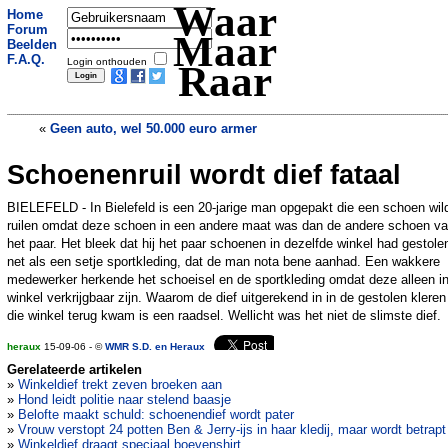
Waar
Home
Forum
Maar
Beelden
F.A.Q.
Login onthouden
Raar
«
Geen auto, wel 50.000 euro armer
Schoenenruil wordt dief fataal
Gratis shoppen door fout
postorderbedrijf
»
BIELEFELD - In Bielefeld is een 20-jarige man opgepakt die een schoen wil
ruilen omdat deze schoen in een andere maat was dan de andere schoen v
het paar. Het bleek dat hij het paar schoenen in dezelfde winkel had gestole
net als een setje sportkleding, dat de man nota bene aanhad. Een wakkere
medewerker herkende het schoeisel en de sportkleding omdat deze alleen in
winkel verkrijgbaar zijn. Waarom de dief uitgerekend in in de gestolen kleren
die winkel terug kwam is een raadsel. Wellicht was het niet de slimste dief.
heraux
15-09-06 - ©
WMR S.D. en Heraux
Gerelateerde artikelen
»
Winkeldief trekt zeven broeken aan
»
Hond leidt politie naar stelend baasje
»
Belofte maakt schuld: schoenendief wordt pater
»
Vrouw verstopt 24 potten Ben & Jerry-ijs in haar kledij, maar wordt betrapt
»
Winkeldief draagt speciaal boevenshirt