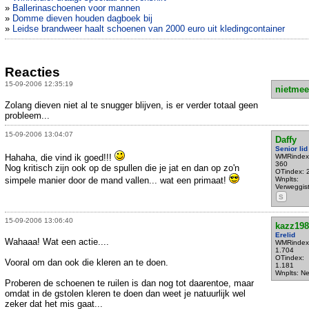
»
Ballerinaschoenen voor mannen
»
Domme dieven houden dagboek bij
»
Leidse brandweer haalt schoenen van 2000 euro uit kledingcontainer
Reacties
15-09-2006 12:35:19
nietmee
Zolang dieven niet al te snugger blijven, is er verder totaal geen
probleem...
15-09-2006 13:04:07
Daffy
Senior lid
Hahaha, die vind ik goed!!!
WMRindex
360
Nog kritisch zijn ook op de spullen die je jat en dan op zo'n
OTindex: 
simpele manier door de mand vallen... wat een primaat!
Wnplts:
Verweggis
S
15-09-2006 13:06:40
kazz198
Erelid
Wahaaa! Wat een actie....
WMRindex
1.704
OTindex:
Vooral om dan ook die kleren an te doen.
1.181
Wnplts: N
Proberen de schoenen te ruilen is dan nog tot daarentoe, maar
omdat in de gstolen kleren te doen dan weet je natuurlijk wel
zeker dat het mis gaat...