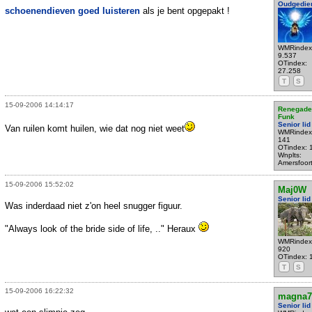
Oudgedie
schoenendieven goed luisteren
als je bent opgepakt !
WMRindex
9.537
OTindex:
27.258
T
S
15-09-2006 14:14:17
Renegade
Funk
Senior lid
Van ruilen komt huilen, wie dat nog niet weet
WMRindex
141
OTindex: 
Wnplts:
Amersfoor
15-09-2006 15:52:02
Maj0W
Senior lid
Was inderdaad niet z'on heel snugger figuur.
"Always look of the bride side of life, .." Heraux
WMRindex
920
OTindex: 
T
S
15-09-2006 16:22:32
magna7
Senior lid