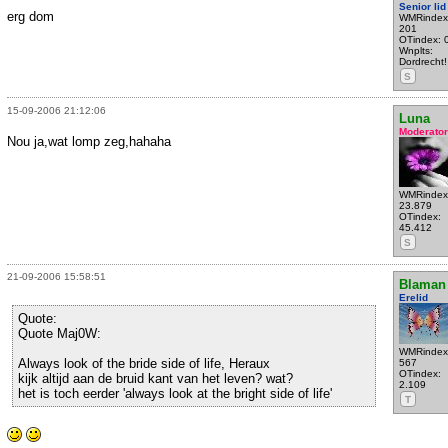
Senior lid
erg dom
WMRindex
201
OTindex: 
Wnplts:
Dordrecht!
S
15-09-2006 21:12:06
Luna
Moderator
Nou ja,wat lomp zeg,hahaha
WMRindex
23.879
OTindex:
45.412
S
21-09-2006 15:58:51
Blaman
Erelid
Quote:
Quote Maj0W:
WMRindex
Always look of the bride side of life, Heraux
567
OTindex:
kijk altijd aan de bruid kant van het leven? wat?
2.109
het is toch eerder 'always look at the bright side of life'
T