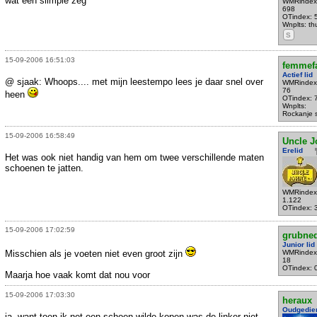
wat een slimpie zeg
WMRindex
698
OTindex: 
Wnplts: th
S
15-09-2006 16:51:03
femmefa
Actief lid
@ sjaak: Whoops.... met mijn leestempo lees je daar snel over
WMRindex
76
heen
OTindex: 
Wnplts:
Rockanje 
15-09-2006 16:58:49
Uncle J
Erelid
Het was ook niet handig van hem om twee verschillende maten
schoenen te jatten.
WMRindex
1.122
OTindex: 
15-09-2006 17:02:59
grubne
Junior lid
Misschien als je voeten niet even groot zijn
WMRindex
18
OTindex: 
Maarja hoe vaak komt dat nou voor
15-09-2006 17:03:30
heraux
Oudgedie
ja, want toen ik net een schoen wilde kopen was de linker niet