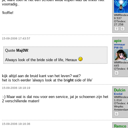
voorradig..
!koffie!
WMRindex
9.537
OTindex:
27.258
T
S
15-09-2006 17:43:57
apie
winnaar
PW 06
Quote
Maj0W
:
Always look of the bride side of life, Heraux
WMRindex
445
OTindex: 
S
kijk altijd aan de bruid kant van het leven? wat?
het is toch eerder 'always look at the bri
ght
side of life'
15-09-2006 18:18:19
Dulcin
Erelid
:-) Maar wat is dat nou voor een service, jat je schoenen zijn het
WMRindex
1.014
2 verschillende maten!
OTindex: 
Wnplts:
Amsterda
S
15-09-2006 19:16:36
Remco