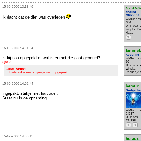
15-09-2006 13:13:49
FrauPfeffe
finalist
MPPV 06
Ik dacht dat de dief was overleden
WMRindex
404
OTindex: 
Wnplts: D
Haag
T
15-09-2006 14:01:54
femmefa
Actief lid
Is hij nou opgepakt of wat is er met die gast gebeurd?
WMRindex
76
Sjaak:
OTindex: 
Wnplts:
Quote
Artikel
:
Rockanje 
In Bielefeld is een 20-jarige man opgepakt...
15-09-2006 14:02:44
heraux
Oudgedie
Ingepakt, strikje met barcode..
Staat nu in de opruiming..
WMRindex
9.537
OTindex:
27.258
T
S
15-09-2006 14:06:15
heraux