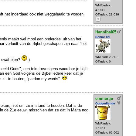
WMRindex:
47.811
oeft het inderdaad ook niet weggehaald te worden.
OTindex: 23.036
S
Hannibal65
Senior lid
enis maakt wel mooi een onderdeel uit van het
r verluidt van de Bijbel geschapen zijn naar "het
WMRindex: 710
n swaffelen?
)
OTindex: 0
eld Gods", een tekst overigens waardoor je blijft
van een God volgens de Bijbel iedere keer dat je
e zit te bouten, "pardon my words".
emmertje
Oudgediende
reken; niet om ze in stand te houden. Dat is de
n de 21e eeuw; misschien dat ze dat in Malta nog
WMRindex:
17.961
OTindex: 66.902