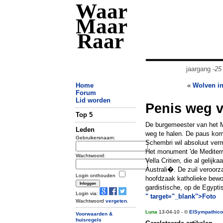
Waar
Maar
Raar
jaargang
-25
Home
«
Wolven in
Forum
Lid worden
Penis weg 
Top 5
De burgemeester van het 
Leden
weg te halen. De paus ko
Gebruikersnaam:
Schembri wil absoluut vermi
Het monument 'de Mediterr
Wachtwoord:
Vella Critien, die al gelijk
Australi�. De zuil veroorza
Login onthouden
hoofdzaak katholieke bewon
gardistische, op de Egypti
Login via:
" target="_blank">Foto
Wachtwoord
vergeten
.
Luna
13-04-10 - ©
ElSympathico
Voorwaarden &
huisregels