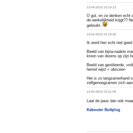
13-04-2010 23:14:13
O gut, en ze denken echt d
de werkelijkheid krijgt?? N
gebruikt..
13-04-2010 23:19:26
Ik word hier echt niet goed
Beeld van bijna-naakte man
kroon van doorns op zijn h
Beeld van gestileerde, vrol
hemel wijst =
obsceen
Het is zo langzamerhand o
zelfgenoegzamen zich aan
13-04-2010 23:21:06
Laat de paus dan ook maa
Kabouter Buttplug