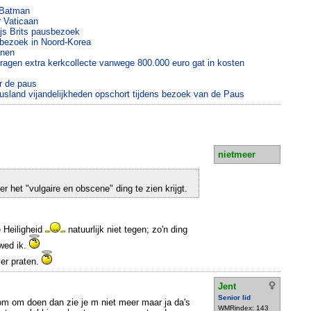
p Batman
r Vaticaan
js Brits pausbezoek
bezoek in Noord-Korea
nnen
ragen extra kerkcollecte vanwege 800.000 euro gat in kosten
r de paus
usland vijandelijkheden opschort tijdens bezoek van de Paus
nietmeer
er het "vulgaire en obscene" ding te zien krijgt.
e Heiligheid
natuurlijk niet tegen; zo'n ding
 wed ik.
ver praten.
Jent
Senior lid
om om doen dan zie je m niet meer maar ja da's
WMRindex: 143