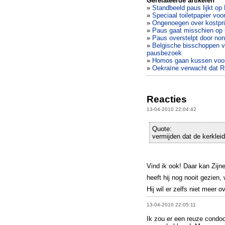
Gerelateerde artikelen
»
Standbeeld paus lijkt o
»
Speciaal toiletpapier voo
»
Ongenoegen over kostpri
»
Paus gaat misschien op 
»
Paus overstelpt door no
»
Belgische bisschoppen v
pausbezoek
»
Homos gaan kussen voo
»
Oekraïne verwacht dat R
Reacties
13-04-2010 22:04:42
Quote:
vermijden dat de kerkleid
Vind ik ook! Daar kan Zijn
heeft hij nog nooit gezien,
Hij wil er zelfs niet meer o
13-04-2010 22:05:11
Ik zou er een reuze condo