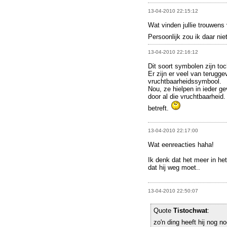
13-04-2010 22:15:12
Wat vinden jullie trouwens
Persoonlijk zou ik daar nie
13-04-2010 22:16:12
Dit soort symbolen zijn toc
Er zijn er veel van terugg
vruchtbaarheidssymbool.
Nou, ze hielpen in ieder g
door al die vruchtbaarheid.
betreft.
13-04-2010 22:17:00
Wat eenreacties haha!
Ik denk dat het meer in he
dat hij weg moet..
13-04-2010 22:50:07
Quote
Tistochwat
:
zo'n ding heeft hij nog n