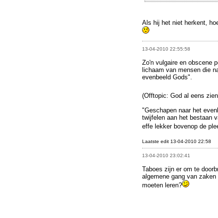
Als hij het niet herkent, h
13-04-2010 22:55:58
Zo'n vulgaire en obscene p
lichaam van mensen die naa
evenbeeld Gods".
(Offtopic: God al eens zie
"Geschapen naar het evenbe
twijfelen aan het bestaan 
effe lekker bovenop de ple
Laatste edit 13-04-2010 22:58
13-04-2010 23:02:41
Taboes zijn er om te doorb
algemene gang van zaken i
moeten leren?