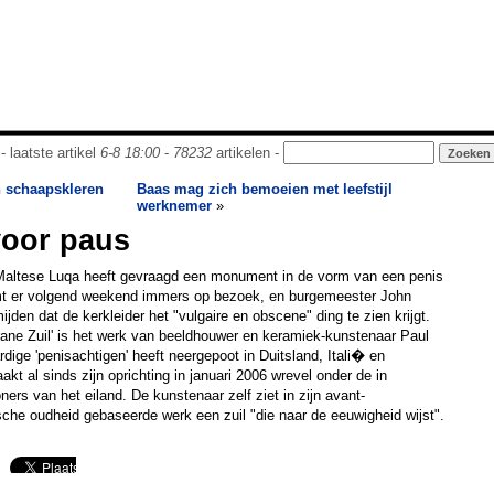
- laatste artikel
6-8 18:00
-
78232
artikelen -
 schaapskleren
Baas mag zich bemoeien met leefstijl
werknemer
»
voor paus
Maltese Luqa heeft gevraagd een monument in de vorm van een penis
mt er volgend weekend immers op bezoek, en burgemeester John
jden dat de kerkleider het "vulgaire en obscene" ding te zien krijgt.
ane Zuil' is het werk van beeldhouwer en keramiek-kunstenaar Paul
aardige 'penisachtigen' heeft neergepoot in Duitsland, Itali� en
akt al sinds zijn oprichting in januari 2006 wrevel onder de in
ers van het eiland. De kunstenaar zelf ziet in zijn avant-
sche oudheid gebaseerde werk een zuil "die naar de eeuwigheid wijst".