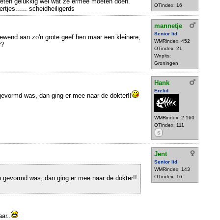
eten gelukkig wel wat ze ermee moeten doen.
OTindex: 16
rtjes...... scheidheiligerds
mannetje
Senior lid
 gewend aan zo'n grote geef hen maar een kleinere,
WMRindex: 452
r?
OTindex: 21
Wnplts:
Groningen
Hank
Erelid
gevormd was, dan ging er mee naar de dokter!!
WMRindex: 2.160
OTindex: 111
S
Jent
Senior lid
WMRindex: 143
OTindex: 16
o gevormd was, dan ging er mee naar de dokter!!
ar..