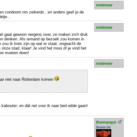
nietmeer
een condoom om zeikerds...en anders geef je de
etje...
nietmeer
, het gaat gewoon nergens over, ze maken zich druk
en denken..Als iemand op bezoek zou komen in
 zou ik trots zijn op wat er staat..ongeacht de
s ónze stad, klaar! Je vind het mooi of je vind het
 mee moeten doen!
nietmeer
aar niet naar Rotterdam komen
kabouter; en dát net voor ik naar bed wilde gaan!
thomasqui
Senior lid