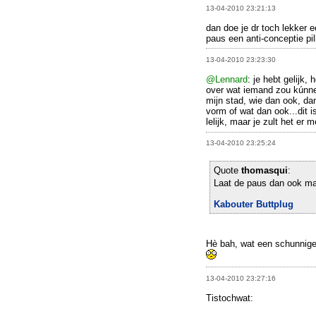
13-04-2010 23:21:13
dan doe je dr toch lekker 
paus een anti-conceptie pill
13-04-2010 23:23:30
@Lennard
: je hebt gelijk
over wat iemand zou kúnn
mijn stad, wie dan ook, dan
vorm of wat dan ook...dit i
lelijk, maar je zult het er
13-04-2010 23:25:24
Quote
thomasqui
:
Laat de paus dan ook m
Kabouter Buttplug
Hè bah, wat een schunnige 
13-04-2010 23:27:16
Tistochwat: