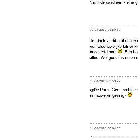
't is inderdaad een kleine
13-04-2010 23:50:18
Ja, dank zij dit artikel heb
een afschuwelijke lelijke k
ongeverfd hoor
. Een be
alles. Wel goed insmeren 
.
13-04-2010 23:53:27
@De Paus: Geen problemen
in nauwe omgeving?
14-04-2010 00:04:33