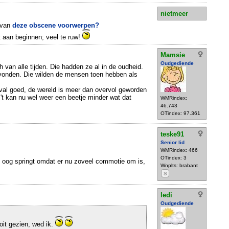
nietmeer
 van
deze obscene voorwerpen?
t aan beginnen; veel te ruw!
Mamsie
Oudgediende
h van alle tijden. Die hadden ze al in de oudheid.
evonden. Die wilden de mensen toen hebben als
eval goed, de wereld is meer dan overvol geworden
 't kan nu wel weer een beetje minder wat dat
WMRindex:
46.743
OTindex: 97.361
teske91
Senior lid
WMRindex: 466
OTindex: 3
t oog springt omdat er nu zoveel commotie om is,
Wnplts: brabant
S
ledi
Oudgediende
ooit gezien, wed ik.