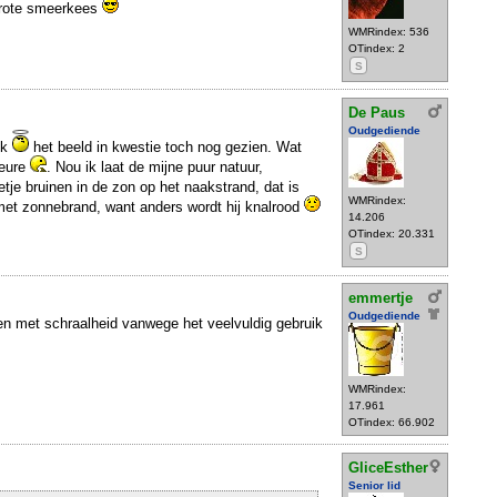
 grote smeerkees
WMRindex: 536
OTindex: 2
S
De Paus
Oudgediende
 ik
het beeld in kwestie toch nog gezien. Wat
leure
. Nou ik laat de mijne puur natuur,
etje bruinen in de zon op het naakstrand, dat is
WMRindex:
met zonnebrand, want anders wordt hij knalrood
14.206
OTindex: 20.331
S
emmertje
Oudgediende
 met schraalheid vanwege het veelvuldig gebruik
WMRindex:
17.961
OTindex: 66.902
GliceEsther
Senior lid