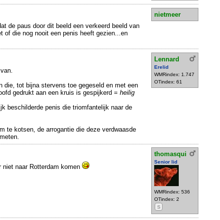
nietmeer
at de paus door dit beeld een verkeerd beeld van
et of die nog nooit een penis heeft gezien...en
Lennard
Erelid
 van.
WMRindex: 1.747
OTindex: 61
 die, tot bijna stervens toe gegeseld en met een
oofd gedrukt aan een kruis is gespijkerd =
heilig
ijk beschilderde penis die triomfantelijk naar de
m te kotsen, de arrogantie die deze verdwaasde
meten.
thomasqui
Senior lid
r niet naar Rotterdam komen
WMRindex: 536
OTindex: 2
S