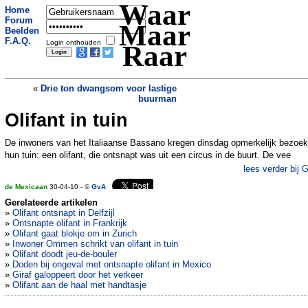
Waar
Home
Forum
Maar
Beelden
F.A.Q.
Login onthouden
Raar
«
Drie ton dwangsom voor lastige
buurman
Olifant in tuin
Brakende hond leidt tot ongeluk
»
De inwoners van het Italiaanse Bassano kregen dinsdag opmerkelijk bezoek
hun tuin: een olifant, die ontsnapt was uit een circus in de buurt. De vee
lees verder bij 
de Mexicaan
30-04-10 - ©
GvA
Gerelateerde artikelen
»
Olifant ontsnapt in Delfzijl
»
Ontsnapte olifant in Frankrijk
»
Olifant gaat blokje om in Zurich
»
Inwoner Ommen schrikt van olifant in tuin
»
Olifant doodt jeu-de-bouler
»
Doden bij ongeval met ontsnapte olifant in Mexico
»
Giraf galoppeert door het verkeer
»
Olifant aan de haal met handtasje