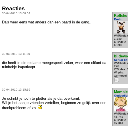
Reacties
30-04-2010 13:08:54
Kolleke
Erelid
Da's weer eens wat anders dan een paard in de gang...
WMRindex
1.240
OTindex:
6.293
30-04-2010 13:11:26
bijdevo
Senior lid
die heeft in die reclame meegespeelt zeker, waar een olifant da
WMRindex
278
tuinhekje kapotloopt
OTindex: 
Wnplts:
wentersel
S
30-04-2010 13:15:16
Mamsie
Oudgedie
Je schrikt je toch te pletter als je dat overkomt.
Wil je het aan je vrienden vertellen, beginnen ze gelijk over een
drankprobleem of zo.
WMRindex
46.743
OTindex:
97.361