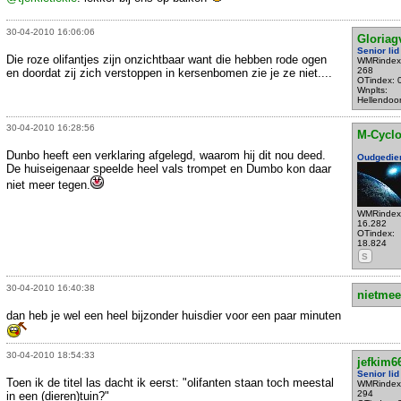
30-04-2010 16:06:06
Gloriag
Senior lid
Die roze olifantjes zijn onzichtbaar want die hebben rode ogen
WMRindex
268
en doordat zij zich verstoppen in kersenbomen zie je ze niet....
OTindex: 
Wnplts:
Hellendoo
30-04-2010 16:28:56
M-Cycl
Dunbo heeft een verklaring afgelegd, waarom hij dit nou deed.
Oudgedie
De huiseigenaar speelde heel vals trompet en Dumbo kon daar
niet meer tegen.
WMRindex
16.282
OTindex:
18.824
S
30-04-2010 16:40:38
nietmee
dan heb je wel een heel bijzonder huisdier voor een paar minuten
30-04-2010 18:54:33
jefkim6
Senior lid
Toen ik de titel las dacht ik eerst: "olifanten staan toch meestal
WMRindex
294
in een (dieren)tuin?"