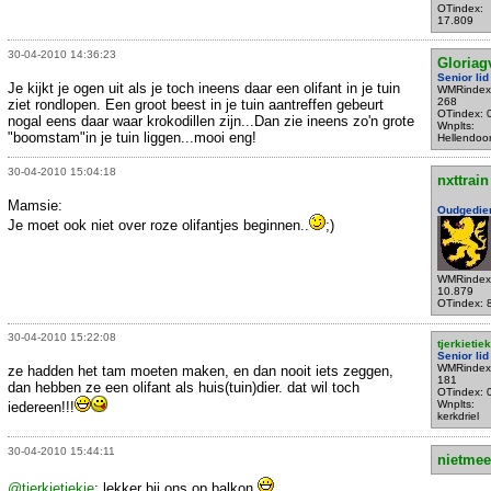
OTindex:
17.809
30-04-2010 14:36:23
Gloriag
Senior lid
Je kijkt je ogen uit als je toch ineens daar een olifant in je tuin
WMRindex
268
ziet rondlopen. Een groot beest in je tuin aantreffen gebeurt
OTindex: 
nogal eens daar waar krokodillen zijn...Dan zie ineens zo'n grote
Wnplts:
"boomstam"in je tuin liggen...mooi eng!
Hellendoo
30-04-2010 15:04:18
nxttrain
Mamsie:
Oudgedie
Je moet ook niet over roze olifantjes beginnen..
;)
WMRindex
10.879
OTindex: 
30-04-2010 15:22:08
tjerkietiek
Senior lid
WMRindex
ze hadden het tam moeten maken, en dan nooit iets zeggen,
181
dan hebben ze een olifant als huis(tuin)dier. dat wil toch
OTindex: 
Wnplts:
iedereen!!!
kerkdriel
30-04-2010 15:44:11
nietmee
@tjerkietiekie
: lekker bij ons op balkon