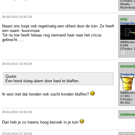
OTindex: 
Wnplts:
Rozenbur
30-04-2010 20:42:20
mla
Oudgedie
Naast ons loopt ook regelmatig een olifant door de tuin. Ze heeft
een naam: buurvrouw.
Tot nu toe heeft helaas nog niemand haar naar het circus
gebracht......
WMRindex
8.856
OTindex: 
S
30-04-2010 22:43:28
emmert
Oudgedie
Quote:
Een hond sloeg alarm door hard te blaffen.
WMRindex
Ik wist niet dat honden ook zacht konden blaffen?
17.961
OTindex:
66.902
30-04-2010 22:52:09
nietmee
Dan heb je zo ineens hoog bezoek in je tuin
03-05-2010 07:29:54