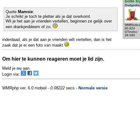
botte bi
Oudgedie
Quote
Mamsie
:
Je schrikt je toch te pletter als je dat overkomt.
Wil je het aan je vrienden vertellen, beginnen ze gelijk over
WMRindex
een drankprobleem of zo.
90.824
OTindex:
39.090
inderdaad, als je dat aan je vrienden wilt vertellen, dan is het
zaak dat je er een foto van maakt
Om hier te kunnen reageren moet je lid zijn.
Meld je
nu
aan.
Login via:
WMRphp ver. 6.0 mobiel -
0.08222
secs -
Normale versie