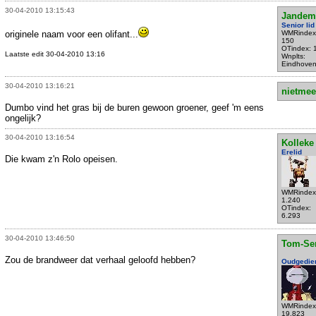
30-04-2010 13:15:43
Jandem
Senior lid
originele naam voor een olifant...
WMRindex
150
OTindex: 
Laatste edit 30-04-2010 13:16
Wnplts:
Eindhove
30-04-2010 13:16:21
nietmee
Dumbo vind het gras bij de buren gewoon groener, geef 'm eens
ongelijk?
30-04-2010 13:16:54
Kolleke
Erelid
Die kwam z'n Rolo opeisen.
WMRindex
1.240
OTindex:
6.293
30-04-2010 13:46:50
Tom-Se
Zou de brandweer dat verhaal geloofd hebben?
Oudgedie
WMRindex
19.823