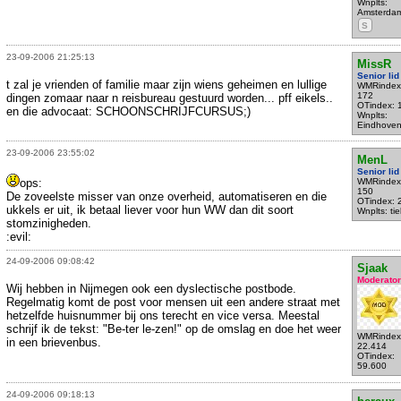
Wnplts:
Amsterda
S
23-09-2006 21:25:13
MissR
Senior lid
t zal je vrienden of familie maar zijn wiens geheimen en lullige
WMRindex
172
dingen zomaar naar n reisbureau gestuurd worden... pff eikels..
OTindex: 
en die advocaat: SCHOONSCHRIJFCURSUS;)
Wnplts:
Eindhove
23-09-2006 23:55:02
MenL
Senior lid
ops:
WMRindex
150
De zoveelste misser van onze overheid, automatiseren en die
OTindex: 
ukkels er uit, ik betaal liever voor hun WW dan dit soort
Wnplts: tie
stomzinigheden.
:evil:
24-09-2006 09:08:42
Sjaak
Moderator
Wij hebben in Nijmegen ook een dyslectische postbode.
Regelmatig komt de post voor mensen uit een andere straat met
hetzelfde huisnummer bij ons terecht en vice versa. Meestal
schrijf ik de tekst: "Be-ter le-zen!" op de omslag en doe het weer
WMRindex
in een brievenbus.
22.414
OTindex:
59.600
24-09-2006 09:18:13