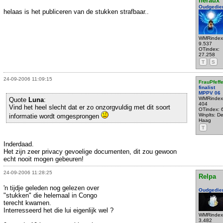
heraux
Oudgedie
helaas is het publiceren van de stukken strafbaar..
WMRindex
9.537
OTindex:
27.258
T
S
24-09-2006 11:09:15
FrauPfeffe
finalist
MPPV 06
WMRindex
Quote
Luna
:
404
Vind het heel slecht dat er zo onzorgvuldig met dit soort
OTindex: 
Wnplts: D
informatie wordt omgesprongen
Haag
T
Inderdaad.
Het zijn zeer privacy gevoelige documenten, dit zou gewoon
echt nooit mogen gebeuren!
24-09-2006 11:28:25
Relpa
'n tijdje geleden nog gelezen over
Oudgedie
"stukken" die helemaal in Congo
terecht kwamen.
Interresseerd het die lui eigenlijk wel ?
WMRindex
3.482