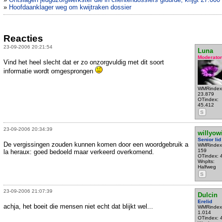
»
Hoofdaanklager weg om kwijtraken dossier
Reacties
23-09-2006 20:21:54
Luna
Moderator
Vind het heel slecht dat er zo onzorgvuldig met dit soort
informatie wordt omgesprongen
WMRindex
23.879
OTindex:
45.412
S
23-09-2006 20:34:39
willyow
Senior lid
De vergissingen zouden kunnen komen door een woordgebruik a
WMRindex
159
la heraux: goed bedoeld maar verkeerd overkomend.
OTindex: 
Wnplts:
Halfweg
S
23-09-2006 21:07:39
Dulcin
Erelid
achja, het boeit die mensen niet echt dat blijkt wel...
WMRindex
1.014
OTindex: 