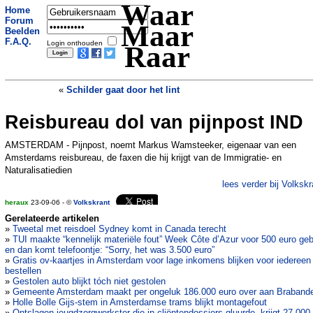
Waar
Home
Forum
Maar
Beelden
F.A.Q.
Login onthouden
Raar
«
Schilder gaat door het lint
Reisbureau dol van pijnpost IND
VS zet kampbewaakster WOII uit
»
AMSTERDAM - Pijnpost, noemt Markus Wamsteeker, eigenaar van een
Amsterdams reisbureau, de faxen die hij krijgt van de Immigratie- en
Naturalisatiedien
lees verder bij Volkskr
heraux
23-09-06 - ©
Volkskrant
Gerelateerde artikelen
»
Tweetal met reisdoel Sydney komt in Canada terecht
»
TUI maakte “kennelijk materiële fout” Week Côte d’Azur voor 500 euro ge
en dan komt telefoontje: “Sorry, het was 3.500 euro”
»
Gratis ov-kaartjes in Amsterdam voor lage inkomens blijken voor iedereen
bestellen
»
Gestolen auto blijkt tóch niet gestolen
»
Gemeente Amsterdam maakt per ongeluk 186.000 euro over aan Braband
»
Holle Bolle Gijs-stem in Amsterdamse trams blijkt montagefout
»
Ontslagen jeugdzorgwerkster die in cliëntendossiers gluurde, krijgt 27.000