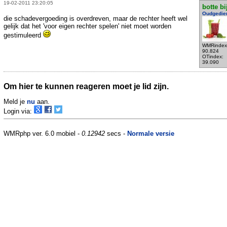
19-02-2011 23:20:05
botte bi
Oudgedie
die schadevergoeding is overdreven, maar de rechter heeft wel
gelijk dat het 'voor eigen rechter spelen' niet moet worden
gestimuleerd
WMRindex
90.824
OTindex:
39.090
Om hier te kunnen reageren moet je lid zijn.
Meld je
nu
aan.
Login via:
WMRphp ver. 6.0 mobiel -
0.12942
secs -
Normale versie