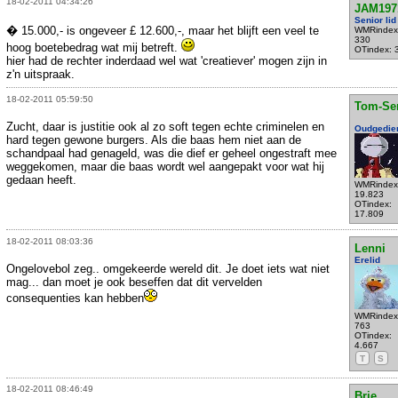
18-02-2011 04:34:26
JAM197
Senior lid
� 15.000,- is ongeveer £ 12.600,-, maar het blijft een veel te
WMRindex
330
hoog boetebedrag wat mij betreft.
OTindex: 
hier had de rechter inderdaad wel wat 'creatiever' mogen zijn in
z'n uitspraak.
18-02-2011 05:59:50
Tom-Se
Zucht, daar is justitie ook al zo soft tegen echte criminelen en
Oudgedie
hard tegen gewone burgers. Als die baas hem niet aan de
schandpaal had genageld, was die dief er geheel ongestraft mee
weggekomen, maar die baas wordt wel aangepakt voor wat hij
gedaan heeft.
WMRindex
19.823
OTindex:
17.809
18-02-2011 08:03:36
Lenni
Erelid
Ongelovebol zeg.. omgekeerde wereld dit. Je doet iets wat niet
mag... dan moet je ook beseffen dat dit vervelden
consequenties kan hebben
WMRindex
763
OTindex:
4.667
T
S
18-02-2011 08:46:49
Brie