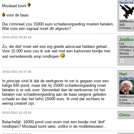
Senior lid
Misdaad loont
voor de baas
WMRindex
Die crimineel zou 15000 euro schadevergoeding moeten betalen.
948
Wat voor een signaal moet dit afgeven?
OTindex: 
18-02-2011 00:34:18
JobBos
Lid
Zo, die dief moet wel een erg goede advocaat hebben gehad...
WMRindex
OTindex: 
Voor 15.000 euro zou ik ook wel met een kartonnen bordje met
Wnplts:
wat vernederends erop rondlopen
Vroenhov
S
18-02-2011 00:37:38
Hart
Oudgedie
In principe vind ik dat de werkgever te ver is gegaan voor een
lullige 845 pond, maar dat hij 15000 schadevergoeding moet
betalen is er ook over. Veroordeel dan de werknemer tot het
betalen van schadevergoeding aan de baas wegens geleden
WMRindex
schade en dan het liefst 15000 euro. Ik vind dat rechters te
8.542
weinig creatief zijn.
OTindex: 
18-02-2011 01:43:26
Chris-
Belachelijk. 16000 pond voor even met een bordje met 'dief'
rondlopen? Misdaad loont weer, unlike in de middeleeuwen...