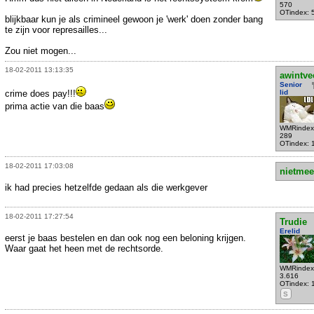
570
OTindex: 
blijkbaar kun je als crimineel gewoon je 'werk' doen zonder bang
te zijn voor represailles...
Zou niet mogen...
18-02-2011 13:13:35
awintve
Senior
crime does pay!!!
lid
prima actie van die baas
WMRindex
289
OTindex: 
18-02-2011 17:03:08
nietmee
ik had precies hetzelfde gedaan als die werkgever
18-02-2011 17:27:54
Trudie
Erelid
eerst je baas bestelen en dan ook nog een beloning krijgen.
Waar gaat het heen met de rechtsorde.
WMRindex
3.616
OTindex: 
S