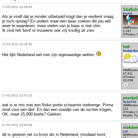
17-02-2011 22:28:02
Stiefjuh
Erelid
Als je vindt dat je minder uitbetaald krijgt dan je verdient vraag
je toch opslag? En anders maar een baas zoeken die jou wél
weet te waarderen, maar stelen van je baas is niet slim.
WMRindex
Ik vind het 'bord' er trouwens ook vrij knullig uit zien.
2.287
OTindex: 
17-02-2011 22:29:59
ledi
Oudgedie
Het lijkt Nederland wel met zijn eigenaardige wetten.
WMRindex
47.811
OTindex:
23.036
S
17-02-2011 22:47:22
peertje
Actief lid
wat is er mis met een flinke portie schaamte toebrenge. Prima
WMRindex
121
straf voor een dief. En dan een standje van de rechter krijgen,
OTindex: 
OK, maar 15,000 boete? Gekken
Wnplts: Fr
17-02-2011 23:03:28
niekdem
Lid
dit is gewoon net zo krom als in Nederland, misdaad loont
WMRindex