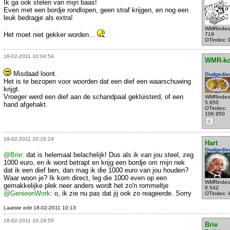
Ik ga ook stelen van mijn baas!
Even met een bordje rondlopen, geen straf krijgen, en nog een
leuk bedragje als extra!
WMRindex
Het moet niet gekker worden...
719
OTindex: 
18-02-2011 10:04:54
WMR-k
Misdaad loont.
Oudgedie
Het is te bezopen voor woorden dat een dief een waarschuwing
krijgt.
Vroeger werd een dief aan de schandpaal gekluisterd, of een
WMRindex
5.850
hand afgehakt.
OTindex:
106.950
S
18-02-2011 10:16:24
Hart
Oudgedie
@Brie
: dat is helemaal belachelijk! Dus als ik van jou steel, zeg
1000 euro, en ik word betrapt en krijg een bordje om mijn nek
dat ik een dief ben, dan mag ik die 1000 euro van jou houden?
Waar woon je? Ik kom direct, leg die 1000 even op een
WMRindex
gemakkelijke plek neer anders wordt het zo'n rommeltje
8.542
@GenieonWork
: o, ik zie nu pas dat jij ook zo reageerde. Sorry
OTindex: 
Laatste edit 18-02-2011 10:13
18-02-2011 10:29:55
Brie