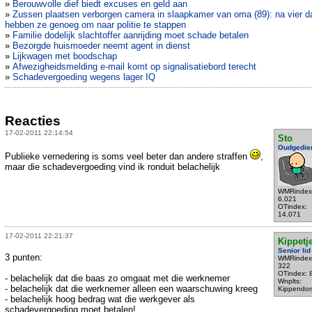
»
Berouwvolle dief biedt excuses en geld aan
»
Zussen plaatsen verborgen camera in slaapkamer van oma (89): na vier 
hebben ze genoeg om naar politie te stappen
»
Familie dodelijk slachtoffer aanrijding moet schade betalen
»
Bezorgde huismoeder neemt agent in dienst
»
Lijkwagen met boodschap
»
Afwezigheidsmelding e-mail komt op signalisatiebord terecht
»
Schadevergoeding wegens lager IQ
Reacties
17-02-2011 22:14:54
Sto
Oudgedie
Publieke vernedering is soms veel beter dan andere straffen
,
maar die schadevergoeding vind ik ronduit belachelijk
WMRindex
6.021
OTindex:
14.071
17-02-2011 22:21:37
Kippetj
Senior lid
3 punten:
WMRindex
322
OTindex: 
- belachelijk dat die baas zo omgaat met die werknemer
Wnplts:
- belachelijk dat die werknemer alleen een waarschuwing kreeg
Kippendor
- belachelijk hoog bedrag wat die werkgever als
schadevergoeding moet betalen!