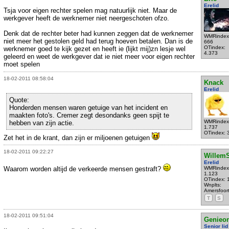
Erelid
Tsja voor eigen rechter spelen mag natuurlijk niet. Maar de
werkgever heeft de werknemer niet neergeschoten ofzo.
Denk dat de rechter beter had kunnen zeggen dat de werknemer
WMRindex
niet meer het gestolen geld had terug hoeven betalen. Dan is de
666
OTindex:
werknemer goed te kijk gezet en heeft ie (lijkt mij)zn lesje wel
4.373
geleerd en weet de werkgever dat ie niet meer voor eigen rechter
moet spelen
18-02-2011 08:58:04
Knack
Erelid
Quote:
Honderden mensen waren getuige van het incident en
maakten foto's. Cremer zegt desondanks geen spijt te
WMRindex
hebben van zijn actie.
1.737
OTindex: 
Zet het in de krant, dan zijn er miljoenen getuigen
18-02-2011 09:22:27
WillemS
Erelid
Waarom worden altijd de verkeerde mensen gestraft?
WMRindex
1.123
OTindex: 
Wnplts:
Amersfoor
T
S
18-02-2011 09:51:04
Genieo
Senior lid