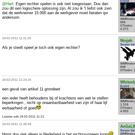
Erelid
@Hart
: Eigen rechter spelen is ook niet toegestaan. Dus dan
zou dit een logischere oplossing zijn. Al zou ik 't liefst ook zien
dat de werknemer 15.000 aan de werkgever moet betalen ipv
andersom.
WMRindex
666
OTindex:
4.373
18-02-2011 11:11:26
Ninjah
Senior lid
Als je steelt speel je toch ook eigen rechter?
WMRindex
948
OTindex: 
18-02-2011 11:24:25
Whites
Erelid
een geval van artikel 11 grondwet
een ieder heeft behoudens bij of krachtens een wet te stellen
WMRindex
beperkingen , recht op onaantastbaarheid van zijn of haar lijf
1.518
eerbaarheid of goed
OTindex:
4.953
Laatste edit 18-02-2011 11:21
18-02-2011 11:46:49
AnGeL8
Senior lid
Hmm dus niet alleen in Nederland is het rechtssysteem krom
WMRindex