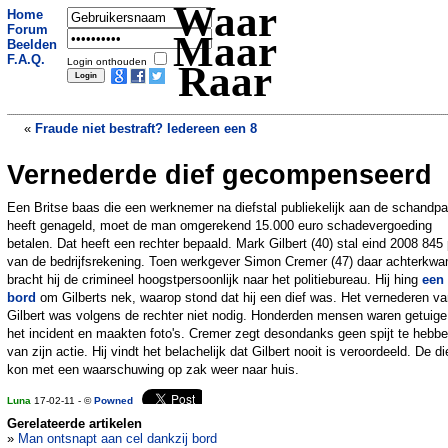
Waar
Home
Forum
Maar
Beelden
F.A.Q.
Login onthouden
Raar
«
Fraude niet bestraft? Iedereen een 8
Vernederde dief gecompenseerd
Tegoedbon voor dode kale poes
»
Een Britse baas die een werknemer na diefstal publiekelijk aan de schandpa
heeft genageld, moet de man omgerekend 15.000 euro schadevergoeding
betalen. Dat heeft een rechter bepaald. Mark Gilbert (40) stal eind 2008 845
van de bedrijfsrekening. Toen werkgever Simon Cremer (47) daar achterkwa
bracht hij de crimineel hoogstpersoonlijk naar het politiebureau. Hij hing
een
bord
om Gilberts nek, waarop stond dat hij een dief was. Het vernederen v
Gilbert was volgens de rechter niet nodig. Honderden mensen waren getuige
het incident en maakten foto's. Cremer zegt desondanks geen spijt te hebb
van zijn actie. Hij vindt het belachelijk dat Gilbert nooit is veroordeeld. De di
kon met een waarschuwing op zak weer naar huis.
Luna
17-02-11 - ©
Powned
Gerelateerde artikelen
»
Man ontsnapt aan cel dankzij bord