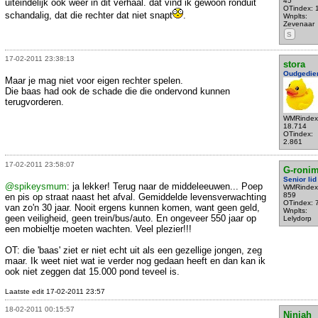
45
uiteindelijk ook weer in dit verhaal. dat vind ik gewoon ronduit
OTindex: 
schandalig, dat die rechter dat niet snapt
.
Wnplts:
Zevenaar
S
17-02-2011 23:38:13
stora
Oudgedie
Maar je mag niet voor eigen rechter spelen.
Die baas had ook de schade die die ondervond kunnen
terugvorderen.
WMRindex
18.714
OTindex:
2.861
17-02-2011 23:58:07
G-roni
Senior lid
@spikeysmum
: ja lekker! Terug naar de middeleeuwen... Poep
WMRindex
859
en pis op straat naast het afval. Gemiddelde levensverwachting
OTindex: 
van zo'n 30 jaar. Nooit ergens kunnen komen, want geen geld,
Wnplts:
geen veiligheid, geen trein/bus/auto. En ongeveer 550 jaar op
Lelydorp
een mobieltje moeten wachten. Veel plezier!!!
OT: die 'baas' ziet er niet echt uit als een gezellige jongen, zeg
maar. Ik weet niet wat ie verder nog gedaan heeft en dan kan ik
ook niet zeggen dat 15.000 pond teveel is.
Laatste edit 17-02-2011 23:57
18-02-2011 00:15:57
Ninjah