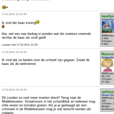
17-02-2011 22:22:25
lepeltje
Oudgedie
ik vind die baas koning
btw. wel een raar bedrag in ponden wat die sowieso vreemde
WMRindex
rechter de baas als straf geeft
2.486
OTindex:
5.862
Laatste edit 17-02-2011 22:26
17-02-2011 22:25:16
Mamsie
Oudgedie
Ik vind dat ze beiden over de schreef zijn gegaan. Zowel de
baas als de werknemer.
WMRindex
46.743
OTindex:
97.361
17-02-2011 22:26:25
spikey
Senior lid
Dit zouden ze veel meer moeten doen!! Terug naar de
WMRindex
305
Middeleeuwen. Straatrovers in het schandblok en iedereen mag
OTindex: 
rotte eieren en tomaten gooien. Als je je gedraagd als een
Wnplts:
crimineel in de Middeleeuwen mag je ook berecht worden als
Eindhove
zodanig.