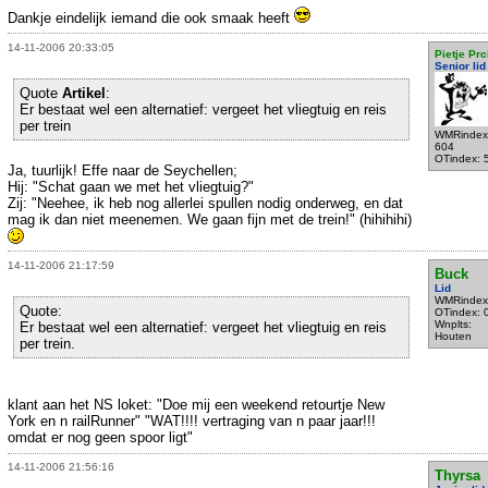
Dankje eindelijk iemand die ook smaak heeft
14-11-2006 20:33:05
Pietje Prc
Senior lid
Quote
Artikel
:
Er bestaat wel een alternatief: vergeet het vliegtuig en reis
per trein
WMRindex
604
OTindex: 
Ja, tuurlijk! Effe naar de Seychellen;
Hij: "Schat gaan we met het vliegtuig?"
Zij: "Neehee, ik heb nog allerlei spullen nodig onderweg, en dat
mag ik dan niet meenemen. We gaan fijn met de trein!" (hihihihi)
14-11-2006 21:17:59
Buck
Lid
WMRindex
Quote:
OTindex: 
Wnplts:
Er bestaat wel een alternatief: vergeet het vliegtuig en reis
Houten
per trein.
klant aan het NS loket: "Doe mij een weekend retourtje New
York en n railRunner" "WAT!!!! vertraging van n paar jaar!!!
omdat er nog geen spoor ligt"
14-11-2006 21:56:16
Thyrsa