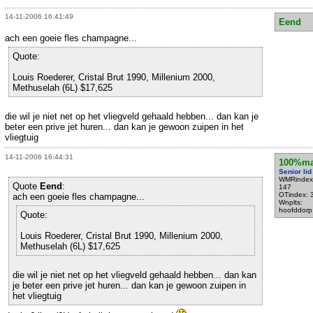
14-11-2006 16:41:49
Eend
ach een goeie fles champagne...
Quote:
Louis Roederer, Cristal Brut 1990, Millenium 2000,
Methuselah (6L) $17,625
die wil je niet net op het vliegveld gehaald hebben... dan kan je
beter een prive jet huren... dan kan je gewoon zuipen in het
vliegtuig
14-11-2006 16:44:31
100%ma
Senior lid
WMRindex
Quote
Eend
:
147
OTindex: 
ach een goeie fles champagne...
Wnplts:
hoofddorp
Quote:
Louis Roederer, Cristal Brut 1990, Millenium 2000,
Methuselah (6L) $17,625
die wil je niet net op het vliegveld gehaald hebben... dan kan
je beter een prive jet huren... dan kan je gewoon zuipen in
het vliegtuig