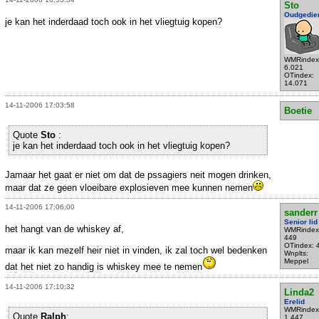
Sto
Oudgedie
je kan het inderdaad toch ook in het vliegtuig kopen?
WMRindex
6.021
OTindex:
14.071
14-11-2006 17:03:58
Boetie
Quote
Sto
:
je kan het inderdaad toch ook in het vliegtuig kopen?
Jamaar het gaat er niet om dat de pssagiers neit mogen drinken,
maar dat ze geen vloeibare explosieven mee kunnen nemen
14-11-2006 17:06:00
sanderr
Senior lid
het hangt van de whiskey af,
WMRindex
449
OTindex: 
maar ik kan mezelf heir niet in vinden, ik zal toch wel bedenken
Wnplts:
Meppel
dat het niet zo handig is whiskey mee te nemen
14-11-2006 17:10:32
Linda2
Erelid
WMRindex
Quote
Ralph
:
1.447