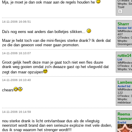
OTindex: 
Mja, je moet je dan ook maar aan de regels houden he
Wnplts: Sin
Truid
S
14-11-2006 16:06:51
Sharrr
Senior lid
Da's nog eens wat anders dan bolletjes slikken...
WMRindex
407
OTindex: 
Maar je hebt toch van die mini-flesjes sterke drank? Ik denk dat
Wnplts:
Groningen
ze die dan gewoon veel meer gaan promoten.
14-11-2006 16:10:07
ruttie14
Lid
Groot gelijk heeft deze man je gaat toch niet een fles duure
WMRindex
OTindex: 
drank weg gooien omdat zo'n dwaaze gast op het vliegveld dat
Wnplts: V
zegt dan maar opzuipen
14-11-2006 16:10:40
Lambes
Actief lid
chears
WMRindex
122
OTindex: 
Wnplts:
middelaar
14-11-2006 16:14:59
Reema
Sawwa
nou sterke drank is licht ontvlambaar dus als de vliegtuig
Erelid
neerstort wordt brand dan een serieuze explozie met vele doden,
dus ik snap waarom het strenger wordt!!!