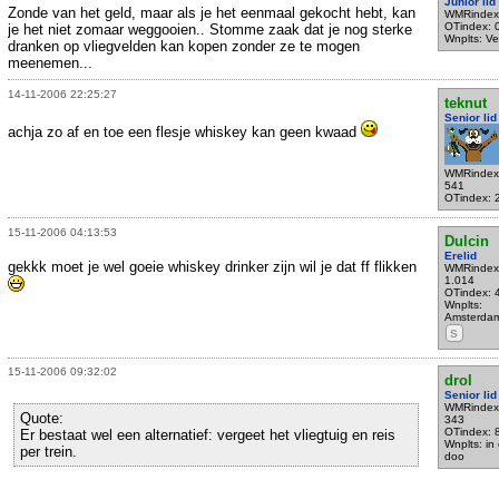
Junior lid
Zonde van het geld, maar als je het eenmaal gekocht hebt, kan
WMRindex
OTindex: 
je het niet zomaar weggooien.. Stomme zaak dat je nog sterke
Wnplts: V
dranken op vliegvelden kan kopen zonder ze te mogen
meenemen...
14-11-2006 22:25:27
teknut
Senior lid
achja zo af en toe een flesje whiskey kan geen kwaad
WMRindex
541
OTindex: 
15-11-2006 04:13:53
Dulcin
Erelid
gekkk moet je wel goeie whiskey drinker zijn wil je dat ff flikken
WMRindex
1.014
OTindex: 
Wnplts:
Amsterda
S
15-11-2006 09:32:02
drol
Senior lid
WMRindex
Quote:
343
OTindex: 
Er bestaat wel een alternatief: vergeet het vliegtuig en reis
Wnplts: in
per trein.
doo