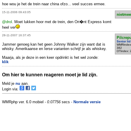
hoe wou je het de trein naar china ofzo... veel succes ermee.
15-11-2006 09:43:05
nietmee
@drol
. Moet lukken hoor met de trein, den Ori�nt Express komt
heel ver
28-11-2007 16:37:45
Pilcrep
Senior lid
Jammer genoeg kan het geen Johnny Walker zijn want dat is
WMRindex
382
whisky. Amerikaanse en Ierse varianten schrijf je als whiskey.
OTindex: 
Maarja, als je deze in een keer opdrinkt is het wel zonde:
klik
Om hier te kunnen reageren moet je lid zijn.
Meld je
nu
aan.
Login via:
WMRphp ver. 6.0 mobiel -
0.07756
secs -
Normale versie