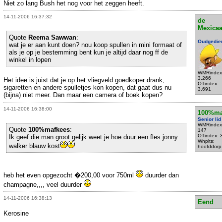
Niet zo lang Bush het nog voor het zeggen heeft.
14-11-2006 16:37:32
de
Mexica
Quote
Reema Sawwan
:
Oudgedie
wat je er aan kunt doen? nou koop spullen in mini formaat of
als je op je bestemming bent kun je altijd daar nog ff de
winkel in lopen
WMRindex
3.266
Het idee is juist dat je op het vliegveld goedkoper drank,
OTindex:
sigaretten en andere spulletjes kon kopen, dat gaat dus nu
3.691
(bijna) niet meer. Dan maar een camera of boek kopen?
14-11-2006 16:38:00
100%ma
Senior lid
WMRindex
Quote
100%mafkees
:
147
OTindex: 
Ik geef die man groot gelijk weet je hoe duur een fles jonny
Wnplts:
walker blauw kost
hoofddorp
heb het even opgezocht �200,00 voor 750ml
duurder dan
champagne,,,, veel duurder
14-11-2006 16:38:13
Eend
Kerosine