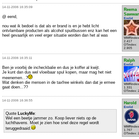
14-11-2006 16:35:09
Reema
Sawwa
@ eend,
Erelid
nou wat ik bedoel is dat als er brand is en je hebt licht
ontvlambare producten als alcohol spuitbussen enz kan het een
heel gevaarlijk en veel erger situatie worden dan het al was
WMRindex
2.417
OTindex:
2.905
14-11-2006 16:35:11
Ralph
Erelid
Ben je voorbij de incheckbalie en dus je koffer al kwijt.
Je kunt dan dus wel vloeibaar spul kopen, maar mag het niet
meenemen...?
Wat denken die mensen in de taxfree winkels dan dat je ermee
WMRindex
gaat doen...??
1.331
OTindex: 
14-11-2006 16:36:55
Harold
Erelid
Quote
LuckyMe
:
Wel een beetje jammer zo. Koop liever niets op de
luchthavens. Moet je zien hoe snel deze regel wordt
WMRindex
teruggedraaid.
1.767
OTindex: 