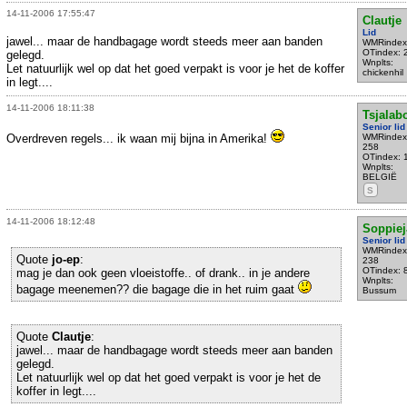
14-11-2006 17:55:47
Clautje
Lid
jawel... maar de handbagage wordt steeds meer aan banden
WMRindex
OTindex: 
gelegd.
Wnplts:
Let natuurlijk wel op dat het goed verpakt is voor je het de koffer
chickenhil
in legt....
14-11-2006 18:11:38
Tsjala
Senior lid
Overdreven regels... ik waan mij bijna in Amerika!
WMRindex
258
OTindex: 
Wnplts:
BELGIË
S
14-11-2006 18:12:48
Soppiej
Senior lid
WMRindex
Quote
jo-ep
:
238
OTindex: 
mag je dan ook geen vloeistoffe.. of drank.. in je andere
Wnplts:
bagage meenemen?? die bagage die in het ruim gaat
Bussum
Quote
Clautje
:
jawel... maar de handbagage wordt steeds meer aan banden
gelegd.
Let natuurlijk wel op dat het goed verpakt is voor je het de
koffer in legt....