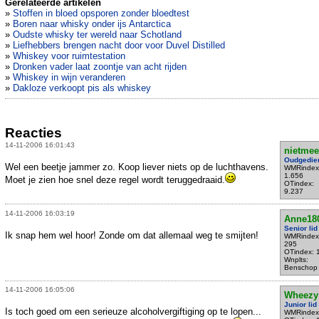
Gerelateerde artikelen
»
Stoffen in bloed opsporen zonder bloedtest
»
Boren naar whisky onder ijs Antarctica
»
Oudste whisky ter wereld naar Schotland
»
Liefhebbers brengen nacht door voor Duvel Distilled
»
Whiskey voor ruimtestation
»
Dronken vader laat zoontje van acht rijden
»
Whiskey in wijn veranderen
»
Dakloze verkoopt pis als whiskey
Reacties
14-11-2006 16:01:43
nietmee
Oudgedie
Wel een beetje jammer zo. Koop liever niets op de luchthavens.
WMRindex
1.656
Moet je zien hoe snel deze regel wordt teruggedraaid.
OTindex:
9.237
14-11-2006 16:03:19
Anne18
Senior lid
Ik snap hem wel hoor! Zonde om dat allemaal weg te smijten!
WMRindex
295
OTindex: 
Wnplts:
Benschop
14-11-2006 16:05:06
Wheezy
Junior lid
Is toch goed om een serieuze alcoholvergiftiging op te lopen...
WMRindex