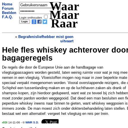
Waar
Home
Forum
Maar
Beelden
F.A.Q.
Login onthouden
Raar
«
Begrafenisliefhebber mist geen
uitvaart
Hele fles whiskey achterover doo
Greyhound-bus leegt toilet over gezin
»
bagageregels
De regels die door de Europese Unie aan de handbagage van
vliegtuigpassagiers worden gesteld, laten weinig ruimte voor wat je nog me
nemen in een vliegtuig. Vloeistoffen mogen nog maar in zeer beperkte mate
speciaal verpakt meegenomen worden. Vooral overstappende reizigers, die 
Schiphol een tussenlanding maken en op de luchthaven zaken als drank of
shampoo kopen, zijn hierdoor gedupeerd, want wat ze teveel bij zich hebben
moet zonder pardon worden weggegooid. Dat deed een man besluiten een fl
peperdure whiskey ineens naar binnen te gieten, want whiskey weggooien is
immers zonde. De man moest zich onder doktersbehandeling laten stellen. 
bestaat wel een alternatief: vergeet het vliegtuig en reis per trein.
r03l
14-11-06 - ©
WMR S.D.