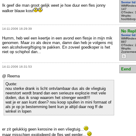
Senior lid
Ik geef die man groot gelijk weet je hoe duur een fles jonny
WMRindex
147
walker blauw kost
OTindex: 
Wnplts:
hoofddorp
14-11-2006 16:29:39
No Repl
Senior lid
Humm, heb wel een keertje in een avond een flesje in mijn mik
WMRindex
887
genomen. Maar zo als deze man, damn dan heb je volgens mij
OTindex: 
een alcoholvergiftiging te pakken. En zoveel goedkoper is het
Wnplts:
niet op schiphol dan...
Zoetermee
S
14-11-2006 16:31:53
Eend
@ Reema
Quote:
nou sterke drank is licht ontvlambaar dus als de vliegtuig
neerstort wordt brand dan een serieuze explozie met vele
doden, dus ik snap waarom het strenger wordt!!!
wat je er aan kunt doen? nou koop spullen in mini formaat of
als je op je bestemming bent kun je altijd daar nog ff de
winkel in lopen
er zit gelukkig geen kerosine in een vliegtuig...
maar misschien explodeerd de fles wel eerder...