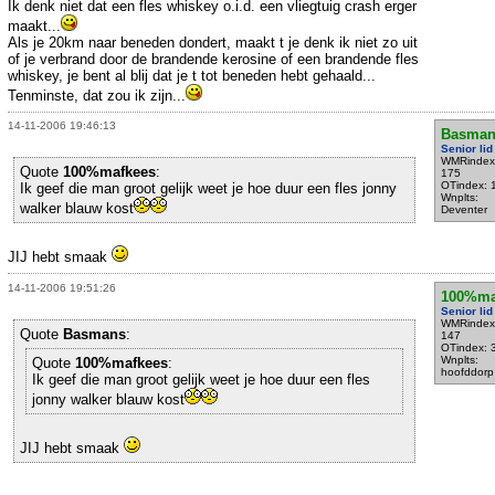
Ik denk niet dat een fles whiskey o.i.d. een vliegtuig crash erger
maakt...
Als je 20km naar beneden dondert, maakt t je denk ik niet zo uit
of je verbrand door de brandende kerosine of een brandende fles
whiskey, je bent al blij dat je t tot beneden hebt gehaald...
Tenminste, dat zou ik zijn...
14-11-2006 19:46:13
Basman
Senior lid
WMRindex
Quote
100%mafkees
:
175
OTindex: 
Ik geef die man groot gelijk weet je hoe duur een fles jonny
Wnplts:
walker blauw kost
Deventer
JIJ hebt smaak
14-11-2006 19:51:26
100%ma
Senior lid
WMRindex
Quote
Basmans
:
147
OTindex: 
Wnplts:
Quote
100%mafkees
:
hoofddorp
Ik geef die man groot gelijk weet je hoe duur een fles
jonny walker blauw kost
JIJ hebt smaak