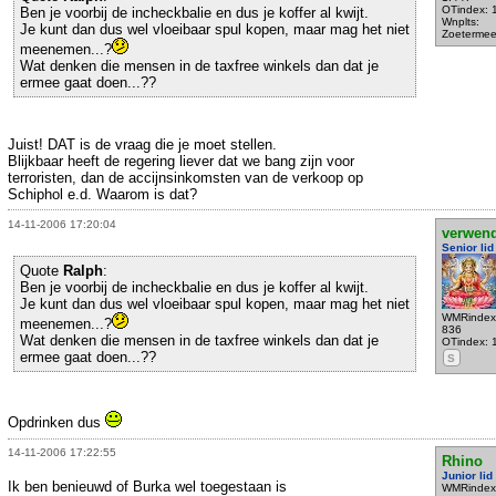
OTindex: 
Ben je voorbij de incheckbalie en dus je koffer al kwijt.
Wnplts:
Je kunt dan dus wel vloeibaar spul kopen, maar mag het niet
Zoetermee
meenemen...?
Wat denken die mensen in de taxfree winkels dan dat je
ermee gaat doen...??
Juist! DAT is de vraag die je moet stellen.
Blijkbaar heeft de regering liever dat we bang zijn voor
terroristen, dan de accijnsinkomsten van de verkoop op
Schiphol e.d. Waarom is dat?
14-11-2006 17:20:04
verwen
Senior lid
Quote
Ralph
:
Ben je voorbij de incheckbalie en dus je koffer al kwijt.
Je kunt dan dus wel vloeibaar spul kopen, maar mag het niet
WMRindex
meenemen...?
836
Wat denken die mensen in de taxfree winkels dan dat je
OTindex: 
ermee gaat doen...??
S
Opdrinken dus
14-11-2006 17:22:55
Rhino
Junior lid
Ik ben benieuwd of Burka wel toegestaan is
WMRindex