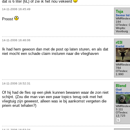
dat is 6 liter (6L) of zie ik het nou vekeerd
14-11-2006 16:45:49
Tsja
Senior lid
Proost
WMRindex
194
OTindex: 
Wnplts:
Voorburg
14-11-2006 16:46:06
r03l
Erelid
Ik had hem gewoon dan met de post op laten sturen, en als dat
niet mocht een schade claim insturen naar die vlieghaven
WMRindex
784
OTindex:
1.990
14-11-2006 16:52:31
Blend
Oud
Of hij had de fles op een plek kunnen bewaren waar de zon niet
Moderator
schijnt. (Zou die man van een paar topics terug ook met het
vliegtuig zijn geweest, alleen was ie bij aankomst vergeten die
priem eruit tehalen?)
WMRindex
3.111
OTindex:
13.725
S
14-11-2006 16:53:34