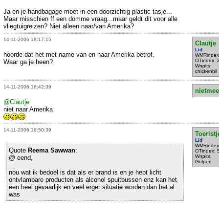
Ja en je handbagage moet in een doorzichtig plastic tasje...
Maar misschien ff een domme vraag...maar geldt dit voor alle
vliegtuigreizen? Niet alleen naar/van Amerika?
14-11-2006 18:17:15
Clautje
Lid
hoorde dat het met name van en naar Amerika betrof.
WMRindex
OTindex: 
Waar ga je heen?
Wnplts:
chickenhil
14-11-2006 18:42:39
nietmee
@Clautje
niet naar Amerika
14-11-2006 18:50:39
Toeristj
Lid
WMRindex
Quote
Reema Sawwan
:
OTindex: 
Wnplts:
@ eend,
Gulpen
nou wat ik bedoel is dat als er brand is en je hebt licht
ontvlambare producten als alcohol spuitbussen enz kan het
een heel gevaarlijk en veel erger situatie worden dan het al
was