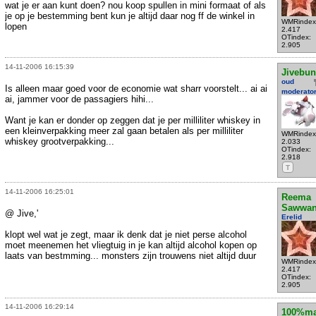
wat je er aan kunt doen? nou koop spullen in mini formaat of als
je op je bestemming bent kun je altijd daar nog ff de winkel in
WMRindex
lopen
2.417
OTindex:
2.905
14-11-2006 16:15:39
Jivebu
oud
Is alleen maar goed voor de economie wat sharr voorstelt... ai ai
moderato
ai, jammer voor de passagiers hihi...
Want je kan er donder op zeggen dat je per milliliter whiskey in
een kleinverpakking meer zal gaan betalen als per milliliter
WMRindex
whiskey grootverpakking...
2.033
OTindex:
2.918
T
14-11-2006 16:25:01
Reema
Sawwa
@ Jive,'
Erelid
klopt wel wat je zegt, maar ik denk dat je niet perse alcohol
moet meenemen het vliegtuig in je kan altijd alcohol kopen op
laats van bestmming... monsters zijn trouwens niet altijd duur
WMRindex
2.417
OTindex:
2.905
14-11-2006 16:29:14
100%ma