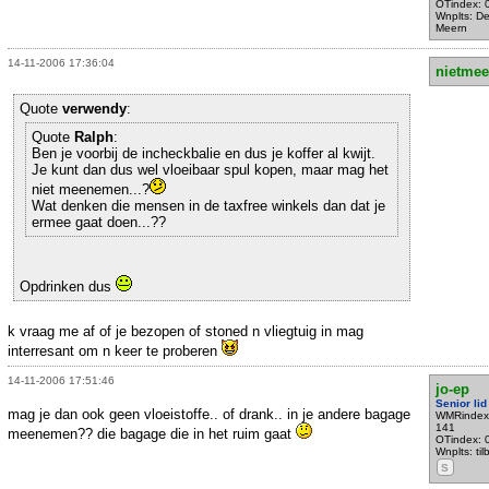
OTindex: 
Wnplts: D
Meern
14-11-2006 17:36:04
nietmee
Quote
verwendy
:
Quote
Ralph
:
Ben je voorbij de incheckbalie en dus je koffer al kwijt.
Je kunt dan dus wel vloeibaar spul kopen, maar mag het
niet meenemen...?
Wat denken die mensen in de taxfree winkels dan dat je
ermee gaat doen...??
Opdrinken dus
k vraag me af of je bezopen of stoned n vliegtuig in mag
interresant om n keer te proberen
14-11-2006 17:51:46
jo-ep
Senior lid
mag je dan ook geen vloeistoffe.. of drank.. in je andere bagage
WMRindex
141
meenemen?? die bagage die in het ruim gaat
OTindex: 
Wnplts: til
S