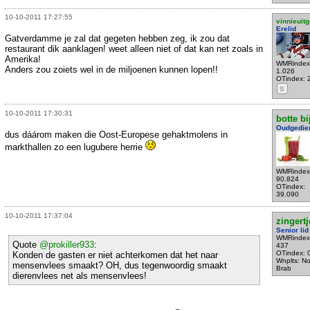
10-10-2011 17:27:55
vinnieuitg
Erelid
Gatverdamme je zal dat gegeten hebben zeg, ik zou dat
restaurant dik aanklagen! weet alleen niet of dat kan net zoals in
Amerika!
WMRindex
Anders zou zoiets wel in de miljoenen kunnen lopen!!
1.026
OTindex: 
S
10-10-2011 17:30:31
botte bi
Oudgedie
dus dáárom maken die Oost-Europese gehaktmolens in
markthallen zo een lugubere herrie
WMRindex
90.824
OTindex:
39.090
10-10-2011 17:37:04
zingertj
Senior lid
WMRindex
Quote
@prokiller933
:
437
OTindex: 
Konden de gasten er niet achterkomen dat het naar
Wnplts: No
mensenvlees smaakt? OH, dus tegenwoordig smaakt
Brab
dierenvlees net als mensenvlees!