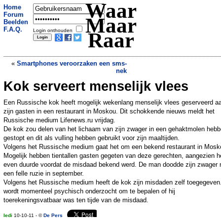
Waar
Home
Forum
Maar
Beelden
F.A.Q.
Login onthouden
Raar
«
Smartphones veroorzaken een sms-
nek
Kok serveert menselijk vlees
Hup Kut!
»
Een Russische kok heeft mogelijk wekenlang menselijk vlees geserveerd a
zijn gasten in een restaurant in Moskou. Dit schokkende nieuws meldt het
Russische medium Lifenews.ru vrijdag.
De kok zou delen van het lichaam van zijn zwager in een gehaktmolen heb
gestopt en dit als vulling hebben gebruikt voor zijn maaltijden.
Volgens het Russische medium gaat het om een bekend restaurant in Mosk
Mogelijk hebben tientallen gasten gegeten van deze gerechten, aangezien h
even duurde voordat de misdaad bekend werd. De man doodde zijn zwager 
een felle ruzie in september.
Volgens het Russische medium heeft de kok zijn misdaden zelf toegegeven.
wordt momenteel psychisch onderzocht om te bepalen of hij
toerekeningsvatbaar was ten tijde van de misdaad.
ledi
10-10-11 - ©
De Pers