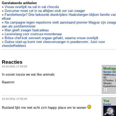
Gerelateerde artikelen
»
Vrouw overlijdt na val in vat chocola
»
Gorcumer moet cel in na afbijten stuk oor van zwager
»
Familiefeestje? Drie bekeurde drankrijders Haaksbergen blijken familie va
elkaar
»
Na campagne tegen nepotisme stelt aanstaand premier Magyar zijn zwage
aan als justitieminister
»
Man geeft zwager faalcadeau
»
Levenslang voor zoutzuur-moordenaar
»
Britse chef-kok serveert ongaar gehakt, waarna vrouw overlijdt
»
Duitse start-up komt met vleesvervanger in poedervorm: Juist voor
vleesliefhebbers
Reacties
10-10-2011 17:03:03
Mediag
Senior lid
In soviet russia we eat like animals
WMRindex
96
OTindex: 
Rawrrrrrr
Wnplts:
Kaatsheu
S
10-10-2011 17:05:45
Yue
Erelid
Rusland lijkt me niet echt zo'n happy place om te wonen