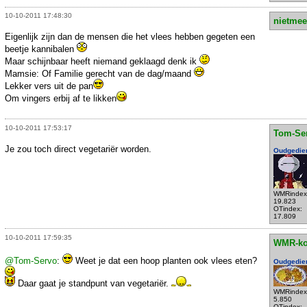
10-10-2011 17:48:30
nietmee
Eigenlijk zijn dan de mensen die het vlees hebben gegeten een
beetje kannibalen
Maar schijnbaar heeft niemand geklaagd denk ik
Mamsie: Of Familie gerecht van de dag/maand
Lekker vers uit de pan
Om vingers erbij af te likken
10-10-2011 17:53:17
Tom-Se
Je zou toch direct vegetariër worden.
Oudgedie
WMRindex
19.823
OTindex:
17.809
10-10-2011 17:59:35
WMR-k
@Tom-Servo
:
Weet je dat een hoop planten ook vlees eten?
Oudgedie
Daar gaat je standpunt van vegetariër.
WMRindex
5.850
OTindex: