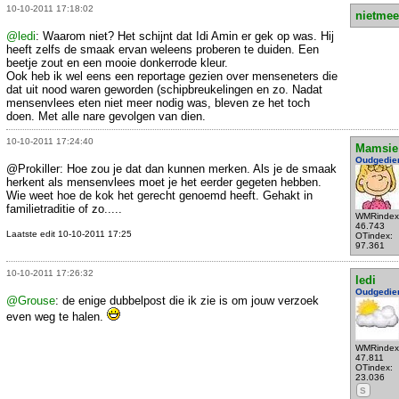
10-10-2011 17:18:02
nietmee
@ledi
: Waarom niet? Het schijnt dat Idi Amin er gek op was. Hij
heeft zelfs de smaak ervan weleens proberen te duiden. Een
beetje zout en een mooie donkerrode kleur.
Ook heb ik wel eens een reportage gezien over menseneters die
dat uit nood waren geworden (schipbreukelingen en zo. Nadat
mensenvlees eten niet meer nodig was, bleven ze het toch
doen. Met alle nare gevolgen van dien.
10-10-2011 17:24:40
Mamsie
Oudgedie
@Prokiller: Hoe zou je dat dan kunnen merken. Als je de smaak
herkent als mensenvlees moet je het eerder gegeten hebben.
Wie weet hoe de kok het gerecht genoemd heeft. Gehakt in
familietraditie of zo.....
WMRindex
46.743
Laatste edit 10-10-2011 17:25
OTindex:
97.361
10-10-2011 17:26:32
ledi
Oudgedie
@Grouse
: de enige dubbelpost die ik zie is om jouw verzoek
even weg te halen.
WMRindex
47.811
OTindex:
23.036
S