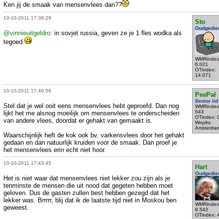
Ken jij de smaak van mensenvlees dan??
10-10-2011 17:38:29
Sto
Oudgedie
@vinnieuitgeldro
: in sovjet russia, geven ze je 1 fles wodka als
tegoed
WMRindex
6.021
OTindex:
14.071
10-10-2011 17:40:56
PeePal
Senior lid
Stel dat je wel ooit eens mensenvlees hebt geproefd. Dan nog
WMRindex
643
lijkt het me alsnog moeilijk om mensenvlees te onderscheiden
OTindex: 
van andere vlees, doordat er gehakt van gemaakt is.
Wnplts:
Amsterda
Waarschijnlijk heft de kok ook bv. varkensvlees door het gehakt
gedaan en dan natuurlijk kruiden voor de smaak. Dan proef je
het mensenvlees erin echt niet hoor.
10-10-2011 17:43:45
Hart
Oudgedie
Het is niet waar dat mensenvlees niet lekker zou zijn als je
tenminste de mensen die uit nood dat gegeten hebben moet
geloven. Dus de gasten zullen best hebben gezegd dat het
lekker was. Brrrrr, blij dat ik de laatste tijd niet in Moskou ben
WMRindex
geweest.
8.542
OTindex: 