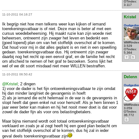
OTindex:
3.117
11-10-2011 04:16:27
Kristel
Ik begrijp niet hoe men telkens weer kan kijken of iemand
Oudgedie
toerekeningsvatbaar is of niet. Deze man is beter af met een
cursus woedebeheersing. Hij maakt ruzie kan zijn woede niet
beheersen, ontneemt zijn zwager het leven en bedenkt een
(goed lopend) plan om van het stoffelijk overschot af te komen.
WMRindex
3.529
Dat houd voor mij in dat alles geplant is en niet in een opwelling
OTindex:
gedaan. toerekeningsvatbaar dus. Hij ontneemt zijn zwager
5.364
daarbij nog het recht op een eervol graf, en de familie het recht
T
S
om afscheid te nemen of het graf te bezoeken. Soms lijkt het
wel of we dit soort misdaad niet meer WILLEN bestraffen.
11-10-2011 06:50:42
Delenn
@Kristel
; 2 dingen
Oudgedie
1) voor de dader is het fijn ontoerekeningsvatbaar te zijn omdat
hij dan minder lang/niet de gevangenis in hoeft
2) als je iemand die echt helemaal in de war is de gevangenis in
stopt heeft dat geen enkel nut voor hemzelf. Als je hem binnen 1
WMRindex
jaar weer beter kan maken en hij het nooit meer doet is dat voor
3.059
zowel de dader fijn als voor ons belastingbetalers.
OTindex:
36.772
S
Maar bijna niemand wordt ooit totaal ontoerekeningsvatbaar
verklaard en zoals je al zegt heeft hij een goed plan bedacht om
van het stoffelijk overschot af te komen, dus hij zal in ieder
geval deels toerekeningsvatbaar zijn