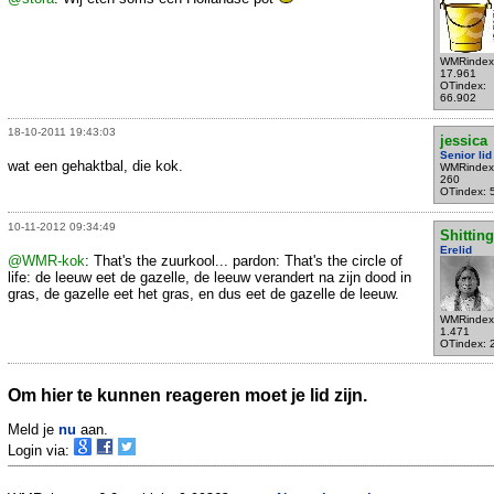
WMRindex
17.961
OTindex:
66.902
18-10-2011 19:43:03
jessica
Senior lid
wat een gehaktbal, die kok.
WMRindex
260
OTindex: 
10-11-2012 09:34:49
Shittin
Erelid
@WMR-kok
: That's the zuurkool... pardon: That's the circle of
life: de leeuw eet de gazelle, de leeuw verandert na zijn dood in
gras, de gazelle eet het gras, en dus eet de gazelle de leeuw.
WMRindex
1.471
OTindex: 
Om hier te kunnen reageren moet je lid zijn.
Meld je
nu
aan.
Login via: