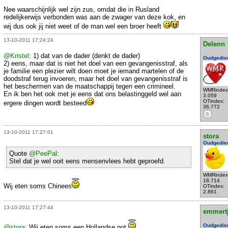
Nee waarschijnlijk wel zijn zus, omdat die in Rusland
redelijkerwijs verbonden was aan de zwager van deze kok, en
wij dus ook jij niet weet of de man wel een broer heeft
13-10-2011 17:24:24
Delenn
@Kristel
: 1) dat van de dader (denkt de dader)
Oudgedie
2) eens, maar dat is niet het doel van een gevangenisstraf, als
je familie een plezier wilt doen moet je iemand martelen of de
doodstraf terug invoeren, maar het doel van gevangenisstraf is
het beschermen van de maatschappij tegen een crimineel.
WMRindex
En ik ben het ook met je eens dat ons belastinggeld wel aan
3.059
OTindex:
ergere dingen wordt besteed
36.772
S
13-10-2011 17:27:01
stora
Oudgedie
Quote
@PeePal
:
Stel dat je wel ooit eens mensenvlees hebt geproefd.
WMRindex
18.714
Wij eten soms Chinees
OTindex:
2.861
13-10-2011 17:27:44
emmert
Oudgedie
@stora
: Wij eten soms een Hollandse pot