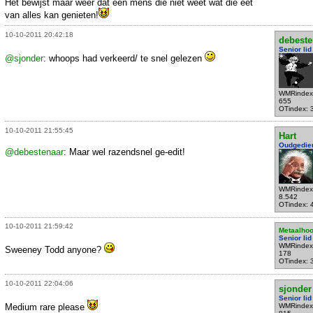
Het bewijst maar weer dat een mens die niet weet wat die eet
van alles kan genieten!
10-10-2011 20:42:18
debeste
Senior lid
@sjonder
: whoops had verkeerd/ te snel gelezen
WMRindex
655
OTindex: 
10-10-2011 21:55:45
Hart
Oudgedie
@debestenaar
: Maar wel razendsnel ge-edit!
WMRindex
8.542
OTindex: 
10-10-2011 21:59:42
Metaalhoo
Senior lid
WMRindex
Sweeney Todd anyone?
178
OTindex: 
10-10-2011 22:04:06
sjonder
Senior lid
Medium rare please
WMRindex