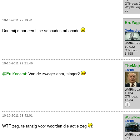
815
OTindex: 
Wnplts: e
op
10-10-2011 22:19:41
EruYag
Doe mij maar een fijne schouderkarbonade.
Oudgedie
WMRindex
19.022
OTindex:
1.455
10-10-2011 22:21:46
TheMaj
Erelid
@EruYagami
: Van de
zwager
ehm, slager?
WMRindex
1.164
OTindex:
1.934
S
10-10-2011 23:42:01
WortelKw
Erelid
WTF zeg, te ranzig voor woorden die actie zeg
WMRindex
261