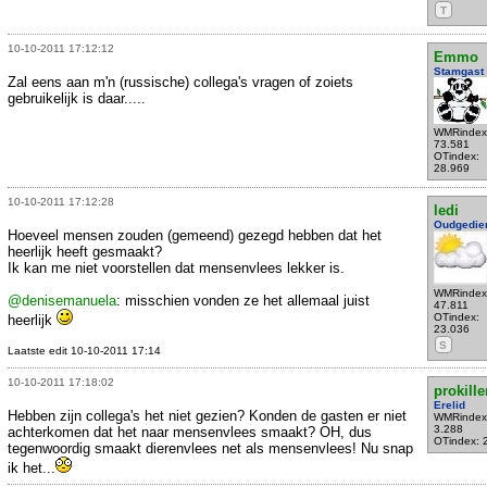
T
10-10-2011 17:12:12
Emmo
Stamgast
Zal eens aan m'n (russische) collega's vragen of zoiets
gebruikelijk is daar.....
WMRindex
73.581
OTindex:
28.969
10-10-2011 17:12:28
ledi
Oudgedie
Hoeveel mensen zouden (gemeend) gezegd hebben dat het
heerlijk heeft gesmaakt?
Ik kan me niet voorstellen dat mensenvlees lekker is.
WMRindex
@denisemanuela
: misschien vonden ze het allemaal juist
47.811
OTindex:
heerlijk
23.036
S
Laatste edit 10-10-2011 17:14
10-10-2011 17:18:02
prokille
Erelid
Hebben zijn collega's het niet gezien? Konden de gasten er niet
WMRindex
3.288
achterkomen dat het naar mensenvlees smaakt? OH, dus
OTindex: 
tegenwoordig smaakt dierenvlees net als mensenvlees! Nu snap
ik het...