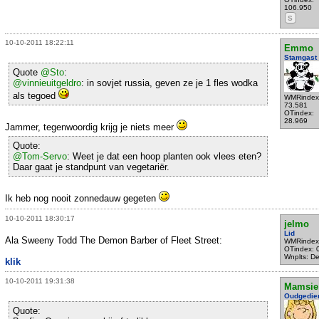
106.950
S
10-10-2011 18:22:11
Emmo
Stamgast
Quote
@Sto
:
@vinnieuitgeldro
: in sovjet russia, geven ze je 1 fles wodka
als tegoed
WMRindex
73.581
OTindex:
28.969
Jammer, tegenwoordig krijg je niets meer
Quote:
@Tom-Servo
: Weet je dat een hoop planten ook vlees eten?
Daar gaat je standpunt van vegetariër.
Ik heb nog nooit zonnedauw gegeten
10-10-2011 18:30:17
jelmo
Lid
Ala Sweeny Todd The Demon Barber of Fleet Street:
WMRindex
OTindex: 
Wnplts: Del
klik
10-10-2011 19:31:38
Mamsie
Oudgedie
Quote: