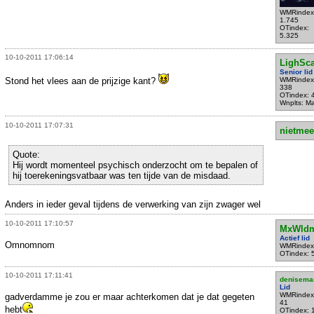
WMRindex
1.745
OTindex:
5.325
10-10-2011 17:06:14
LighSc
Senior lid
Stond het vlees aan de prijzige kant?
WMRindex
338
OTindex: 
Wnplts: M
10-10-2011 17:07:31
nietmee
Quote:
Hij wordt momenteel psychisch onderzocht om te bepalen of
hij toerekeningsvatbaar was ten tijde van de misdaad.
Anders in ieder geval tijdens de verwerking van zijn zwager wel
10-10-2011 17:10:57
MxWld
Actief lid
Omnomnom
WMRindex
OTindex: 
10-10-2011 17:11:41
denisema
Lid
WMRindex
gadverdamme je zou er maar achterkomen dat je dat gegeten
41
hebt
OTindex: 