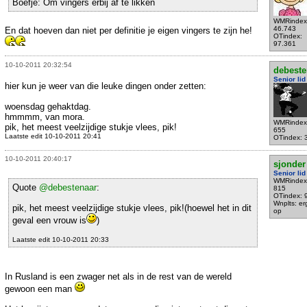
Boefje: Om vingers erbij af te likken
WMRindex
46.743
En dat hoeven dan niet per definitie je eigen vingers te zijn he!
OTindex:
97.361
10-10-2011 20:32:54
debeste
Senior lid
hier kun je weer van die leuke dingen onder zetten:
woensdag gehaktdag.
hmmmm, van mora.
WMRindex
pik, het meest veelzijdige stukje vlees, pik!
655
Laatste edit 10-10-2011 20:41
OTindex: 
10-10-2011 20:40:17
sjonder
Senior lid
WMRindex
Quote
@debestenaar
:
815
OTindex: 
Wnplts: e
pik, het meest veelzijdige stukje vlees, pik!(hoewel het in dit
op
geval een vrouw is
)
Laatste edit 10-10-2011 20:33
In Rusland is een zwager net als in de rest van de wereld
gewoon een man