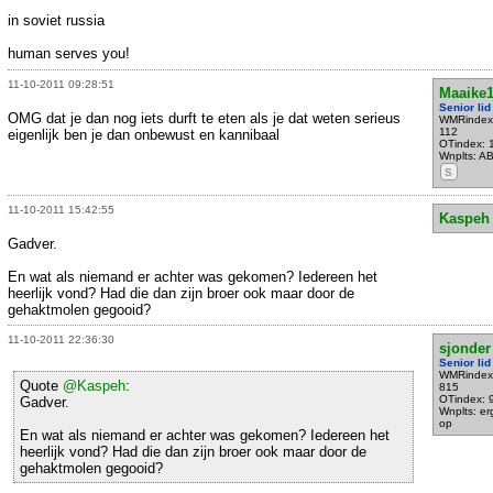
in soviet russia
human serves you!
11-10-2011 09:28:51
Maaike
Senior lid
OMG dat je dan nog iets durft te eten als je dat weten serieus
WMRindex
112
eigenlijk ben je dan onbewust en kannibaal
OTindex: 
Wnplts: A
S
11-10-2011 15:42:55
Kaspeh
Gadver.
En wat als niemand er achter was gekomen? Iedereen het
heerlijk vond? Had die dan zijn broer ook maar door de
gehaktmolen gegooid?
11-10-2011 22:36:30
sjonder
Senior lid
WMRindex
Quote
@Kaspeh
:
815
OTindex: 
Gadver.
Wnplts: e
op
En wat als niemand er achter was gekomen? Iedereen het
heerlijk vond? Had die dan zijn broer ook maar door de
gehaktmolen gegooid?