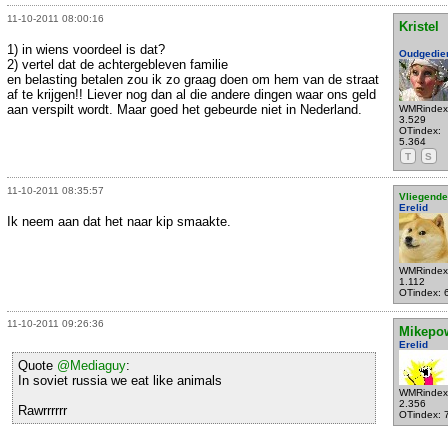
11-10-2011 08:00:16
Kristel
1) in wiens voordeel is dat?
Oudgedie
2) vertel dat de achtergebleven familie
en belasting betalen zou ik zo graag doen om hem van de straat
af te krijgen!! Liever nog dan al die andere dingen waar ons geld
aan verspilt wordt. Maar goed het gebeurde niet in Nederland.
WMRindex
3.529
OTindex:
5.364
T
S
11-10-2011 08:35:57
Vliegende
Erelid
Ik neem aan dat het naar kip smaakte.
WMRindex
1.112
OTindex: 
11-10-2011 09:26:36
Mikepo
Erelid
Quote
@Mediaguy
:
In soviet russia we eat like animals
WMRindex
2.356
Rawrrrrrr
OTindex: 