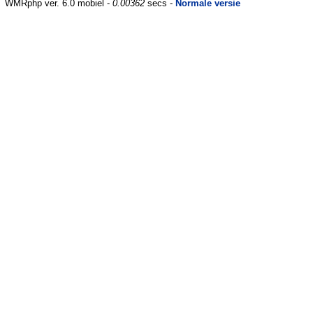
WMRphp ver. 6.0 mobiel -
0.00362
secs -
Normale versie