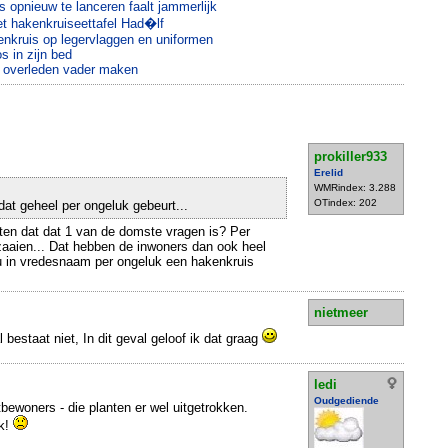
 opnieuw te lanceren faalt jammerlijk
et hakenkruiseettafel Had�lf
enkruis op legervlaggen en uniformen
s in zijn bed
s overleden vader maken
prokiller933
Erelid
WMRindex: 3.288
OTindex: 202
at geheel per ongeluk gebeurt...
ten dat dat 1 van de domste vragen is? Per
zaaien... Dat hebben de inwoners dan ook heel
u in vredesnaam per ongeluk een hakenkruis
nietmeer
bestaat niet, In dit geval geloof ik dat graag
ledi
Oudgediende
bewoners - die planten er wel uitgetrokken.
ok!