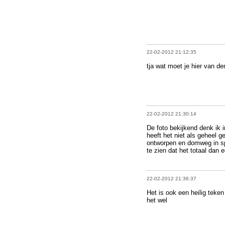
22-02-2012 21:12:35
tja wat moet je hier van d
22-02-2012 21:30:14
De foto bekijkend denk ik 
heeft het niet als geheel g
ontworpen en domweg in sp
te zien dat het totaal dan 
22-02-2012 21:36:37
Het is ook een heilig teken
het wel