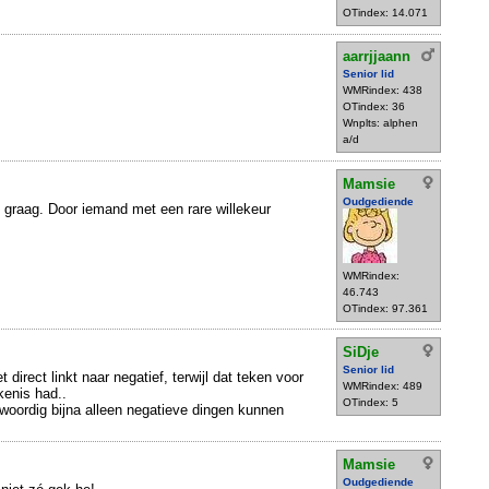
OTindex: 14.071
aarrjjaann
Senior lid
WMRindex: 438
OTindex: 36
Wnplts: alphen
a/d
Mamsie
Oudgediende
ik graag. Door iemand met een rare willekeur
WMRindex:
46.743
OTindex: 97.361
SiDje
Senior lid
direct linkt naar negatief, terwijl dat teken voor
WMRindex: 489
kenis had..
OTindex: 5
ordig bijna alleen negatieve dingen kunnen
Mamsie
Oudgediende