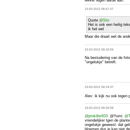
lekker tegen aarde aan.
23-02-2012 08:47:37
Quote
@Sto
:
Het is ook een heilig te
ik het wel
Maar die draait wel de ande
23-02-2012 09:18:59
Na bestudering van de foto
"ongelukje" betreft.
23-02-2012 09:19:37
Alev: ik kijk nu ook tegen 
23-02-2012 09:29:58
@prokiller933
: @Yumi:
@T
vriendelijker tgen de plant
ongelukje geweest. dat geb
bloemen dus je kan niet de 