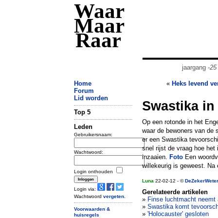
Waar
Maar
Raar
jaargang
-25
Home
«
Heks levend ve
Forum
Lid worden
Swastika i
Top 5
Op een rotonde in het Eng
Leden
waar de bewoners van de s
Gebruikersnaam:
er een Swastika tevoorschi
snel rijst de vraag hoe he
Wachtwoord:
inzaaien.
Foto
Een woordvo
willekeurig is geweest. Na 
Login onthouden
Luna
22-02-12 - ©
DeZekerWete
Login via:
Gerelateerde artikelen
Wachtwoord
vergeten
.
»
Finse luchtmacht neemt 
»
Swastika komt tevoorsch
Voorwaarden &
»
'Holocauster' gesloten
huisregels