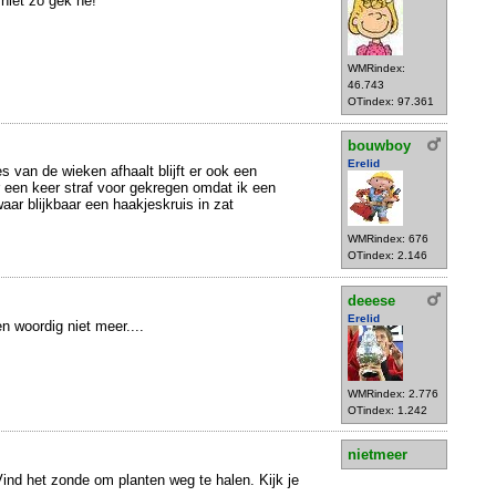
l niet zó gek he!
WMRindex:
46.743
OTindex: 97.361
bouwboy
Erelid
es van de wieken afhaalt blijft er ook een
r een keer straf voor gekregen omdat ik een
aar blijkbaar een haakjeskruis in zat
WMRindex: 676
OTindex: 2.146
deeese
Erelid
en woordig niet meer....
WMRindex: 2.776
OTindex: 1.242
nietmeer
Vind het zonde om planten weg te halen. Kijk je