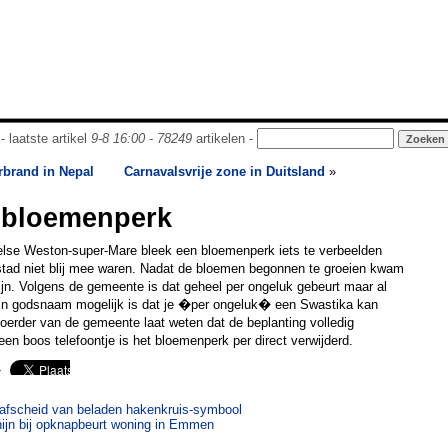
- laatste artikel
9-8 16:00
-
78249
artikelen -
rbrand in Nepal
Carnavalsvrije zone in Duitsland
»
n bloemenperk
else Weston-super-Mare bleek een bloemenperk iets te verbeelden
tad niet blij mee waren. Nadat de bloemen begonnen te groeien kwam
jn. Volgens de gemeente is dat geheel per ongeluk gebeurt maar al
t in godsnaam mogelijk is dat je �per ongeluk� een Swastika kan
erder van de gemeente laat weten dat de beplanting volledig
een boos telefoontje is het bloemenperk per direct verwijderd.
r
afscheid van beladen hakenkruis-symbool
ijn bij opknapbeurt woning in Emmen