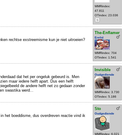
WMRindex:
47.811
OTindex: 23.036
S
The-Enflamer
Erelid
enken rechtse exstreemisme kun je niet uitroeien?
WMRindex: 704
OTindex: 1.541
Invisible
Oudgediende
inderdaad dat het per ongeluk gebeurd is. Men
ezien maar iedere helft apart. Dus een helft
iegelbeeld de andere helft net zo gedaan zonder
een swastika werd...
WMRindex: 3.730
OTindex: 5.186
Sto
Oudgediende
 in het boeddisme, dus overdreven reactie vind ik
WMRindex: 6.021