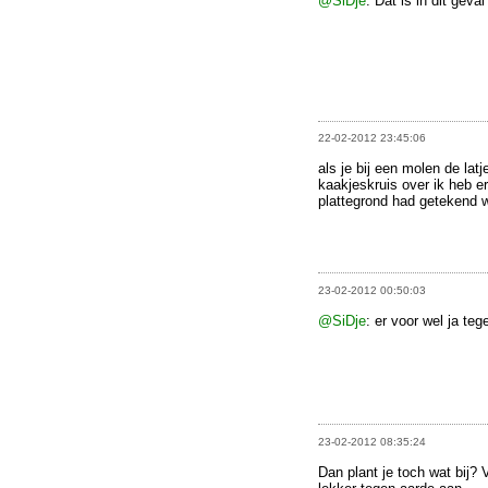
@SiDje
: Dat is in dit geva
22-02-2012 23:45:06
als je bij een molen de latj
kaakjeskruis over ik heb e
plattegrond had getekend w
23-02-2012 00:50:03
@SiDje
: er voor wel ja teg
23-02-2012 08:35:24
Dan plant je toch wat bij? 