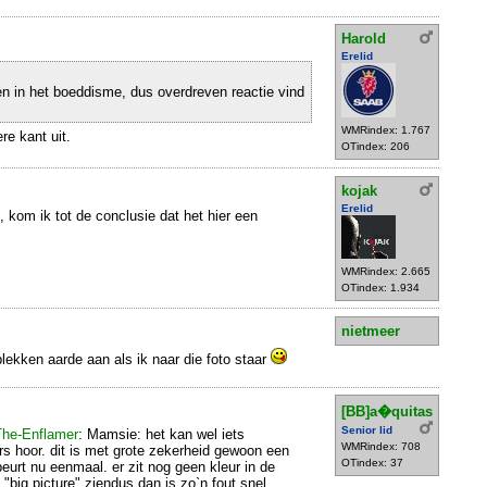
Harold
Erelid
ken in het boeddisme, dus overdreven reactie vind
WMRindex: 1.767
re kant uit.
OTindex: 206
kojak
Erelid
, kom ik tot de conclusie dat het hier een
WMRindex: 2.665
OTindex: 1.934
nietmeer
plekken aarde aan als ik naar die foto staar
[BB]a�quitas
Senior lid
he-Enflamer
: Mamsie: het kan wel iets
WMRindex: 708
ers hoor. dit is met grote zekerheid gewoon een
OTindex: 37
eurt nu eenmaal. er zit nog geen kleur in de
"big picture" ziendus dan is zo`n fout snel