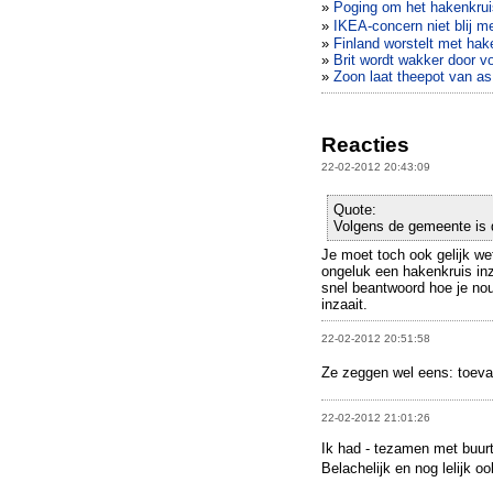
»
Poging om het hakenkruis
»
IKEA-concern niet blij m
»
Finland worstelt met hak
»
Brit wordt wakker door vo
»
Zoon laat theepot van a
Reacties
22-02-2012 20:43:09
Quote:
Volgens de gemeente is d
Je moet toch ook gelijk we
ongeluk een hakenkruis in
snel beantwoord hoe je no
inzaait.
22-02-2012 20:51:58
Ze zeggen wel eens: toeval 
22-02-2012 21:01:26
Ik had - tezamen met buurt
Belachelijk en nog lelijk o