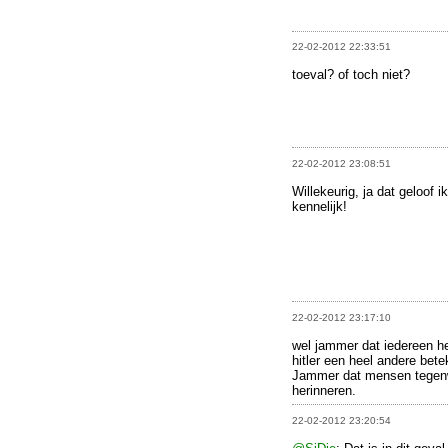
22-02-2012 22:33:51
toeval? of toch niet?
22-02-2012 23:08:51
Willekeurig, ja dat geloof 
kennelijk!
22-02-2012 23:17:10
wel jammer dat iedereen het 
hitler een heel andere bete
Jammer dat mensen tegenwo
herinneren.
22-02-2012 23:20:54