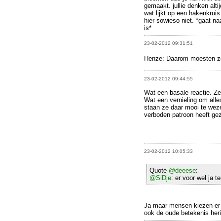
gemaakt. jullie denken altij
wat lijkt op een hakenkruis
hier sowieso niet. *gaat n
is*
23-02-2012 09:31:51
Henze: Daarom moesten ze
23-02-2012 09:44:55
Wat een basale reactie. Ze
Wat een vernieling om alles
staan ze daar mooi te we
verboden patroon heeft gez
23-02-2012 10:05:33
Quote
@deeese
:
@SiDje
: er voor wel ja t
Ja maar mensen kiezen er 
ook de oude betekenis her