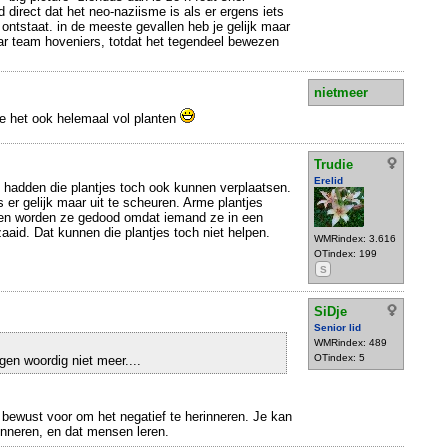
d direct dat het neo-naziisme is als er ergens iets
 ontstaat. in de meeste gevallen heb je gelijk maar
aar team hoveniers, totdat het tegendeel bewezen
nietmeer
 het ook helemaal vol planten
Trudie
Erelid
 hadden die plantjes toch ook kunnen verplaatsen.
 er gelijk maar uit te scheuren. Arme plantjes
zen worden ze gedood omdat iemand ze in een
aaid. Dat kunnen die plantjes toch niet helpen.
WMRindex: 3.616
OTindex: 199
S
SiDje
Senior lid
WMRindex: 489
OTindex: 5
egen woordig niet meer....
bewust voor om het negatief te herinneren. Je kan
inneren, en dat mensen leren.