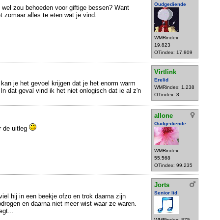
Oudgediende
m wel zou behoeden voor giftige bessen? Want
t zomaar alles te eten wat je vind.
WMRindex:
19.823
OTindex: 17.809
Virtlink
Erelid
 kan je het gevoel krijgen dat je het enorm warm
WMRindex: 1.238
. In dat geval vind ik het niet onlogisch dat ie al z'n
OTindex: 8
allone
Oudgediende
r de uitleg
WMRindex:
55.568
OTindex: 99.235
Jorts
Senior lid
iel hij in een beekje ofzo en trok daarna zijn
opdrogen en daarna niet meer wist waar ze waren.
gt...
WMRindex: 875