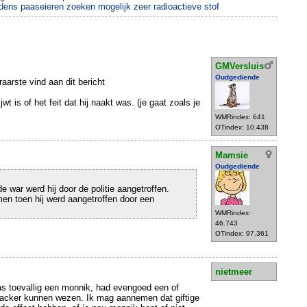
dens paaseieren zoeken mogelijk zeer radioactieve stof
GMVersluis
Oudgediende
raarste vind aan dit bericht
t is of het feit dat hij naakt was. (je gaat zoals je
WMRindex: 641
OTindex: 10.438
Mamsie
Oudgediende
e war werd hij door de politie aangetroffen.
en toen hij werd aangetroffen door een
WMRindex:
46.743
OTindex: 97.361
nietmeer
as toevallig een monnik, had evengoed een of
acker kunnen wezen. Ik mag aannemen dat giftige