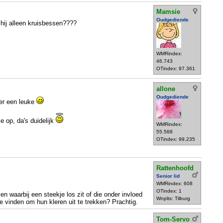
Mamsie
Oudgediende
hij alleen kruisbessen????
WMRindex:
46.743
OTindex: 97.361
allone
Oudgediende
er een leuke
ie op, da's duidelijk
WMRindex:
55.568
OTindex: 99.235
Rattenhoofd
Senior lid
WMRindex: 608
OTindex: 1
n waarbij een steekje los zit of die onder invloed
Wnplts: Tilburg
dee vinden om hun kleren uit te trekken? Prachtig.
Tom-Servo