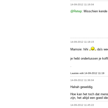
14-09-2012 11:16:04
@Retep
: Misschien kende 
14-09-2012 11:18:15
Mamsie: hihi
da's we
je hebt ondertussen je koff
.
Laatste edit 14-09-2012 11:19
14-09-2012 11:36:04
Hahah geweldig.
Hoe kan het toch dat mense
zijn, het altijd een goed i
14-09-2012 11:45:22