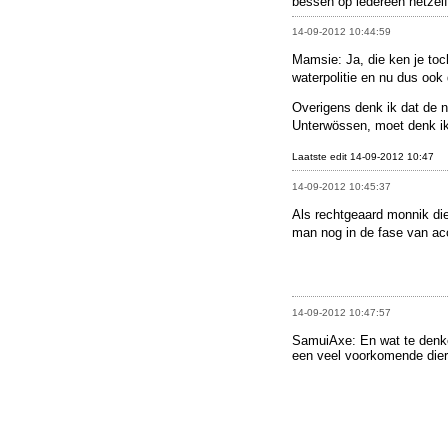
bessen op iedereen hetzelf
14-09-2012 10:44:59
Mamsie: Ja, die ken je toc
waterpolitie en nu dus ook 
Overigens denk ik dat de 
Unterwössen, moet denk i
Laatste edit 14-09-2012 10:47
14-09-2012 10:45:37
Als rechtgeaard monnik die
man nog in de fase van aco
14-09-2012 10:47:57
SamuiAxe: En wat te denken
een veel voorkomende dier