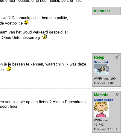
de effect hebben, of je nou monnik bent of niet.
nietmeer
h wel? De smaakpolitie, bereden politie,
de voetpolitie
naam van het woud verkeerd gespeld is:
k Ohne Unterhössen zijn
Retep
Senior lid
n je je bessen te kennen, waarschijnlijk was deze
liet
WMRindex: 190
OTindex: 1.046
Mamsie
Oudgediende
 van plietsie op een fietsie? Hier in Papendrecht
soort hoor!
WMRindex:
46.743
OTindex: 97.361