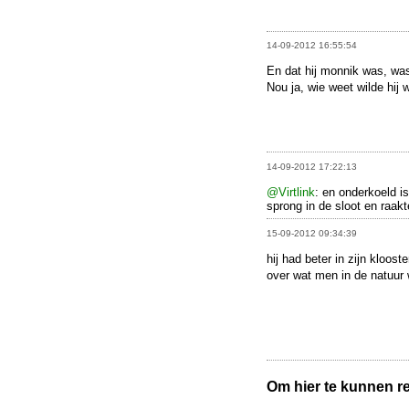
14-09-2012 16:55:54
En dat hij monnik was, wa
Nou ja, wie weet wilde hij 
14-09-2012 17:22:13
@Virtlink
: en onderkoeld is.
sprong in de sloot en raak
15-09-2012 09:34:39
hij had beter in zijn kloos
over wat men in de natuur
Om hier te kunnen rea