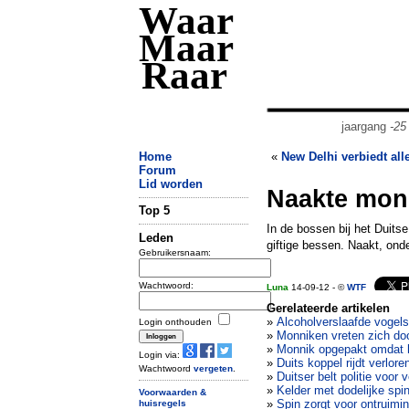
Waar
Maar
Raar
jaargang
-25
Home
«
New Delhi verbiedt all
Forum
Lid worden
Naakte monn
Top 5
In de bossen bij het Duit
Leden
giftige bessen. Naakt, onde
Gebruikersnaam:
Wachtwoord:
Luna
14-09-12 - ©
WTF
Gerelateerde artikelen
»
Alcoholverslaafde vogels
Login onthouden
»
Monniken vreten zich do
»
Monnik opgepakt omdat h
Login via:
»
Duits koppel rijdt verlor
Wachtwoord
vergeten
.
»
Duitser belt politie voor 
»
Kelder met dodelijke spin
Voorwaarden &
»
Spin zorgt voor ontruimi
huisregels