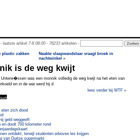
- laatste artikel
7-8 08:00
-
78233
artikelen -
e plastic zakken
Naakte slaapwandelaar vraagt broek in
nachtwinkel
»
ik is de weg kwijt
se Unterw�ssen was een monnik volledig de weg kwijt na het eten van
rkoeld en in de war werd hij d
lees verder bij WTF »
 eten zich dood
od
ij geld weggeeft
en en doolt 700 kilometer rond
verjaardagskaart
nen ontdekt, terwijl studenten erboven les krijgen
ng van Duitse supermarkt