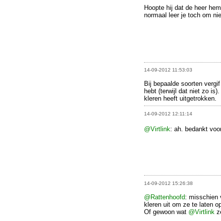
Hoopte hij dat de heer he
normaal leer je toch om nie
14-09-2012 11:53:03
Bij bepaalde soorten vergif
hebt (terwijl dat niet zo is)
kleren heeft uitgetrokken.
14-09-2012 12:11:14
@Virtlink
: ah. bedankt voo
14-09-2012 15:26:38
@Rattenhoofd
: misschien v
kleren uit om ze te laten 
Of gewoon wat
@Virtlink
ze