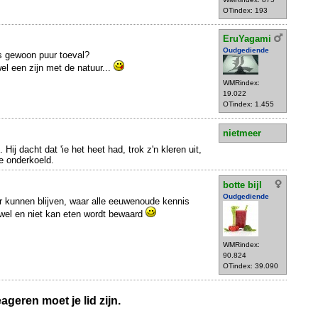
OTindex: 193
EruYagami
Oudgediende
s gewoon puur toeval?
wel een zijn met de natuur...
WMRindex:
19.022
OTindex: 1.455
nietmeer
 Hij dacht dat 'ie het heet had, trok z'n kleren uit,
te onderkoeld.
botte bijl
Oudgediende
ter kunnen blijven, waar alle eeuwenoude kennis
 wel en niet kan eten wordt bewaard
WMRindex:
90.824
OTindex: 39.090
geren moet je lid zijn.