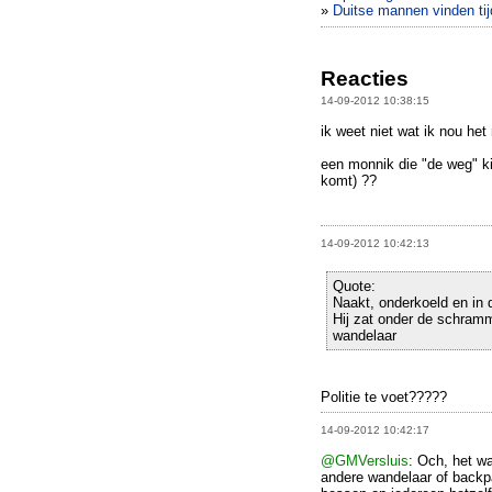
»
Duitse mannen vinden tij
Reacties
14-09-2012 10:38:15
ik weet niet wat ik nou het 
een monnik die "de weg" kijw
komt) ??
14-09-2012 10:42:13
Quote:
Naakt, onderkoeld en in d
Hij zat onder de schramm
wandelaar
Politie te voet?????
14-09-2012 10:42:17
@GMVersluis
: Och, het w
andere wandelaar of backp