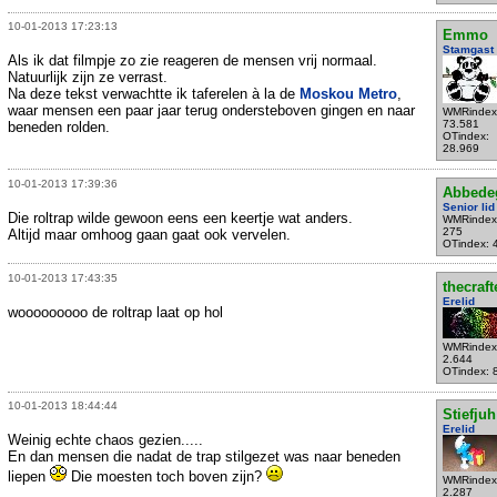
10-01-2013 17:23:13
Emmo
Stamgast
Als ik dat filmpje zo zie reageren de mensen vrij normaal.
Natuurlijk zijn ze verrast.
Na deze tekst verwachtte ik taferelen à la de
Moskou Metro
,
waar mensen een paar jaar terug ondersteboven gingen en naar
WMRindex
73.581
beneden rolden.
OTindex:
28.969
10-01-2013 17:39:36
Abbede
Senior lid
Die roltrap wilde gewoon eens een keertje wat anders.
WMRindex
275
Altijd maar omhoog gaan gaat ook vervelen.
OTindex: 
10-01-2013 17:43:35
thecraft
Erelid
wooooooooo de roltrap laat op hol
WMRindex
2.644
OTindex: 
10-01-2013 18:44:44
Stiefjuh
Erelid
Weinig echte chaos gezien.....
En dan mensen die nadat de trap stilgezet was naar beneden
liepen
Die moesten toch boven zijn?
WMRindex
2.287