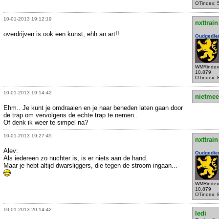
OTindex: 
10-01-2013 19:12:19
nxttrain
overdrijven is ook een kunst, ehh an art!!
Oudgedie
WMRindex
10.879
OTindex: 
10-01-2013 19:14:42
nietmee
Ehm.. Je kunt je omdraaien en je naar beneden laten gaan door
de trap om vervolgens de echte trap te nemen..
Of denk ik weer te simpel na?
10-01-2013 19:27:45
nxttrain
Alev:
Oudgedie
Als iedereen zo nuchter is, is er niets aan de hand.
Maar je hebt altijd dwarsliggers, die tegen de stroom ingaan...
WMRindex
10.879
OTindex: 
10-01-2013 20:14:42
ledi