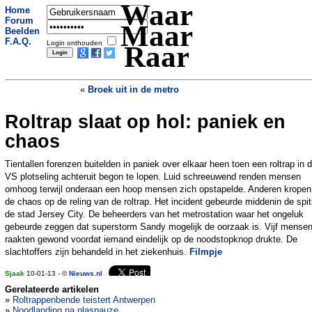
Waar
Home
Forum
Maar
Beelden
F.A.Q.
Login onthouden
Raar
«
Broek uit in de metro
Roltrap slaat op hol: paniek en
Misbruikte leerlinge bij dader geplaatst
»
chaos
Tientallen forenzen buitelden in paniek over elkaar heen toen een roltrap in 
VS plotseling achteruit begon te lopen. Luid schreeuwend renden mensen
omhoog terwijl onderaan een hoop mensen zich opstapelde. Anderen kropen
de chaos op de reling van de roltrap. Het incident gebeurde middenin de spit
de stad Jersey City. De beheerders van het metrostation waar het ongeluk
gebeurde zeggen dat superstorm Sandy mogelijk de oorzaak is. Vijf mense
raakten gewond voordat iemand eindelijk op de noodstopknop drukte. De
slachtoffers zijn behandeld in het ziekenhuis.
Filmpje
Sjaak
10-01-13 - ©
Nieuws.nl
Gerelateerde artikelen
»
Roltrappenbende teistert Antwerpen
»
Noodlanding na plaspauze