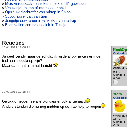
»
Muis veroorzaakt paniek in moskee: 81 gewonden
»
Vrouw rijdt roltrap af met scootmobiel
»
Opnieuw slachtoffer van roltrap in China
»
Scootmobiel valt van trap
»
Jongetje duwt broer in winkelkar van roltrap
»
Bijen vallen aan na ongeluk in Turkije
Reacties
10-01-2013 17:06:23
RockOp
Oudgedie
Ja geef Sandy maar de schuld, ik wilde al opmerken er moet
toch een noodknop zijn?
Maar dat staat al in het bericht
WMRindex
6.377
OTindex:
4.540
S
10-01-2013 17:15:44
stora
Oudgedie
Gelukkig hebben ze alle blondjes er ook af gehaald
Anders stonden die nu nog midden op de trap help te roepen
WMRindex
18.714
OTindex:
2.861