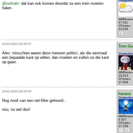
Oudgedie
@nxttrain
: dat kan ook komen doordat ze een trein moeten
halen.
WMRindex
47.811
OTindex:
23.036
S
10-01-2013 20:16:37
Tom-Se
Alev: misschien waren deze mensen politici; als die eenmaal
Oudgedie
een bepaalde kant op willen, dan moeten en zullen ze die kant
op gaan.
WMRindex
19.823
OTindex:
17.809
10-01-2013 20:25:55
heraux
Oudgedie
Nog nooit van een net-filter gehoord..
nou, nu wel dus!
WMRindex
9.537
OTindex:
27.258
T
S