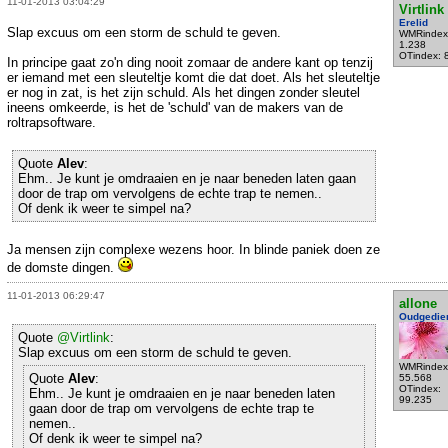
11-01-2013 03:04:29
Virtlink
Erelid
Slap excuus om een storm de schuld te geven.
WMRindex
1.238
OTindex: 
In principe gaat zo'n ding nooit zomaar de andere kant op tenzij
er iemand met een sleuteltje komt die dat doet. Als het sleuteltje
er nog in zat, is het zijn schuld. Als het dingen zonder sleutel
ineens omkeerde, is het de 'schuld' van de makers van de
roltrapsoftware.
Quote
Alev
:
Ehm.. Je kunt je omdraaien en je naar beneden laten gaan
door de trap om vervolgens de echte trap te nemen..
Of denk ik weer te simpel na?
Ja mensen zijn complexe wezens hoor. In blinde paniek doen ze
de domste dingen.
11-01-2013 06:29:47
allone
Oudgedie
Quote
@Virtlink
:
Slap excuus om een storm de schuld te geven.
WMRindex
Quote
Alev
:
55.568
OTindex:
Ehm.. Je kunt je omdraaien en je naar beneden laten
99.235
gaan door de trap om vervolgens de echte trap te
nemen..
Of denk ik weer te simpel na?