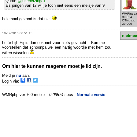
Quote
@jurjenelzinga1
:
als jongen van 17 wil je toch niet eens een meisje van 9
WMRindex
90.824
helemaal gezond is dat niet
OTindex:
39.090
10-02-2013 00:51:15
nietmee
botte bijl: Hij is dan ook niet voor niets gevlucht... Kan me
voorstellen dat schoonpa wel een hartig woordje met hem zou
willen wisselen
Om hier te kunnen reageren moet je lid zijn.
Meld je
nu
aan.
Login via:
WMRphp ver. 6.0 mobiel -
0.08574
secs -
Normale versie