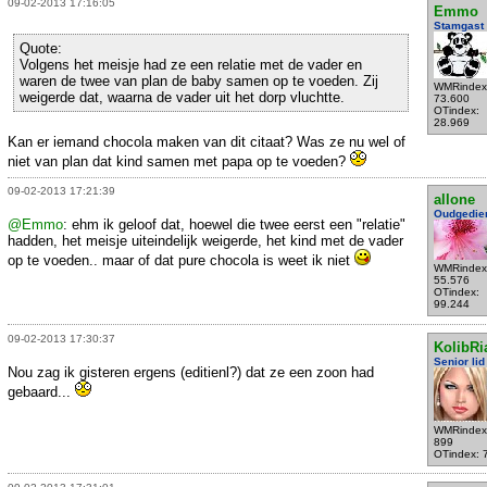
09-02-2013 17:16:05
Emmo
Stamgast
Quote:
Volgens het meisje had ze een relatie met de vader en
waren de twee van plan de baby samen op te voeden. Zij
WMRindex
weigerde dat, waarna de vader uit het dorp vluchtte.
73.600
OTindex:
28.969
Kan er iemand chocola maken van dit citaat? Was ze nu wel of
niet van plan dat kind samen met papa op te voeden?
09-02-2013 17:21:39
allone
Oudgedie
@Emmo
: ehm ik geloof dat, hoewel die twee eerst een "relatie"
hadden, het meisje uiteindelijk weigerde, het kind met de vader
op te voeden.. maar of dat pure chocola is weet ik niet
WMRindex
55.576
OTindex:
99.244
09-02-2013 17:30:37
KolibRi
Senior lid
Nou zag ik gisteren ergens (editienl?) dat ze een zoon had
gebaard...
WMRindex
899
OTindex: 