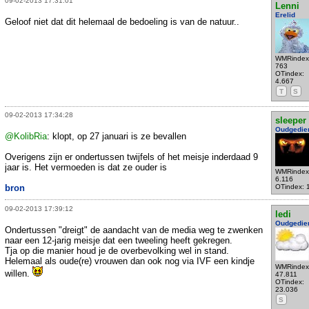
09-02-2013 17:31:01
Lenni
Erelid
Geloof niet dat dit helemaal de bedoeling is van de natuur..
WMRindex
763
OTindex:
4.667
T
S
09-02-2013 17:34:28
sleeper
Oudgedie
@KolibRia
: klopt, op 27 januari is ze bevallen
Overigens zijn er ondertussen twijfels of het meisje inderdaad 9
jaar is. Het vermoeden is dat ze ouder is
WMRindex
6.116
bron
OTindex: 
09-02-2013 17:39:12
ledi
Oudgedie
Ondertussen "dreigt" de aandacht van de media weg te zwenken
naar een 12-jarig meisje dat een tweeling heeft gekregen.
Tja op die manier houd je de overbevolking wel in stand.
Helemaal als oude(re) vrouwen dan ook nog via IVF een kindje
WMRindex
willen.
47.811
OTindex:
23.036
S