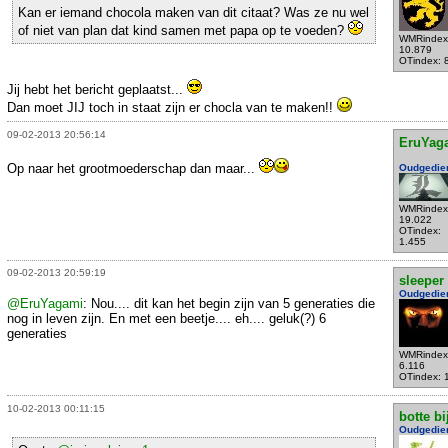
Kan er iemand chocola maken van dit citaat? Was ze nu wel
of niet van plan dat kind samen met papa op te voeden?
WMRindex
10.879
OTindex: 
Jij hebt het bericht geplaatst...
Dan moet JIJ toch in staat zijn er chocla van te maken!!
09-02-2013 20:56:14
EruYag
Op naar het grootmoederschap dan maar...
Oudgedie
WMRindex
19.022
OTindex:
1.455
09-02-2013 20:59:19
sleeper
Oudgedie
@EruYagami
: Nou.... dit kan het begin zijn van 5 generaties die
nog in leven zijn. En met een beetje.... eh.... geluk(?) 6
generaties
WMRindex
6.116
OTindex: 
10-02-2013 00:11:15
botte bi
Oudgedie