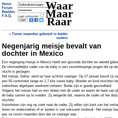
Waar
Home
Forum
Maar
Beelden
F.A.Q.
Login onthouden
Raar
«
Tiener maanden geboeid in kelder
ouders
Negenjarig meisje bevalt van
Lady Gaga eist mannequin met roze
schaamhaar
»
dochter in Mexico
Een negenjarig meisje in Mexico heeft een gezonde dochter ter wereld gebra
De vermoedelijke vader van de baby is een zeventienjarige jongen die op de
vlucht is geslagen.
Het meisje, Dafne, werd op haar achtste zwanger. Op 27 januari beviel zij v
een 50 centimeter lange en 2,7 kilo zware baby. Moeder en kind mochten he
ziekenhuis afgelopen weekend verlaten. Beide zijn in goede gezondheid.
Volgens het meisje had ze een relatie met de vader en waren de twee van p
de baby samen op te voeden. Zij weigerde dat, waarna de vader uit het dorp
vluchtte.
Autoriteiten zijn nog op zoek naar de vader. Zij willen zijn kant van het verha
horen en onderzoeken of er sprake is van seksueel misbruik. Het meisje ha
pas na zeven maanden door dat ze zwanger was.