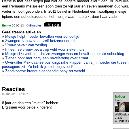
Dafne is met haar negen jaar niet de jongste moeder aller tijden. In 1939 kr
een Peruaans meisje een zoon toen ze vijf jaar en zeven maanden oud was
vader is nooit gevonden. In 2011 beviel in Nederland een twaalfjarig meisje
tijdens een schoolexcursie. Het meisje was misbruikt door haar vader.
Emmo
09-02-13 - ©
Elsevier
Gerelateerde artikelen
»
Meisje helpt moeder bevallen voor schooltijd
»
Zwangere vrouw voert zelf keizersnede uit
»
Vrouw bevalt van zesling
»
Inheemse vrouw bevalt op veld voor ziekenhuis
»
Meisje (15) wist niet dat ze zwanger was en bevalt op eerste schooldag
»
Tiener loopt met baby aan navelstreng over straat
»
Overvaller Mexicaanse bus krijgt rake klappen van zijn moeder die tussen
passagiers zit: Zo heb ik je niet opgevoed!
»
Zandvoortse brengt eigenhandig baby ter wereld
Reacties
09-02-2013 17:13:19
balou
Erelid
8 jaar en dan een "relatie" hebben......
Erg sneu voor beide kinderen!
WMRindex
2.233
OTindex: 