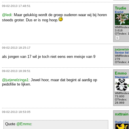
09-02-2013 17:48:51
Trudie
Erelid
@ledi
: Maar gelukkig wordt de groep ouderen waar wij bij horen
steeds groter. Dus er is nog hoop.
WMRindex
3.616
OTindex: 
S
09-02-2013 18:25:17
jurjenelz
Senior lid
WMRindex
als jongen van 17 wil je toch niet eens een meisje van 9
279
OTindex: 
09-02-2013 18:39:51
Emmo
Stamgast
@jurjenelzinga1
: Jewel hoor, maar dat begint al aardig op
pedofilie te lijken.
WMRindex
73.600
OTindex:
28.969
09-02-2013 18:53:05
nxttrain
Oudgedie
Quote
@Emmo
: