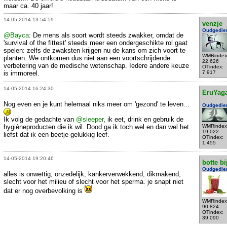
maar ca. 40 jaar!
14-05-2014 13:54:59
venzje
Oudgedie
@Bayca
: De mens als soort wordt steeds zwakker, omdat de
'survival of the fittest' steeds meer een ondergeschikte rol gaat
spelen: zelfs de zwaksten krijgen nu de kans om zich voort te
WMRindex
planten. We ontkomen dus niet aan een voortschrijdende
22.626
verbetering van de medische wetenschap. Iedere andere keuze
OTindex:
is immoreel.
7.917
14-05-2014 16:24:30
EruYag
Nog even en je kunt helemaal niks meer om 'gezond' te leven...
Oudgedie
Ik volg de gedachte van
@sleeper
, ik eet, drink en gebruik de
hygièneproducten die ik wil. Dood ga ik toch wel en dan wel het
WMRindex
19.022
liefst dat ik een beetje gelukkig leef.
OTindex:
1.455
14-05-2014 19:20:46
botte bi
Oudgedie
alles is onwettig, onzedelijk, kankerverwekkend, dikmakend,
slecht voor het milieu of slecht voor het sperma. je snapt niet
dat er nog overbevolking is
WMRindex
90.824
OTindex:
39.090