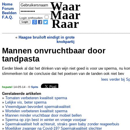
Waar
Home
Forum
Maar
Beelden
F.A.Q.
Login onthouden
Raar
«
Haagse bruiloft eindigt in grote
knokpartij
Mannen onvruchtbaar door
Binnenkort langste spoorlijn tussen
China en Amerika?
»
tandpasta
Eerder bleek al dat het drinken van wijn niet goed is voor uw sperma, nu k
slimmeriken tot de conclusie dat het poetsen van de tanden ook niet bev
lees verder bij Sp
hspatel
14-05-14 - ©
Spits
Gerelateerde artikelen
»
Tomaten verbeteren kwaliteit sperma
»
Lelijke vis, beter sperma
»
Vreemdgaan bevordert spermakwaliteit
»
Wortelen verbeteren kwaliteit sperma
»
Mannen minder vruchtbaar door mobiel bellen
»
Sperma op zijn best in winter en vroege voorjaar
»
Spermakwaliteit holt achteruit, straks geen baby zonder reageerbuis
»
Moeilijker zwanger na Covid-19? Spermakwaliteit slechter