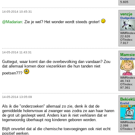
5.605
14-05-2014 10:45:31
venzje
Oudgedie
@Madarian
: Zie je wel? Het wonder wordt steeds groter!
WMRindex
22.626
OTindex:
7.917
14-05-2014 11:43:31
Mamsie
Oudgedie
Guttegut, waar komt dan die overbevolking dan vandaan? Zou
dat allemaal komen door viezerikken die hun tanden niet
poetsen???
WMRindex
46.743
OTindex:
97.361
14-05-2014 13:05:09
Bekiek
Erelid
Als ik die "onderzoeken" allemaal zo zie, denk ik dat de
gemiddelde holenvrouw al zwanger was zodra ze aan haar haren
de grot uit gesleept werd. Anders kan ik niet verklaren dat er
tegenwoordig überhaupt nog kinderen geboren worden.
WMRindex
2.098
Blijft onverlet dat al die chemische toevoegingen ook niet echt
OTindex: 
positief werken.