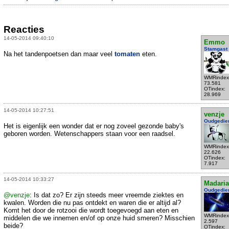
Reacties
14-05-2014 09:40:10
Emmo
Stamgast
Na het tandenpoetsen dan maar veel
tomaten
eten.
WMRindex
73.581
OTindex:
28.969
14-05-2014 10:27:51
venzje
Oudgedie
Het is eigenlijk een wonder dat er nog zoveel gezonde baby's
geboren worden. Wetenschappers staan voor een raadsel.
WMRindex
22.626
OTindex:
7.917
14-05-2014 10:33:27
Madari
Oudgedie
@venzje
: Is dat zo? Er zijn steeds meer vreemde ziektes en
kwalen. Worden die nu pas ontdekt en waren die er altijd al?
Komt het door de rotzooi die wordt toegevoegd aan eten en
WMRindex
middelen die we innemen en/of op onze huid smeren? Misschien
2.597
beide?
OTindex: