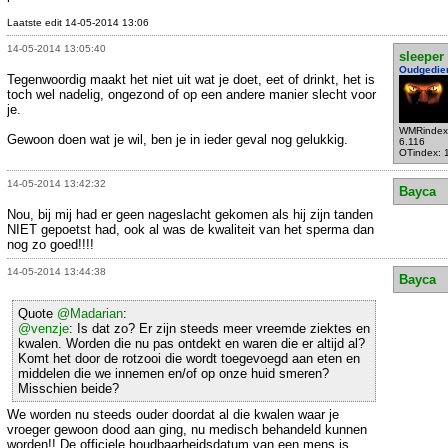
Laatste edit 14-05-2014 13:06
14-05-2014 13:05:40
sleeper
Oudgedie
Tegenwoordig maakt het niet uit wat je doet, eet of drinkt, het is
toch wel nadelig, ongezond of op een andere manier slecht voor
je.
WMRindex
Gewoon doen wat je wil, ben je in ieder geval nog gelukkig.
6.116
OTindex: 
14-05-2014 13:42:32
Bayca
Nou, bij mij had er geen nageslacht gekomen als hij zijn tanden
NIET gepoetst had, ook al was de kwaliteit van het sperma dan
nog zo goed!!!!
14-05-2014 13:44:38
Bayca
Quote
@Madarian
:
@venzje
: Is dat zo? Er zijn steeds meer vreemde ziektes en
kwalen. Worden die nu pas ontdekt en waren die er altijd al?
Komt het door de rotzooi die wordt toegevoegd aan eten en
middelen die we innemen en/of op onze huid smeren?
Misschien beide?
We worden nu steeds ouder doordat al die kwalen waar je
vroeger gewoon dood aan ging, nu medisch behandeld kunnen
worden!! De officiele houdbaarheidsdatum van een mens is