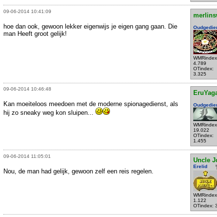
09-06-2014 10:41:09
merlins
hoe dan ook, gewoon lekker eigenwijs je eigen gang gaan. Die
Oudgedie
man Heeft groot gelijk!
WMRindex
4.789
OTindex:
3.325
09-06-2014 10:46:48
EruYag
Kan moeiteloos meedoen met de moderne spionagedienst, als
Oudgedie
hij zo sneaky weg kon sluipen...
WMRindex
19.022
OTindex:
1.455
09-06-2014 11:05:01
Uncle J
Erelid
Nou, de man had gelijk, gewoon zelf een reis regelen.
WMRindex
1.122
OTindex: 