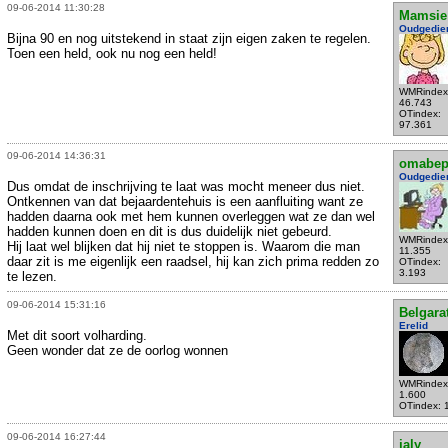
09-06-2014 11:30:28
Mamsie
Oudgedie
Bijna 90 en nog uitstekend in staat zijn eigen zaken te regelen.
Toen een held, ook nu nog een held!
WMRindex
46.743
OTindex:
97.361
09-06-2014 14:36:31
omabe
Oudgedie
Dus omdat de inschrijving te laat was mocht meneer dus niet.
Ontkennen van dat bejaardentehuis is een aanfluiting want ze
hadden daarna ook met hem kunnen overleggen wat ze dan wel
hadden kunnen doen en dit is dus duidelijk niet gebeurd.
WMRindex
Hij laat wel blijken dat hij niet te stoppen is. Waarom die man
11.355
daar zit is me eigenlijk een raadsel, hij kan zich prima redden zo
OTindex:
3.193
te lezen.
09-06-2014 15:31:16
Belgara
Erelid
Met dit soort volharding.
Geen wonder dat ze de oorlog wonnen
WMRindex
1.600
OTindex: 
09-06-2014 16:27:44
jaly