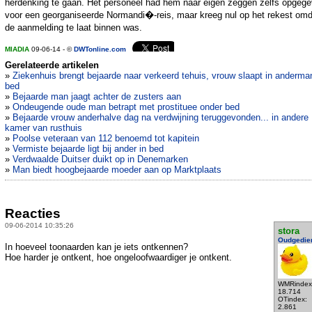
herdenking te gaan. Het personeel had hem naar eigen zeggen zelfs opgeg
voor een georganiseerde Normandi�-reis, maar kreeg nul op het rekest omd
de aanmelding te laat binnen was.
MIADIA
09-06-14 - ©
DWTonline.com
Gerelateerde artikelen
»
Ziekenhuis brengt bejaarde naar verkeerd tehuis, vrouw slaapt in anderma
bed
»
Bejaarde man jaagt achter de zusters aan
»
Ondeugende oude man betrapt met prostituee onder bed
»
Bejaarde vrouw anderhalve dag na verdwijning teruggevonden... in andere
kamer van rusthuis
»
Poolse veteraan van 112 benoemd tot kapitein
»
Vermiste bejaarde ligt bij ander in bed
»
Verdwaalde Duitser duikt op in Denemarken
»
Man biedt hoogbejaarde moeder aan op Marktplaats
Reacties
09-06-2014 10:35:26
stora
Oudgedie
In hoeveel toonaarden kan je iets ontkennen?
Hoe harder je ontkent, hoe ongeloofwaardiger je ontkent.
WMRindex
18.714
OTindex:
2.861