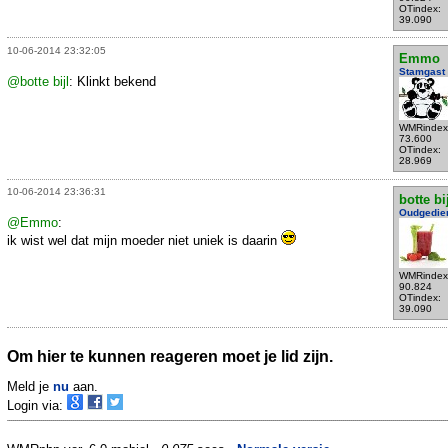
OTindex:
39.090
10-06-2014 23:32:05
Emmo
Stamgast
@botte bijl
: Klinkt bekend
WMRindex
73.600
OTindex:
28.969
10-06-2014 23:36:31
botte bi
Oudgedie
@Emmo
:
ik wist wel dat mijn moeder niet uniek is daarin
WMRindex
90.824
OTindex:
39.090
Om hier te kunnen reageren moet je lid zijn.
Meld je
nu
aan.
Login via: