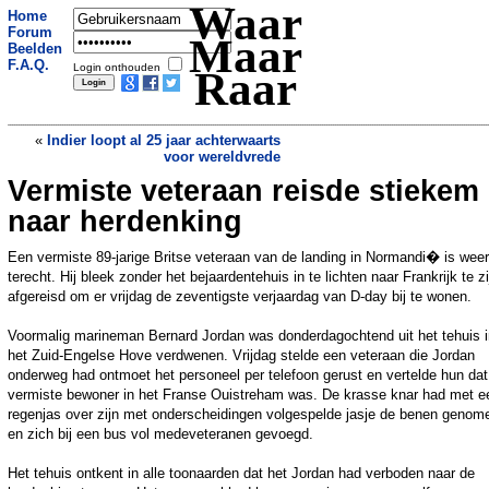
Waar
Home
Forum
Maar
Beelden
F.A.Q.
Login onthouden
Raar
«
Indier loopt al 25 jaar achterwaarts
voor wereldvrede
Vermiste veteraan reisde stiekem
Utrecht verlost van poepende
obesitaseenden
»
naar herdenking
Een vermiste 89-jarige Britse veteraan van de landing in Normandi� is weer
terecht. Hij bleek zonder het bejaardentehuis in te lichten naar Frankrijk te zi
afgereisd om er vrijdag de zeventigste verjaardag van D-day bij te wonen.
Voormalig marineman Bernard Jordan was donderdagochtend uit het tehuis i
het Zuid-Engelse Hove verdwenen. Vrijdag stelde een veteraan die Jordan
onderweg had ontmoet het personeel per telefoon gerust en vertelde hun dat
vermiste bewoner in het Franse Ouistreham was. De krasse knar had met e
regenjas over zijn met onderscheidingen volgespelde jasje de benen genom
en zich bij een bus vol medeveteranen gevoegd.
Het tehuis ontkent in alle toonaarden dat het Jordan had verboden naar de