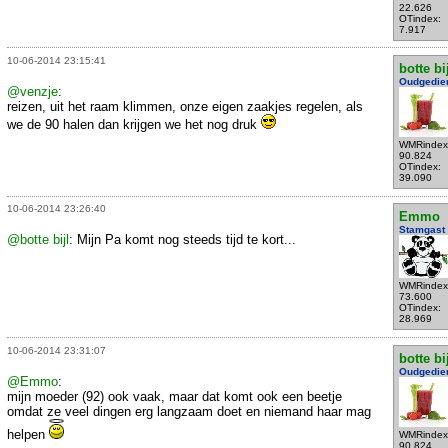
22.626
OTindex:
7.917
10-06-2014 23:15:41
botte bi
Oudgedie
@venzje
:
reizen, uit het raam klimmen, onze eigen zaakjes regelen, als
we de 90 halen dan krijgen we het nog druk
WMRindex
90.824
OTindex:
39.090
10-06-2014 23:26:40
Emmo
Stamgast
@botte bijl
: Mijn Pa komt nog steeds tijd te kort...
WMRindex
73.600
OTindex:
28.969
10-06-2014 23:31:07
botte bi
Oudgedie
@Emmo
:
mijn moeder (92) ook vaak, maar dat komt ook een beetje
omdat ze veel dingen erg langzaam doet en niemand haar mag
helpen
WMRindex
90.824