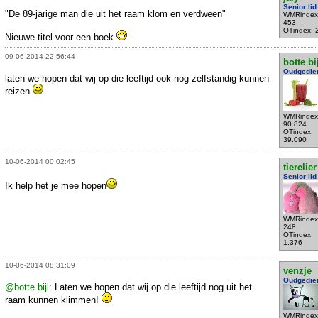
Senior lid
"De 89-jarige man die uit het raam klom en verdween"
WMRindex
453
OTindex: 
Nieuwe titel voor een boek
09-06-2014 22:56:44
botte bi
Oudgedie
laten we hopen dat wij op die leeftijd ook nog zelfstandig kunnen
reizen
WMRindex
90.824
OTindex:
39.090
10-06-2014 00:02:45
tierelier
Senior lid
Ik help het je mee hopen
WMRindex
248
OTindex:
1.376
10-06-2014 08:31:09
venzje
Oudgedie
@botte bijl
: Laten we hopen dat wij op die leeftijd nog uit het
raam kunnen klimmen!
WMRindex