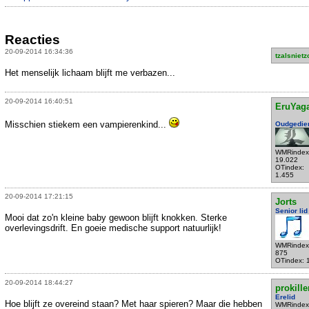
Reacties
20-09-2014 16:34:36
tzalsnietz
Het menselijk lichaam blijft me verbazen...
20-09-2014 16:40:51
EruYag
Misschien stiekem een vampierenkind...
Oudgedie
WMRindex
19.022
OTindex:
1.455
20-09-2014 17:21:15
Jorts
Senior lid
Mooi dat zo'n kleine baby gewoon blijft knokken. Sterke
overlevingsdrift. En goeie medische support natuurlijk!
WMRindex
875
OTindex: 
20-09-2014 18:44:27
prokille
Erelid
Hoe blijft ze overeind staan? Met haar spieren? Maar die hebben
WMRindex