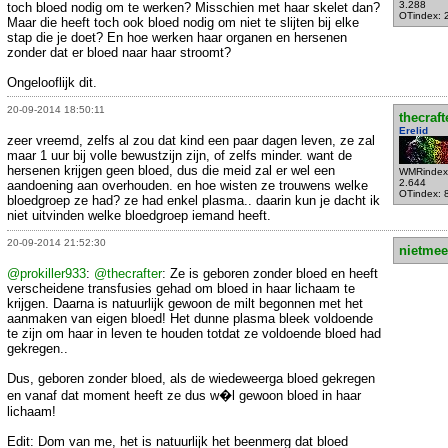
3.288
toch bloed nodig om te werken? Misschien met haar skelet dan?
OTindex: 
Maar die heeft toch ook bloed nodig om niet te slijten bij elke
stap die je doet? En hoe werken haar organen en hersenen
zonder dat er bloed naar haar stroomt?
Ongelooflijk dit.
20-09-2014 18:50:11
thecraft
Erelid
zeer vreemd, zelfs al zou dat kind een paar dagen leven, ze zal
maar 1 uur bij volle bewustzijn zijn, of zelfs minder. want de
hersenen krijgen geen bloed, dus die meid zal er wel een
WMRindex
2.644
aandoening aan overhouden. en hoe wisten ze trouwens welke
OTindex: 
bloedgroep ze had? ze had enkel plasma.. daarin kun je dacht ik
niet uitvinden welke bloedgroep iemand heeft.
20-09-2014 21:52:30
nietmee
@prokiller933
:
@thecrafter
: Ze is geboren zonder bloed en heeft
verscheidene transfusies gehad om bloed in haar lichaam te
krijgen. Daarna is natuurlijk gewoon de milt begonnen met het
aanmaken van eigen bloed! Het dunne plasma bleek voldoende
te zijn om haar in leven te houden totdat ze voldoende bloed had
gekregen..
Dus, geboren zonder bloed, als de wiedeweerga bloed gekregen
en vanaf dat moment heeft ze dus w�l gewoon bloed in haar
lichaam!
Edit: Dom van me, het is natuurlijk het beenmerg dat bloed