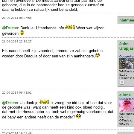
kunnen overleven? De rhesusaanval ontstaat pas rond de
geboorte, dus in de baarmoeder had ze genoeg zuurstof en
daarna hebben ze natuurlijk snel behandeld.
21-09-2014 08:37:56
nietmee
@Delenn
: Dank je! Uitstekende info
Weer wat wijzer
geworden
21-09-2014 22:39:27
John
Grapjas
Elk nadeel heeft zijn voordeel, immers ze zal niet gebeten
worden door Dracula of door een van zijn aanhangers.
Oudgedie
WMRindex
5.179
OTindex: 
S
22-09-2014 06:43:01
allone
Oudgedie
@Delenn
: ah dank je
ik vroeg me idd ook af hoe dat voor
de geboorte was, want dan heeft een kind ook bloed nodig..
dat met die rhesusfactor zal toch wel regelmatig voorkomen, dat
WMRindex
de baby een andere heeft dan de moeder?
55.585
OTindex:
99.249
23-09-2014 19:01:49