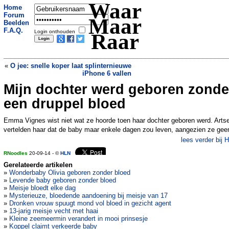
Waar
Home
Forum
Maar
Beelden
F.A.Q.
Login onthouden
Raar
«
O jee: snelle koper laat splinternieuwe
iPhone 6 vallen
Mijn dochter werd geboren zonde
Wereldrecord Noorse weervrouw
»
een druppel bloed
Emma Vignes wist niet wat ze hoorde toen haar dochter geboren werd. Arts
vertelden haar dat de baby maar enkele dagen zou leven, aangezien ze gee
lees verder bij 
RNoodles
20-09-14 - ©
HLN
Gerelateerde artikelen
»
Wonderbaby Olivia geboren zonder bloed
»
Levende baby geboren zonder bloed
»
Meisje bloedt elke dag
»
Mysterieuze, bloedende aandoening bij meisje van 17
»
Dronken vrouw spuugt mond vol bloed in gezicht agent
»
13-jarig meisje vecht met haai
»
Kleine zeemeermin verandert in mooi prinsesje
»
Koppel claimt verkeerde baby