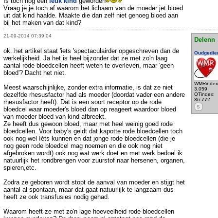
Is toch nog een
leuk kind
geworden
Vraag je je toch af waarom het lichaam van de moeder jet bloed
uit dat kind haalde. Maakte die dan zelf niet genoeg bloed aan
bij het maken van dat kind?
21-09-2014 07:39:04
Delenn
ok..het artikel staat 'iets 'spectaculairder opgeschreven dan de
Oudgedie
werkelijkheid. Ja het is heel bijzonder dat ze met zo'n laag
aantal rode bloedcellen heeft weten te overleven, maar 'geen
bloed'? Dacht het niet.
WMRindex
Meest waarschijnlijke, zonder extra informatie, is dat ze niet
3.059
dezelfde rhesusfactor had als moeder (doordat vader een andere
OTindex:
36.772
rhesusfactor heeft). Dat is een soort receptor op de rode
S
bloedcel waar moeder's bloed dan op reageert waardoor bloed
van moeder bloed van kind afbreekt.
Ze heeft dus gewoon bloed, maar met heel weinig goed rode
bloedcellen. Voor baby's geldt dat kapotte rode bloedcellen toch
ook nog wel íéts kunnen en dat jonge rode bloedcellen (die je
nog geen rode bloedcel mag noemen en die ook nog niet
afgebroken wordt) ook nog wat werk doet en met werk bedoel ik
natuurlijk het rondbrengen voor zuurstof naar hersenen, organen,
spieren,etc.
Zodra ze geboren wordt stopt de aanval van moeder en stijgt het
aantal al spontaan, maar dat gaat natuurlijk te langzaam dus
heeft ze ook transfusies nodig gehad.
Waarom heeft ze met zo'n lage hoeveelheid rode bloedcellen