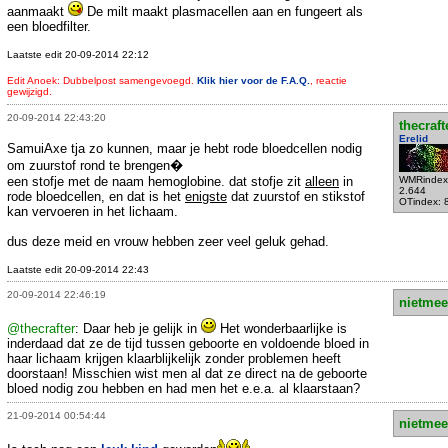
aanmaakt
De milt maakt plasmacellen aan en fungeert als
een bloedfilter.
Laatste edit 20-09-2014 22:12
Edit Anoek: Dubbelpost samengevoegd.
Klik hier voor de F.A.Q.
, reactie
gewijzigd.
20-09-2014 22:43:20
thecraft
Erelid
SamuiAxe tja zo kunnen, maar je hebt rode bloedcellen nodig
om zuurstof rond te brengen�
een stofje met de naam hemoglobine. dat stofje zit
alleen
in
WMRindex
2.644
rode bloedcellen, en dat is het
enigste
dat zuurstof en stikstof
OTindex: 
kan vervoeren in het lichaam.
dus deze meid en vrouw hebben zeer veel geluk gehad.
Laatste edit 20-09-2014 22:43
20-09-2014 22:46:19
nietmee
@thecrafter
: Daar heb je gelijk in
Het wonderbaarlijke is
inderdaad dat ze de tijd tussen geboorte en voldoende bloed in
haar lichaam krijgen klaarblijkelijk zonder problemen heeft
doorstaan! Misschien wist men al dat ze direct na de geboorte
bloed nodig zou hebben en had men het e.e.a. al klaarstaan?
21-09-2014 00:54:44
nietmee