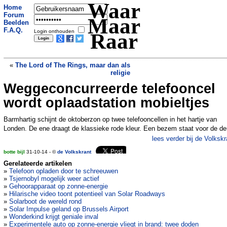
Waar
Home
Forum
Maar
Beelden
F.A.Q.
Login onthouden
Raar
«
The Lord of The Rings, maar dan als
religie
Weggeconcurreerde telefooncel
Liftster biedt seks in ruil voor rondreis
»
wordt oplaadstation mobieltjes
Barmhartig schijnt de oktoberzon op twee telefooncellen in het hartje van
Londen. De ene draagt de klassieke rode kleur. Een bezem staat voor de de
lees verder bij de Volkskr
botte bijl
31-10-14 - ©
de Volkskrant
Gerelateerde artikelen
»
Telefoon opladen door te schreeuwen
»
Tsjernobyl mogelijk weer actief
»
Gehoorapparaat op zonne-energie
»
Hilarische video toont potentieel van Solar Roadways
»
Solarboot de wereld rond
»
Solar Impulse geland op Brussels Airport
»
Wonderkind krijgt geniale inval
»
Experimentele auto op zonne-energie vliegt in brand: twee doden