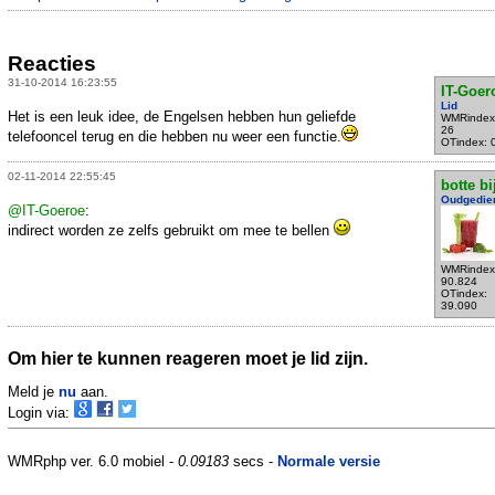
Reacties
31-10-2014 16:23:55
IT-Goer
Lid
Het is een leuk idee, de Engelsen hebben hun geliefde
WMRindex
26
telefooncel terug en die hebben nu weer een functie.
OTindex: 
02-11-2014 22:55:45
botte bi
Oudgedie
@IT-Goeroe
:
indirect worden ze zelfs gebruikt om mee te bellen
WMRindex
90.824
OTindex:
39.090
Om hier te kunnen reageren moet je lid zijn.
Meld je
nu
aan.
Login via:
WMRphp ver. 6.0 mobiel -
0.09183
secs -
Normale versie