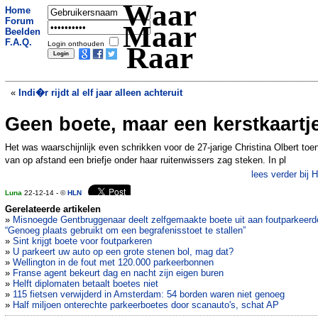
Waar
Home
Forum
Maar
Beelden
F.A.Q.
Login onthouden
Raar
«
Indi�r rijdt al elf jaar alleen achteruit
Geen boete, maar een kerstkaartj
Discotheek weigert dikke vrouwen
»
Het was waarschijnlijk even schrikken voor de 27-jarige Christina Olbert toe
van op afstand een briefje onder haar ruitenwissers zag steken. In pl
lees verder bij 
Luna
22-12-14 - ©
HLN
Gerelateerde artikelen
»
Misnoegde Gentbruggenaar deelt zelfgemaakte boete uit aan foutparkeerd
“Genoeg plaats gebruikt om een begrafenisstoet te stallen”
»
Sint krijgt boete voor foutparkeren
»
U parkeert uw auto op een grote stenen bol, mag dat?
»
Wellington in de fout met 120.000 parkeerbonnen
»
Franse agent bekeurt dag en nacht zijn eigen buren
»
Helft diplomaten betaalt boetes niet
»
115 fietsen verwijderd in Amsterdam: 54 borden waren niet genoeg
»
Half miljoen onterechte parkeerboetes door scanauto's, schat AP