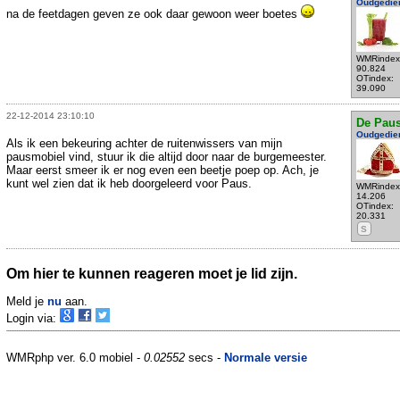
Oudgedie
na de feetdagen geven ze ook daar gewoon weer boetes
WMRindex
90.824
OTindex:
39.090
22-12-2014 23:10:10
De Pau
Oudgedie
Als ik een bekeuring achter de ruitenwissers van mijn
pausmobiel vind, stuur ik die altijd door naar de burgemeester.
Maar eerst smeer ik er nog even een beetje poep op. Ach, je
kunt wel zien dat ik heb doorgeleerd voor Paus.
WMRindex
14.206
OTindex:
20.331
S
Om hier te kunnen reageren moet je lid zijn.
Meld je
nu
aan.
Login via:
WMRphp ver. 6.0 mobiel -
0.02552
secs -
Normale versie