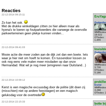
Reacties
22-12-2014 09:15:11
EruYag
Zo kan het ook.
Oudgedie
Met de drukke winkeldagen zitten ze hier alleen maar als
hyena's te loeren op foutparkeerders die vanwege de overvolle
WMRindex
parkeerterreinen geen plekje kunnen vinden...
19.022
OTindex:
1.455
22-12-2014 09:41:03
Invisibl
Oudgedie
Mooie actie die meer zoden aan de dijk zet dan een boete. Iets
waar je hier niet om hoeft te komen. En tussendoor lossen ze
ook nog eens vele malen meer misdaden op dan onze
Hermandad. Wat wil je nog meer (emigreren naar Duitsland...)
WMRindex
3.730
OTindex:
5.186
22-12-2014 10:09:12
prokille
Erelid
Kerst is een magische excuusdag door de politie (dit doen zij
WMRindex
3.288
(misschien) niet op andere feestdagen) en een magisch
OTindex: 
geluksdag voor de overtreder
22-12-2014 22:15:33
botte bi