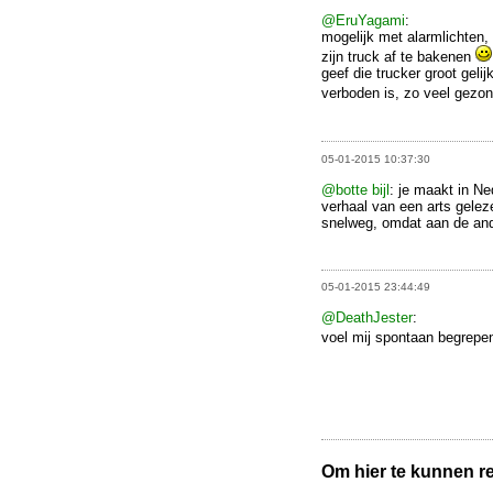
@EruYagami
:
mogelijk met alarmlichten,
zijn truck af te bakenen
geef die trucker groot gelij
verboden is, zo veel gezo
05-01-2015 10:37:30
@botte bijl
: je maakt in N
verhaal van een arts gelez
snelweg, omdat aan de and
05-01-2015 23:44:49
@DeathJester
:
voel mij spontaan begrepe
Om hier te kunnen rea