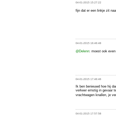
04-01-2015 15:27:22
fijn dat er een linkje zit 
04-01-2015 16:46:48
@Delenn
: moest ook even
04-01-2015 17:46:46
Ik ben benieuwd hoe hij da
verkeer ernstig in gevaar t
vrachtwagen knallen, je ve
04-01-2015 17:57:58