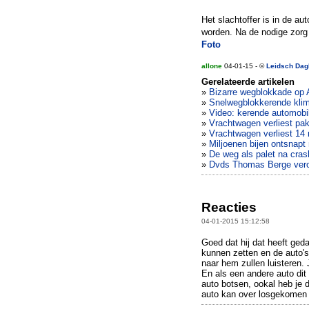
Het slachtoffer is in de au
worden. Na de nodige zorg 
Foto
allone
04-01-15 - ©
Leidsch Dag
Gerelateerde artikelen
»
Bizarre wegblokkade op A1
»
Snelwegblokkerende kli
»
Video: kerende automobi
»
Vrachtwagen verliest pa
»
Vrachtwagen verliest 14 
»
Miljoenen bijen ontsnapt
»
De weg als palet na cras
»
Dvds Thomas Berge vero
Reacties
04-01-2015 15:12:58
Goed dat hij dat heeft ged
kunnen zetten en de auto's
naar hem zullen luisteren. 
En als een andere auto dit 
auto botsen, ookal heb je d
auto kan over losgekomen m