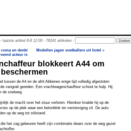
- laatste artikel
8-8 12:00
-
78241
artikelen -
t coma en denkt
Modellen jagen voetballers uit hotel
»
eroemd acteur is
nchaffeur blokkeert A44 om
 beschermen
 tussen de A4 en de afrit Abbenes enige tijd volledig afgesloten
de vangrail gereden. Een vrachtwagenchauffeur schoot te hulp. Hij
r de snelweg.
jnlijk de macht over het stuur verloren. Hierdoor knalde hij op de
ecies op de plek waar een betonblok ter versteviging zit. De auto
en op de weg tot stilstand.
die het zag gebeuren heeft zijn combinatie dwars over de weg gezet
chtoffer.