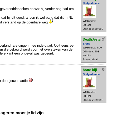
Oudgediende
 gevarendriehoeken en wat hij verder nog had om
k dat hij dit deed, al ben ik wel bang dat dit in NL
WMRindex:
nd verstand op de openbare weg
90.824
OTindex: 39.090
DeathJester
Erelid
ederland rare dingen mee inderdaad. Ooit eens een
WMRindex: 890
en die bekeurd werd voor het oversteken van de
OTindex: 403
ere kant een ongeval was gebeurd.
Wnplts:
Roosendaal
botte bijl
Oudgediende
n door jouw reactie
WMRindex:
90.824
OTindex: 39.090
geren moet je lid zijn.