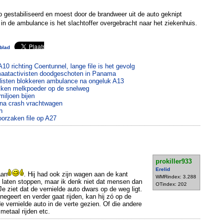
to gestabiliseerd en moest door de brandweer uit de auto geknipt
in de ambulance is het slachtoffer overgebracht naar het ziekenhuis.
blad
0 richting Coentunnel, lange file is het gevolg
maatactivisten doodgeschoten in Panama
listen blokkeren ambulance na ongeluk A13
kken melkpoeder op de snelweg
miljoen bijen
 na crash vrachtwagen
h
orzaken file op A27
prokiller933
Erelid
aan
. Hij had ook zijn wagen aan de kant
WMRindex: 3.288
 laten stoppen, maar ik denk niet dat mensen dan
OTindex: 202
Je ziet dat de vernielde auto dwars op de weg ligt.
negeert en verder gaat rijden, kan hij zó op de
e vernielde auto in de verte gezien. Of die andere
etaal rijden etc.