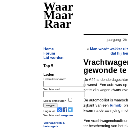
Waar
Maar
Raar
jaargang
-25
Home
«
Man wordt wakker ui
Forum
dat hij b
Lid worden
Vrachtwage
Top 5
gewonde te
Leden
Gebruikersnaam:
De A44 is donderdagochtend
geweest. Een auto was op 
Wachtwoord:
zette zijn wagen dwars ove
De automobilist is waarschi
Login onthouden
zijkant van een
Rimob
, pr
kwam na de aanrijding midd
Login via:
Wachtwoord
vergeten
.
Een vrachtwagenchauffeur 
Voorwaarden &
ter bescherming van het sla
huisregels