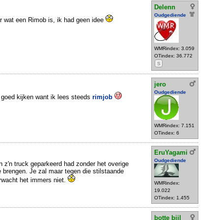
Delenn
Oudgediende
naar wat een Rimob is, ik had geen idee
WMRindex: 3.059
OTindex: 36.772
S
jero
Oudgediende
 goed kijken want ik lees steeds
rimjob
WMRindex: 7.151
OTindex: 6
EruYagami
Oudgediende
n z'n truck geparkeerd had zonder het overige
e brengen. Je zal maar tegen die stilstaande
rwacht het immers niet.
WMRindex:
19.022
OTindex: 1.455
botte bijl