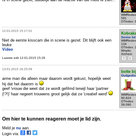
WMRindex
591
OTindex: 
12-01-2015 15:17:01
Kobrak
Senior lid
Niet de eerste kisscam die in scene is gezet. Dit blijft ook een
WMRindex
134
leuke
OTindex: 
Video
Wnplts:
Arnhem
Laatste edit 12-01-2015 15:26
T
S
13-01-2015 16:25:09
botte bi
Oudgedie
arme man die alleen maar daarom wordt gekust, hopelijk weet
hij dat het daarom is
geef 'vrouw die weet dat ze wordt gefilmd terwijl haar 'partner
(!?!)' haar negeert trouwens groot gelijk dat ze 'creatief werd'
WMRindex
90.824
OTindex:
39.090
Om hier te kunnen reageren moet je lid zijn.
Meld je
nu
aan.
Login via: