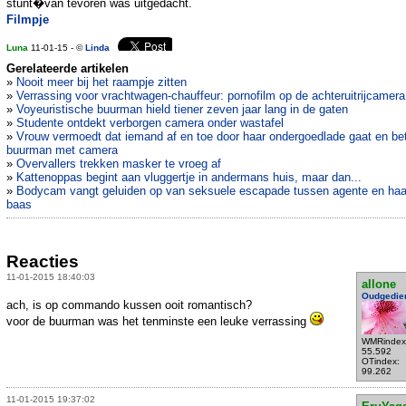
stunt�van tevoren was uitgedacht.
Filmpje
Luna
11-01-15 - ©
Linda
Gerelateerde artikelen
»
Nooit meer bij het raampje zitten
»
Verrassing voor vrachtwagen-chauffeur: pornofilm op de achteruitrijcamera
»
Voyeuristische buurman hield tiener zeven jaar lang in de gaten
»
Studente ontdekt verborgen camera onder wastafel
»
Vrouw vermoedt dat iemand af en toe door haar ondergoedlade gaat en bet
buurman met camera
»
Overvallers trekken masker te vroeg af
»
Kattenoppas begint aan vluggertje in andermans huis, maar dan...
»
Bodycam vangt geluiden op van seksuele escapade tussen agente en haa
baas
Reacties
11-01-2015 18:40:03
allone
Oudgedie
ach, is op commando kussen ooit romantisch?
voor de buurman was het tenminste een leuke verrassing
WMRindex
55.592
OTindex:
99.262
11-01-2015 19:37:02