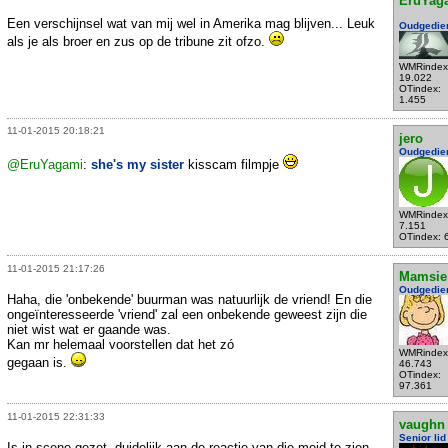
EruYag
Een verschijnsel wat van mij wel in Amerika mag blijven... Leuk
Oudgedie
als je als broer en zus op de tribune zit ofzo.
WMRindex
19.022
OTindex:
1.455
11-01-2015 20:18:21
jero
Oudgedie
@EruYagami
:
she's my sister
kisscam filmpje
WMRindex
7.151
OTindex: 
11-01-2015 21:17:26
Mamsie
Oudgedie
Haha, die 'onbekende' buurman was natuurlijk de vriend! En die
ongeïnteresseerde 'vriend' zal een onbekende geweest zijn die
niet wist wat er gaande was.
Kan mr helemaal voorstellen dat het zó
WMRindex
gegaan is.
46.743
OTindex:
97.361
11-01-2015 22:31:33
vaughn
Senior lid
Is in scene gezet, duidelijk aan de reactie van die meid te zien...