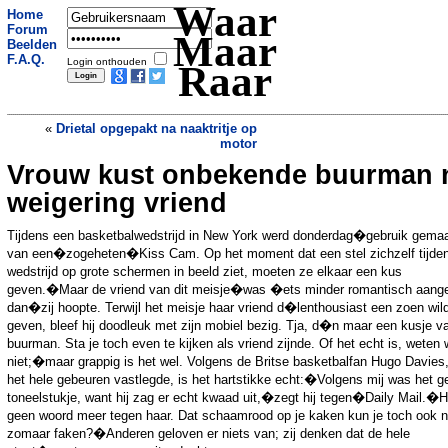
Waar
Home
Forum
Maar
Beelden
F.A.Q.
Login onthouden
Raar
«
Drietal opgepakt na naaktritje op
motor
Vrouw kust onbekende buurman 
Dit dragen agenten in de Filipijnen als
de paus op bezoek komt
»
weigering vriend
Tijdens een basketbalwedstrijd in New York werd donderdag�gebruik gema
van een�zogeheten�Kiss Cam. Op het moment dat een stel zichzelf tijde
wedstrijd op grote schermen in beeld ziet, moeten ze elkaar een kus
geven.�Maar de vriend van dit meisje�was �ets minder romantisch aang
dan�zij hoopte. Terwijl het meisje haar vriend d�lenthousiast een zoen wil
geven, bleef hij doodleuk met zijn mobiel bezig. Tja, d�n maar een kusje v
buurman. Sta je toch even te kijken als vriend zijnde. Of het echt is, weten
niet;�maar grappig is het wel. Volgens de Britse basketbalfan Hugo Davies,
het hele gebeuren vastlegde, is het hartstikke echt:�Volgens mij was het g
toneelstukje, want hij zag er echt kwaad uit,�zegt hij tegen�Daily Mail.�Hi
geen woord meer tegen haar. Dat schaamrood op je kaken kun je toch ook n
zomaar faken?�Anderen geloven er niets van; zij denken dat de hele