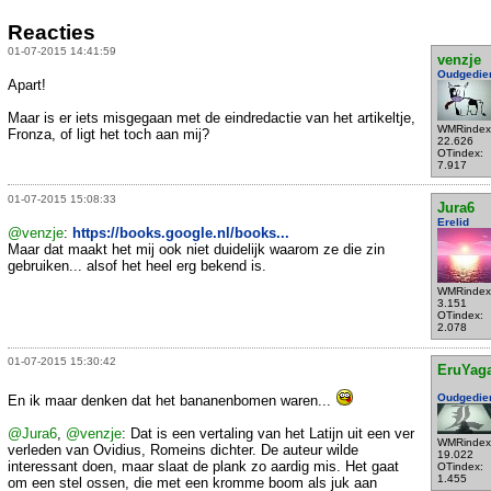
Reacties
01-07-2015 14:41:59
venzje
Oudgedie
Apart!
Maar is er iets misgegaan met de eindredactie van het artikeltje,
WMRindex
Fronza, of ligt het toch aan mij?
22.626
OTindex:
7.917
01-07-2015 15:08:33
Jura6
Erelid
@venzje
:
https://books.google.nl/books...
Maar dat maakt het mij ook niet duidelijk waarom ze die zin
gebruiken... alsof het heel erg bekend is.
WMRindex
3.151
OTindex:
2.078
01-07-2015 15:30:42
EruYag
Oudgedie
En ik maar denken dat het bananenbomen waren...
@Jura6
,
@venzje
: Dat is een vertaling van het Latijn uit een ver
WMRindex
verleden van Ovidius, Romeins dichter. De auteur wilde
19.022
interessant doen, maar slaat de plank zo aardig mis. Het gaat
OTindex:
1.455
om een stel ossen, die met een kromme boom als juk aan