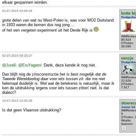
elkaar gespannen worden.
02-07-2015 03:06:19
botte bi
Oudgedie
grote delen van wat nu West-Polen is, was voor WO2 Duitsland.
in 1933 waren die bomen dus nog jong....
of het een vergeten experiment uit het Derde Rijk is
WMRindex
90.824
OTindex:
39.090
02-07-2015 08:33:27
venzje
Oudgedie
@Jura6
:
@EruYagami
: Dank, deze kende ik nog niet.
Dan blijft nog de zinsconstructie
het is best mogelijk dat de
WMRindex
Tweede Wereldoorlog daar voor iets tussen zit.
die me niet
22.626
helemaal duidelijk is. Wel wat de betekenis is natuurlijk, maar ik
OTindex:
ken de uitdrukking 'ergens voor iets tussen zitten' niet. Is dat
7.917
dialect?
16-07-2015 13:30:28
stoerec
Junior lid
Is dat geen Vlaamse uitdrukking?
WMRindex
9
OTindex: 
Wnplts:
daarzoo
S