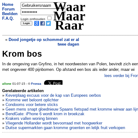
Waar
Home
Forum
Maar
Beelden
F.A.Q.
Login onthouden
Raar
«
Dood jongetje op schommel zat er al
twee dagen
Krom bos
Artis zet stinkende padden uit in
Brabant
»
In de omgeving van Gryfino, in het noordwesten van Polen, bevindt zich ee
met ongeveer 400 pijnbomen. Op afstand een bos als ieder ander, maar wi
lees verder bij Fro
allone
01-07-15 - ©
Fronza
Gerelateerde artikelen
»
Keverplaag excuus voor de kap van Europees oerbos
»
Kromme wet beloont oplichter
»
Condooms voor betere sticks
»
Geen mens snapt gloednieuw Spaans fietspad met kromme wirwar aan lij
»
BendGate: iPhone 6 wordt krom in broekzak
»
Krakers vallen woning binnen
»
Vliegende Hollander wordt bevoorraad met hoogwerker
»
Duitse supermarkten gaan kromme groenten en lelijk fruit verkopen