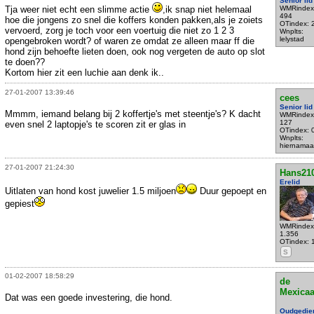
Senior lid
Tja weer niet echt een slimme actie
,ik snap niet helemaal
WMRindex
494
hoe die jongens zo snel die koffers konden pakken,als je zoiets
OTindex: 
vervoerd, zorg je toch voor een voertuig die niet zo 1 2 3
Wnplts:
lelystad
opengebroken wordt? of waren ze omdat ze alleen maar ff die
hond zijn behoefte lieten doen, ook nog vergeten de auto op slot
te doen??
Kortom hier zit een luchie aan denk ik..
27-01-2007 13:39:46
cees
Senior lid
Mmmm, iemand belang bij 2 koffertje's met steentje's? K dacht
WMRindex
127
even snel 2 laptopje's te scoren zit er glas in
OTindex: 
Wnplts:
hiernamaa
27-01-2007 21:24:30
Hans21
Erelid
Uitlaten van hond kost juwelier 1.5 miljoen
Duur gepoept en
gepiest
WMRindex
1.356
OTindex: 
S
01-02-2007 18:58:29
de
Mexica
Dat was een goede investering, die hond.
Oudgedie