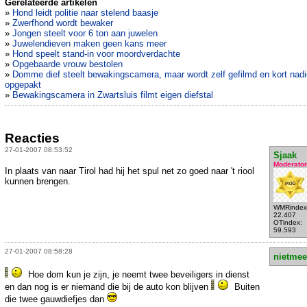
Gerelateerde artikelen
»
Hond leidt politie naar stelend baasje
»
Zwerfhond wordt bewaker
»
Jongen steelt voor 6 ton aan juwelen
»
Juwelendieven maken geen kans meer
»
Hond speelt stand-in voor moordverdachte
»
Opgebaarde vrouw bestolen
»
Domme dief steelt bewakingscamera, maar wordt zelf gefilmd en kort nad
opgepakt
»
Bewakingscamera in Zwartsluis filmt eigen diefstal
Reacties
27-01-2007 08:53:52
Sjaak
Moderator
In plaats van naar Tirol had hij het spul net zo goed naar 't riool
kunnen brengen.
WMRindex
22.407
OTindex:
59.593
27-01-2007 08:58:28
nietmee
Hoe dom kun je zijn, je neemt twee beveiligers in dienst
en dan nog is er niemand die bij de auto kon blijven
Buiten
die twee gauwdiefjes dan