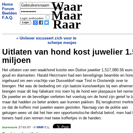
Waar
Home
Forum
Maar
Beelden
F.A.Q.
Login onthouden
Raar
«
Unilever excuseert zich voor te
scherpe mesjes
Uitlaten van hond kost juwelier 1.
Man hangt hond vast aan muur
»
miljoen
Het uitlaten van een waakhond kostte een Duitse juwelier 1,517,080.56 euro
goud en diamanten. Harald Herzmann had een beveiligings beambte en hon
ingehuurd om een vrachtje van Dusseldorf naar Tirol in Oostenrijk over te
brengen. Het was de bedoeling om zijn laatste kunstwerkjes bij een afnemer
brengen maar dit liep faliekant mis toen hij de hond een plaspauze liet neme
De juwelier en de beveiliger verlieten het voertuig om de hond zijn gerief te l
maar dat hadden ze beter anders aan kunnen pakken. Bij terugkomst merkt
ze dat de koffers met juwelen waren gestolen. Navraag van de politie aan
getuigen wees uit dat het hier een opportunistische diefstal betrof, men had
tieners hard zien rennen met twee koffertjes in de handen.
laurenssie
27-01-07 - ©
WMR C.L.