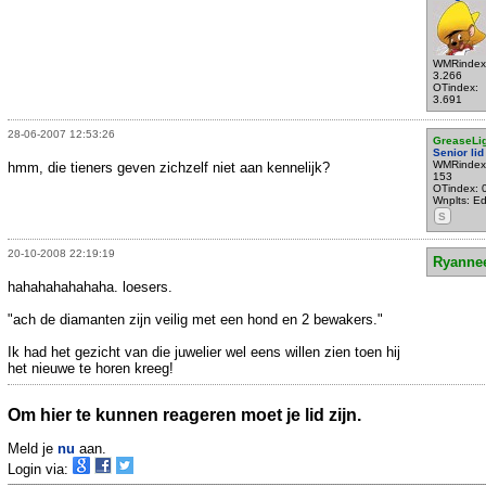
WMRindex
3.266
OTindex:
3.691
28-06-2007 12:53:26
GreaseLig
Senior lid
WMRindex
hmm, die tieners geven zichzelf niet aan kennelijk?
153
OTindex: 
Wnplts: E
S
20-10-2008 22:19:19
Ryanne
hahahahahahaha. loesers.
"ach de diamanten zijn veilig met een hond en 2 bewakers."
Ik had het gezicht van die juwelier wel eens willen zien toen hij
het nieuwe te horen kreeg!
Om hier te kunnen reageren moet je lid zijn.
Meld je
nu
aan.
Login via: