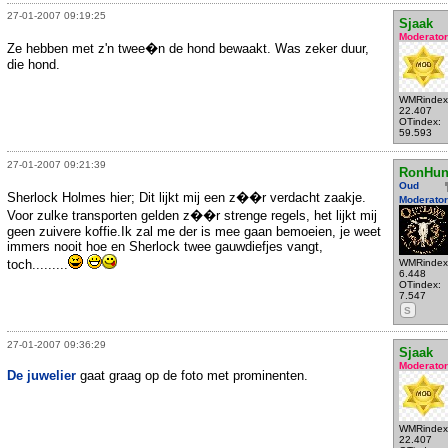
27-01-2007 09:19:25
Sjaak
Moderator
Ze hebben met z'n twee�n de hond bewaakt. Was zeker duur,
die hond.
WMRindex
22.407
OTindex:
59.593
27-01-2007 09:21:39
RonHun
Oud
Sherlock Holmes hier; Dit lijkt mij een z��r verdacht zaakje.
Moderator
Voor zulke transporten gelden z��r strenge regels, het lijkt mij
geen zuivere koffie.Ik zal me der is mee gaan bemoeien, je weet
immers nooit hoe en Sherlock twee gauwdiefjes vangt,
toch.........
WMRindex
6.448
OTindex:
7.547
S
27-01-2007 09:36:29
Sjaak
Moderator
De juwelier
gaat graag op de foto met prominenten.
WMRindex
22.407