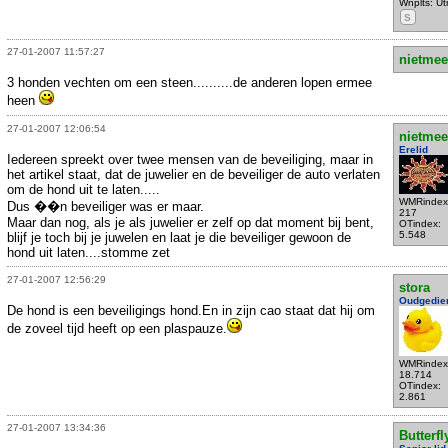
Wnplts: Ut
S
27-01-2007 11:57:27
nietmee
3 honden vechten om een steen..........de anderen lopen ermee
heen
27-01-2007 12:06:54
nietmee
Erelid
Iedereen spreekt over twee mensen van de beveiliging, maar in
het artikel staat, dat de juwelier en de beveiliger de auto verlaten
om de hond uit te laten.....
WMRindex
Dus ��n beveiliger was er maar.
217
Maar dan nog, als je als juwelier er zelf op dat moment bij bent,
OTindex:
5.548
blijf je toch bij je juwelen en laat je die beveiliger gewoon de
hond uit laten....stomme zet
27-01-2007 12:56:29
stora
Oudgedie
De hond is een beveiligings hond.En in zijn cao staat dat hij om
de zoveel tijd heeft op een plaspauze.
WMRindex
18.714
OTindex:
2.861
27-01-2007 13:34:36
Butterfl