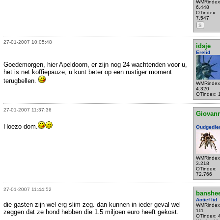
WMRindex
6.448
OTindex:
7.547
S
27-01-2007 10:05:48
idsje
Erelid
Goedemorgen, hier Apeldoorn, er zijn nog 24 wachtenden voor u,
het is net koffiepauze, u kunt beter op een rustiger moment
terugbellen.
WMRindex
4.320
OTindex: 
27-01-2007 11:37:36
Giovann
Hoezo dom.
Oudgedie
WMRindex
3.218
OTindex:
72.766
27-01-2007 11:44:52
banshe
Actief lid
die gasten zijn wel erg slim zeg. dan kunnen in ieder geval wel
WMRindex
111
zeggen dat ze hond hebben die 1.5 miljoen euro heeft gekost.
OTindex: 