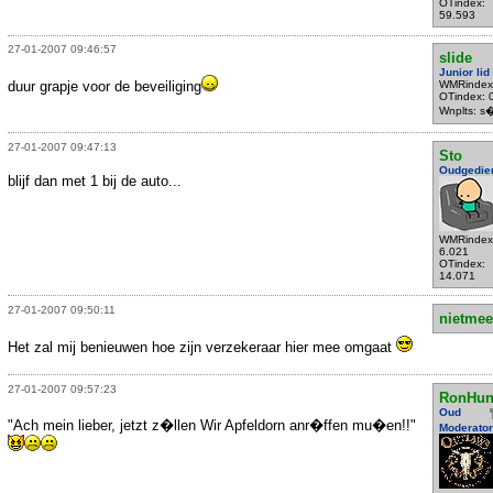
OTindex:
59.593
27-01-2007 09:46:57
slide
Junior lid
duur grapje voor de beveiliging
WMRindex
OTindex: 
Wnplts: s
27-01-2007 09:47:13
Sto
Oudgedie
blijf dan met 1 bij de auto...
WMRindex
6.021
OTindex:
14.071
27-01-2007 09:50:11
nietmee
Het zal mij benieuwen hoe zijn verzekeraar hier mee omgaat
27-01-2007 09:57:23
RonHun
Oud
"Ach mein lieber, jetzt z�llen Wir Apfeldorn anr�ffen mu�en!!"
Moderator