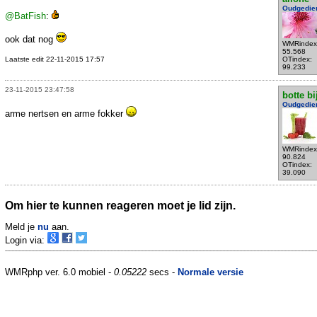
Oudgedie
@BatFish
:
ook dat nog
WMRindex
55.568
Laatste edit 22-11-2015 17:57
OTindex:
99.233
23-11-2015 23:47:58
botte bi
Oudgedie
arme nertsen en arme fokker
WMRindex
90.824
OTindex:
39.090
Om hier te kunnen reageren moet je lid zijn.
Meld je
nu
aan.
Login via:
WMRphp ver. 6.0 mobiel -
0.05222
secs -
Normale versie