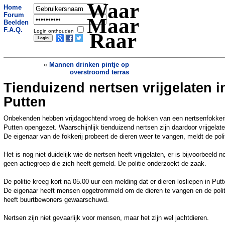
Waar
Home
Forum
Maar
Beelden
F.A.Q.
Login onthouden
Raar
«
Mannen drinken pintje op
overstroomd terras
Tienduizend nertsen vrijgelaten i
Engelands hoogste kerstboom gidst
piloten
»
Putten
Onbekenden hebben vrijdagochtend vroeg de hokken van een nertsenfokkeri
Putten opengezet. Waarschijnlijk tienduizend nertsen zijn daardoor vrijgelate
De eigenaar van de fokkerij probeert de dieren weer te vangen, meldt de polit
Het is nog niet duidelijk wie de nertsen heeft vrijgelaten, er is bijvoorbeeld n
geen actiegroep die zich heeft gemeld. De politie onderzoekt de zaak.
De politie kreeg kort na 05.00 uur een melding dat er dieren losliepen in Putt
De eigenaar heeft mensen opgetrommeld om de dieren te vangen en de polit
heeft buurtbewoners gewaarschuwd.
Nertsen zijn niet gevaarlijk voor mensen, maar het zijn wel jachtdieren.