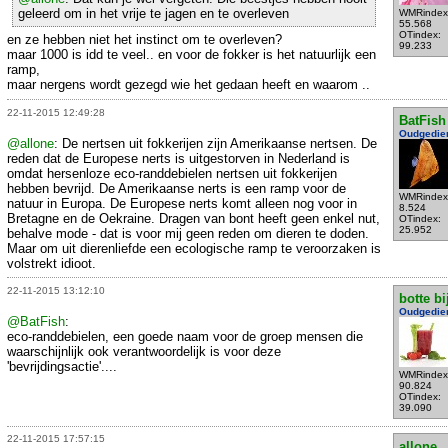
geleerd om in het vrije te jagen en te overleven
WMRindex
55.568
OTindex:
en ze hebben niet het instinct om te overleven?
99.233
maar 1000 is idd te veel.. en voor de fokker is het natuurlijk een
ramp,
maar nergens wordt gezegd wie het gedaan heeft en waarom ..
22-11-2015 12:49:28
BatFish
Oudgedie
@allone
: De nertsen uit fokkerijen zijn Amerikaanse nertsen. De
reden dat de Europese nerts is uitgestorven in Nederland is
omdat hersenloze eco-randdebielen nertsen uit fokkerijen
hebben bevrijd. De Amerikaanse nerts is een ramp voor de
WMRindex
natuur in Europa. De Europese nerts komt alleen nog voor in
8.524
Bretagne en de Oekraine. Dragen van bont heeft geen enkel nut,
OTindex:
25.952
behalve mode - dat is voor mij geen reden om dieren te doden.
Maar om uit dierenliefde een ecologische ramp te veroorzaken is
volstrekt idioot.
22-11-2015 13:12:10
botte bi
Oudgedie
@BatFish
:
eco-randdebielen, een goede naam voor de groep mensen die
waarschijnlijk ook verantwoordelijk is voor deze
'bevrijdingsactie'....
WMRindex
90.824
OTindex:
39.090
22-11-2015 17:57:15
allone