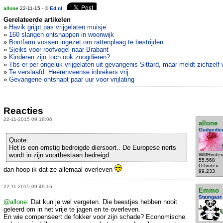
allone
22-11-15 - ©
Ed.nl
Gerelateerde artikelen
»
Havik grijpt pas vrijgelaten muisje
»
160 slangen ontsnappen in woonwijk
»
Bontfarm vossen ingezet om rattenplaag te bestrijden
»
Sjeiks voor roofvogel naar Brabant
»
Kinderen zijn toch ook zoogdieren?
»
Tbs-er per ongeluk vrijgelaten uit gevangenis Sittard, maar meldt zichzelf
»
Te verslaafd: Heerenveense inbrekers vrij
»
Gevangene ontsnapt paar uur voor vrijlating
Reacties
22-11-2015 09:18:06
allone
Oudgedie
Quote:
Het is een ernstig bedreigde diersoort.. De Europese nerts
wordt in zijn voortbestaan bedreigd
WMRindex
55.568
OTindex:
dan hoop ik dat ze allemaal overleven
99.233
22-11-2015 09:49:16
Emmo
Stamgast
@allone
: Dat kun je wel vergeten. Die beestjes hebben nooit
geleerd om in het vrije te jagen en te overleven.
En wie compenseert de fokker voor zijn schade? Economische