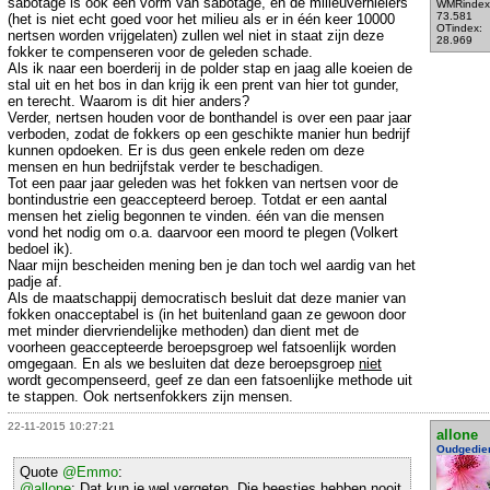
sabotage is óók een vorm van sabotage, en de milieuvernielers
WMRindex
73.581
(het is niet echt goed voor het milieu als er in één keer 10000
OTindex:
nertsen worden vrijgelaten) zullen wel niet in staat zijn deze
28.969
fokker te compenseren voor de geleden schade.
Als ik naar een boerderij in de polder stap en jaag alle koeien de
stal uit en het bos in dan krijg ik een prent van hier tot gunder,
en terecht. Waarom is dit hier anders?
Verder, nertsen houden voor de bonthandel is over een paar jaar
verboden, zodat de fokkers op een geschikte manier hun bedrijf
kunnen opdoeken. Er is dus geen enkele reden om deze
mensen en hun bedrijfstak verder te beschadigen.
Tot een paar jaar geleden was het fokken van nertsen voor de
bontindustrie een geaccepteerd beroep. Totdat er een aantal
mensen het zielig begonnen te vinden. één van die mensen
vond het nodig om o.a. daarvoor een moord te plegen (Volkert
bedoel ik).
Naar mijn bescheiden mening ben je dan toch wel aardig van het
padje af.
Als de maatschappij democratisch besluit dat deze manier van
fokken onacceptabel is (in het buitenland gaan ze gewoon door
met minder diervriendelijke methoden) dan dient met de
voorheen geaccepteerde beroepsgroep wel fatsoenlijk worden
omgegaan. En als we besluiten dat deze beroepsgroep
niet
wordt gecompenseerd, geef ze dan een fatsoenlijke methode uit
te stappen. Ook nertsenfokkers zijn mensen.
22-11-2015 10:27:21
allone
Oudgedie
Quote
@Emmo
:
@allone
: Dat kun je wel vergeten. Die beestjes hebben nooit