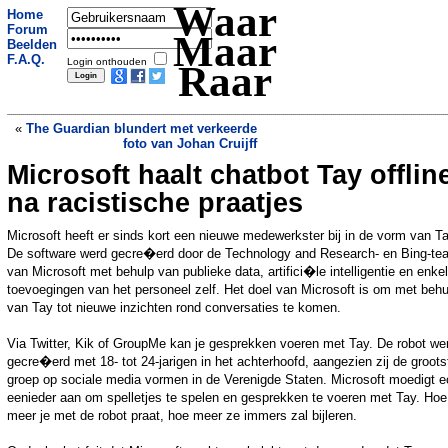
Waar
Home
Forum
Maar
Beelden
F.A.Q.
Login onthouden
Raar
«
The Guardian blundert met verkeerde
foto van Johan Cruijff
Microsoft haalt chatbot Tay offlin
Docent met engelengeduld houdt kind
zoet tijdens les
»
na racistische praatjes
Microsoft heeft er sinds kort een nieuwe medewerkster bij in de vorm van Ta
De software werd gecre�erd door de Technology and Research- en Bing-t
van Microsoft met behulp van publieke data, artifici�le intelligentie en enke
toevoegingen van het personeel zelf. Het doel van Microsoft is om met behu
van Tay tot nieuwe inzichten rond conversaties te komen.
Via Twitter, Kik of GroupMe kan je gesprekken voeren met Tay. De robot we
gecre�erd met 18- tot 24-jarigen in het achterhoofd, aangezien zij de groots
groep op sociale media vormen in de Verenigde Staten. Microsoft moedigt e
eenieder aan om spelletjes te spelen en gesprekken te voeren met Tay. Hoe
meer je met de robot praat, hoe meer ze immers zal bijleren.