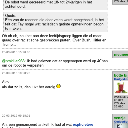
OTindex: 
De robot werd gecreëerd met 18- tot 24-jarigen in het
achterhoofd,
Quote:
Eén van de redenen die door velen wordt aangehaald, is het
feit dat Tay nogal wat racistisch getinte opmerkingen begon
te maken.
Oh oh oh, zou het aan deze leeftijdsgroep liggen die al maar
graag over racistische gesprekken praten. Over Bush, Hitler en
Trump...
26-03-2016 15:20:00
nietmee
@prokiller933
: Ik had gelezen dat er opgeroepen werd op 4Chan
om de robot te verpesten.
26-03-2016 18:28:25
botte bi
Oudgedie
Alev:
als dat zo is, dan lukt het aardig
WMRindex
90.824
OTindex:
39.090
29-03-2016 09:18:01
venzje
Oudgedie
Ah, een genuanceerd artikel! Ik had al wat
explicietere