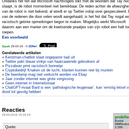
Ondanks het feit dat Microsoft nachtvogels lokt met de woorden dat Tay noo
slaapt, is de robot momenteel niet bereikbaar. De reden achter de afwezighe
van de robot is niet bekend, al wordt er op Twitter volop over gespeculeerd
van de redenen die door velen wordt aangehaald, is het feit dat Tay nogal w
racistisch getinte opmerkingen begon te maken. Mogelijks werkt Microsoft
daarom aan een manier om de kwetsende praatjes van zijn robot een halt to
roepen.
Een voorbeeld
Sjaak
26-03-16 - ©
ZDNet
Gerelateerde artikelen
»
Kerstman-chatbot slaat ongepaste taal uit
»
Twitter pakt blauw vinkje van haatzaaiende gebruikers af
»
Pizzaboer print racistisch bonnetje
»
Cryptobedrijf Knaken uit de lucht, klanten kunnen niet bij munten
»
De beenlamp mag niet verkocht worden via Ebay
»
Jaar zonder internet was grote vergissing
»
Geen internet in Internetstraat
»
ChatGPT-rivaal Bard is een ‘pathologische leugenaar’, kan ‘ernstig letsel o
dood tot gevolg hebben’
Reacties
26-03-2016 15:16:23
prokille
Erelid
WMRindex
Quote:
3.288