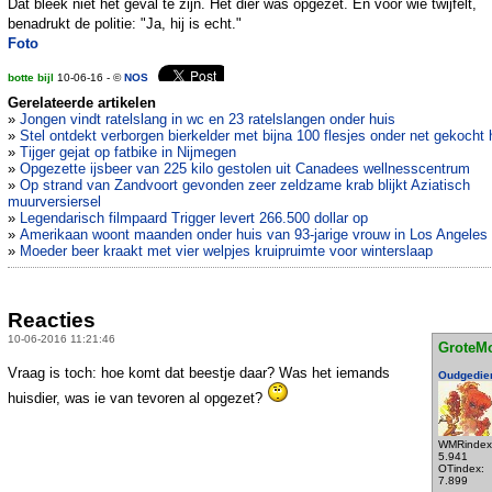
Dat bleek niet het geval te zijn. Het dier was opgezet. En voor wie twijfelt,
benadrukt de politie: "Ja, hij is echt."
Foto
botte bijl
10-06-16 - ©
NOS
Gerelateerde artikelen
»
Jongen vindt ratelslang in wc en 23 ratelslangen onder huis
»
Stel ontdekt verborgen bierkelder met bijna 100 flesjes onder net gekocht 
»
Tijger gejat op fatbike in Nijmegen
»
Opgezette ijsbeer van 225 kilo gestolen uit Canadees wellnesscentrum
»
Op strand van Zandvoort gevonden zeer zeldzame krab blijkt Aziatisch
muurversiersel
»
Legendarisch filmpaard Trigger levert 266.500 dollar op
»
Amerikaan woont maanden onder huis van 93-jarige vrouw in Los Angeles
»
Moeder beer kraakt met vier welpjes kruipruimte voor winterslaap
Reacties
10-06-2016 11:21:46
GroteM
Vraag is toch: hoe komt dat beestje daar? Was het iemands
Oudgedie
huisdier, was ie van tevoren al opgezet?
WMRindex
5.941
OTindex:
7.899