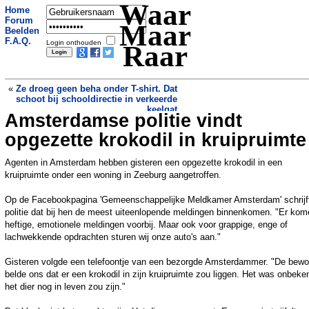
Waar
Home
Forum
Maar
Beelden
F.A.Q.
Login onthouden
Raar
«
Ze droeg geen beha onder T-shirt. Dat
schoot bij schooldirectie in verkeerde
keelgat
Amsterdamse politie vindt
Vlaamse man vangt karper zonder
vishengel... op straat
»
opgezette krokodil in kruipruimte
Agenten in Amsterdam hebben gisteren een opgezette krokodil in een
kruipruimte onder een woning in Zeeburg aangetroffen.
Op de Facebookpagina 'Gemeenschappelijke Meldkamer Amsterdam' schrijf
politie dat bij hen de meest uiteenlopende meldingen binnenkomen. "Er kom
heftige, emotionele meldingen voorbij. Maar ook voor grappige, enge of
lachwekkende opdrachten sturen wij onze auto's aan."
Gisteren volgde een telefoontje van een bezorgde Amsterdammer. "De bewo
belde ons dat er een krokodil in zijn kruipruimte zou liggen. Het was onbeke
het dier nog in leven zou zijn."