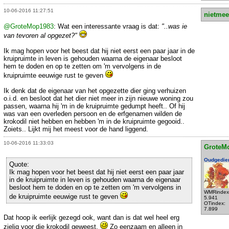
10-06-2016 11:27:51
nietmee
@GroteMop1983
: Wat een interessante vraag is dat:
"..was ie
van tevoren al opgezet?"
Ik mag hopen voor het beest dat hij niet eerst een paar jaar in de
kruipruimte in leven is gehouden waarna de eigenaar besloot
hem te doden en op te zetten om 'm vervolgens in de
kruipruimte eeuwige rust te geven
Ik denk dat de eigenaar van het opgezette dier ging verhuizen
o.i.d. en besloot dat het dier niet meer in zijn nieuwe woning zou
passen, waarna hij 'm in de kruipruimte gedumpt heeft.. Of hij
was van een overleden persoon en de erfgenamen wilden de
krokodil niet hebben en hebben 'm in de kruipruimte gegooid..
Zoiets.. Lijkt mij het meest voor de hand liggend.
10-06-2016 11:33:03
GroteM
Oudgedie
Quote:
Ik mag hopen voor het beest dat hij niet eerst een paar jaar
in de kruipruimte in leven is gehouden waarna de eigenaar
besloot hem te doden en op te zetten om 'm vervolgens in
WMRindex
de kruipruimte eeuwige rust te geven
5.941
OTindex:
7.899
Dat hoop ik eerlijk gezegd ook, want dan is dat wel heel erg
zielig voor die krokodil geweest.
Zo eenzaam en alleen in