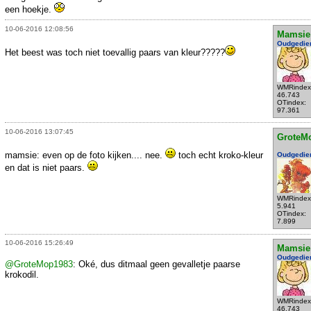
een hoekje.
10-06-2016 12:08:56
Mamsie
Oudgedie
Het beest was toch niet toevallig paars van kleur?????
WMRindex
46.743
OTindex:
97.361
10-06-2016 13:07:45
GroteM
mamsie: even op de foto kijken.... nee.
toch echt kroko-kleur
Oudgedie
en dat is niet paars.
WMRindex
5.941
OTindex:
7.899
10-06-2016 15:26:49
Mamsie
Oudgedie
@GroteMop1983
: Oké, dus ditmaal geen gevalletje paarse
krokodil.
WMRindex
46.743