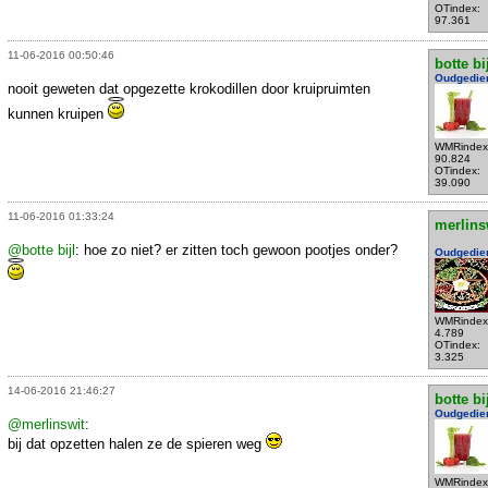
OTindex:
97.361
11-06-2016 00:50:46
botte bi
Oudgedie
nooit geweten dat opgezette krokodillen door kruipruimten
kunnen kruipen
WMRindex
90.824
OTindex:
39.090
11-06-2016 01:33:24
merlins
@botte bijl
: hoe zo niet? er zitten toch gewoon pootjes onder?
Oudgedie
WMRindex
4.789
OTindex:
3.325
14-06-2016 21:46:27
botte bi
Oudgedie
@merlinswit
:
bij dat opzetten halen ze de spieren weg
WMRindex