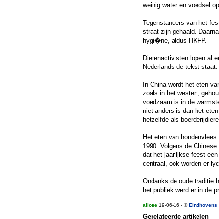
weinig water en voedsel op
Tegenstanders van het fest
straat zijn gehaald. Daar
hygi�ne, aldus HKFP.
Dierenactivisten lopen al 
Nederlands de tekst staat:
In China wordt het eten van
zoals in het westen, geho
voedzaam is in de warmste 
niet anders is dan het ete
hetzelfde als boerderijdie
Het eten van hondenvlees is
1990. Volgens de Chinese re
dat het jaarlijkse feest ee
centraal, ook worden er ly
Ondanks de oude traditie h
het publiek werd er in de p
allone
19-06-16 - ©
Eindhovens 
Gerelateerde artikelen