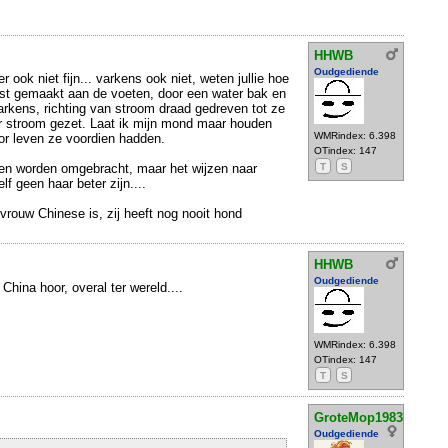
HHWB
Oudgediende
 ook niet fijn... varkens ook niet, weten jullie hoe
t gemaakt aan de voeten, door een water bak en
rkens, richting van stroom draad gedreven tot ze
r stroom gezet. Laat ik mijn mond maar houden
WMRindex: 6.398
or leven ze voordien hadden.
OTindex: 147
en worden omgebracht, maar het wijzen naar
T
S
elf geen haar beter zijn....
 vrouw Chinese is, zij heeft nog nooit hond
HHWB
Oudgediende
n China hoor, overal ter wereld....
WMRindex: 6.398
OTindex: 147
T
S
GroteMop1983
Oudgediende