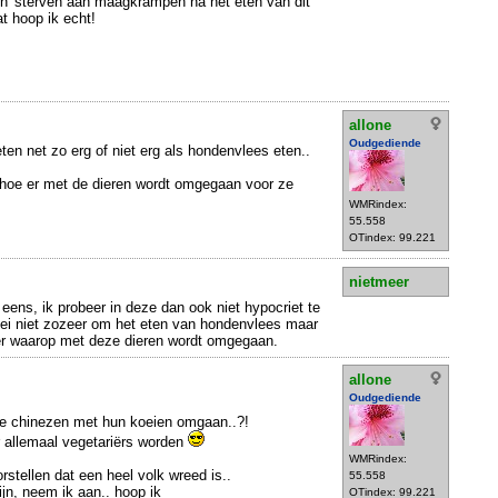
en' sterven aan maagkrampen na het eten van dit
t hoop ik echt!
allone
Oudgediende
ten net zo erg of niet erg als hondenvlees eten..
d hoe er met de dieren wordt omgegaan voor ze
WMRindex:
55.558
OTindex: 99.221
nietmeer
 eens, ik probeer in deze dan ook niet hypocriet te
 zei niet zozeer om het eten van hondenvlees maar
er waarop met deze dieren wordt omgegaan.
allone
Oudgediende
 de chinezen met hun koeien omgaan..?!
 allemaal vegetariërs worden
WMRindex:
rstellen dat een heel volk wreed is..
55.558
ijn, neem ik aan.. hoop ik
OTindex: 99.221