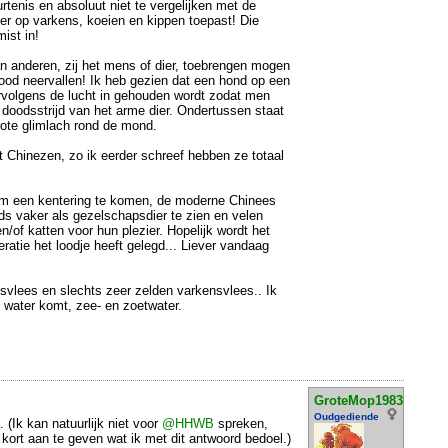
rtenis en absoluut niet te vergelijken met de
er op varkens, koeien en kippen toepast! Die
mist in!
aan anderen, zij het mens of dier, toebrengen mogen
 dood neervallen! Ik heb gezien dat een hond op een
rvolgens de lucht in gehouden wordt zodat men
 doodsstrijd van het arme dier. Ondertussen staat
ote glimlach rond de mond.
rt Chinezen, zo ik eerder schreef hebben ze totaal
am een kentering te komen, de moderne Chinees
ds vaker als gezelschapsdier te zien en velen
/of katten voor hun plezier. Hopelijk wordt het
ratie het loodje heeft gelegd... Liever vandaag
svlees en slechts zeer zelden varkensvlees.. Ik
t water komt, zee- en zoetwater.
GroteMop1983
Oudgediende
(Ik kan natuurlijk niet voor
@HHWB
spreken,
 kort aan te geven wat ik met dit antwoord bedoel.)