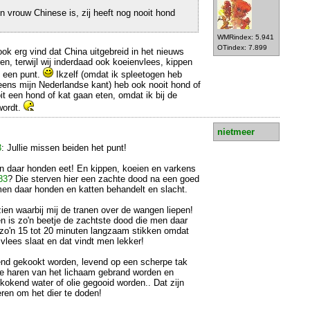
jn vrouw Chinese is, zij heeft nog nooit hond
WMRindex: 5.941
OTindex: 7.899
ook erg vind dat China uitgebreid in het nieuws
en, terwijl wij inderdaad ook koeienvlees, kippen
l een punt.
Ikzelf (omdat ik spleetogen heb
ens mijn Nederlandse kant) heb ook nooit hond of
it een hond of kat gaan eten, omdat ik bij de
wordt.
nietmeer
3
: Jullie missen beiden het punt!
en daar honden eet! En kippen, koeien en varkens
83
? Die sterven hier een zachte dood na een goed
men daar honden en katten behandelt en slacht.
zien waarbij mij de tranen over de wangen liepen!
n is zo'n beetje de zachtste dood die men daar
 zo'n 15 tot 20 minuten langzaam stikken omdat
vlees slaat en dat vindt men lekker!
end gekookt worden, levend op een scherpe tak
de haren van het lichaam gebrand worden en
 kokend water of olie gegooid worden.. Dat zijn
eren om het dier te doden!