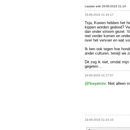
Laatste edit 19-06-2016 21:14
19-06-2016 21:16:17
Tsja, Koeien hebben het hier
kippen worden gedood? Vas
dan onder stroom gezet. Va
niet verder komen en onde
over het vervoer en wat vo
Ik ben ook tegen hoe hond
ander culturen, terwijl we z
Dit zeg ik niet, omdat mijn
gegeten....
19-06-2016 21:17:57
@Noepetote
: Niet alleen i
19-06-2016 21:24:10