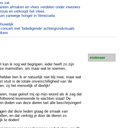
es zat
fanten afmaken en vlees verdelen onder inwoners
rouw en verkoopt het vlees
tuin vanwege honger in Venezuela
huwelijk
concert met 'beledigende' achtergrondvisuals
ikers
nietmeer
t kan ik nog wel begrijpen, ieder heeft zo zijn
en ze marmotten, om maar wat te noemen..
hebber ben ik er natuurlijk niet blij mee, maar wat
t stuit is de totale onverschilligheid van 'de
n, zij het menselijk of dierlijk!
sparen, maar geloof mij op mijn woord als ik zeg dat
 folterend levenseinde te wachten staat! De
 doden van deze dieren tart alle beschrijvingen!
eggen dat deze lieden graag de smaak van
llen, en dat verkrijg je door de dieren zo
jk te doden!