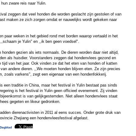
 hun zware reis naar Yulin.
ival zeggen dat veel honden die worden geslacht zijn gestolen of van
naast maken ze zich zorgen omdat er nauwelijks wordt gekeken naar
een paar weken in het gebied rond met borden waarop vertaald in het
 ,,schaam je Yulin" en ,,ik ben geen voedsel".
 honden gezien als iets normaals. De dieren worden daar niet altijd,
uden als huisdier. Voorstanders zeggen dat hondenvlees gezond en
tijd van het jaar. Ook vinden ze dat het eten van honden of katten
n van andere dieren. ,,We moeten honden blijven eten. Ze zijn precies
ren, zoals varkens", zegt een eigenaar van een hondenfokkerij.
 een traditie in China, maar het festival in Yulin bestaat pas sinds
gering is het festival in Yulin geen officieel evenement. Zij vinden
n bijeenkomst is van gelijkgestemden. Niet alleen hondenvlees staat
chees gegeten en likeur gedronken.
adden dierenactivisten in 2011 al eens succes. Onder grote druk van
rovincie Zhejiang een hondenvleesfestival afgelast.
Dagblad