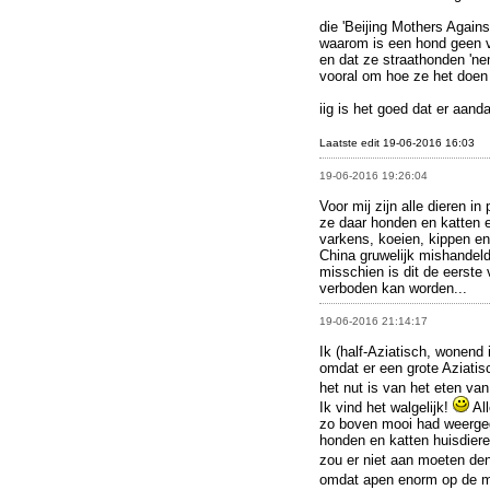
die 'Beijing Mothers Agains
waarom is een hond geen vo
en dat ze straathonden 'nem
vooral om hoe ze het doen
iig is het goed dat er aan
Laatste edit 19-06-2016 16:03
19-06-2016 19:26:04
Voor mij zijn alle dieren in
ze daar honden en katten et
varkens, koeien, kippen en
China gruwelijk mishandel
misschien is dit de eerste
verboden kan worden...
19-06-2016 21:14:17
Ik (half-Aziatisch, wonend
omdat er een grote Aziatis
het nut is van het eten va
Ik vind het walgelijk!
All
zo boven mooi had weergeg
honden en katten huisdieren
zou er niet aan moeten de
omdat apen enorm op de m