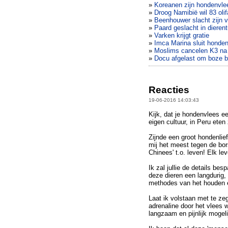
»
Koreanen zijn hondenvle
»
Droog Namibië wil 83 oli
»
Beenhouwer slacht zijn v
»
Paard geslacht in dieren
»
Varken krijgt gratie
»
Imca Marina sluit honden
»
Moslims cancelen K3 na 
»
Docu afgelast om boze b
Reacties
19-06-2016 14:03:43
Kijk, dat je hondenvlees ee
eigen cultuur, in Peru et
Zijnde een groot hondenlief
mij het meest tegen de bors
Chinees' t.o. leven! Elk leve
Ik zal jullie de details be
deze dieren een langdurig,
methodes van het houden en
Laat ik volstaan met te z
adrenaline door het vlees wi
langzaam en pijnlijk mogeli