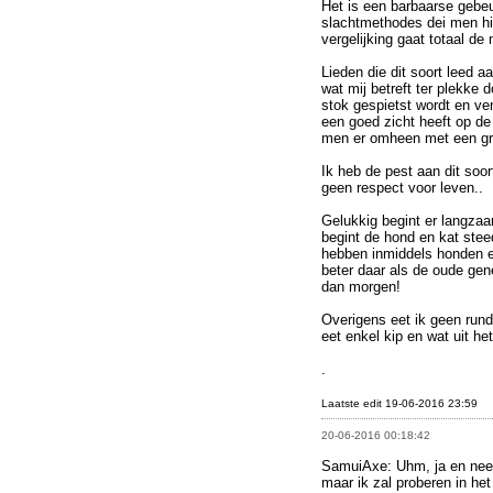
Het is een barbaarse gebeu
slachtmethodes dei men hi
vergelijking gaat totaal de 
Lieden die dit soort leed 
wat mij betreft ter plekke
stok gespietst wordt en ve
een goed zicht heeft op de
men er omheen met een gr
Ik heb de pest aan dit soo
geen respect voor leven..
Gelukkig begint er langza
begint de hond en kat stee
hebben inmiddels honden en
beter daar als de oude gene
dan morgen!
Overigens eet ik geen rund
eet enkel kip en wat uit he
.
Laatste edit 19-06-2016 23:59
20-06-2016 00:18:42
SamuiAxe: Uhm, ja en nee. 
maar ik zal proberen in het