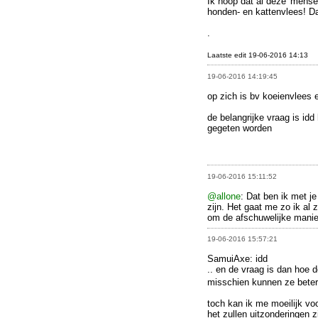
Ik hoop dat al deze 'mens
honden- en kattenvlees! Da
.
Laatste edit 19-06-2016 14:13
19-06-2016 14:19:45
op zich is bv koeienvlees e
de belangrijke vraag is id
gegeten worden
19-06-2016 15:11:52
@allone
: Dat ben ik met je
zijn. Het gaat me zo ik al
om de afschuwelijke mani
19-06-2016 15:57:21
SamuiAxe: idd
.. en de vraag is dan hoe
misschien kunnen ze beter
toch kan ik me moeilijk voo
het zullen uitzonderingen z