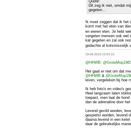
Quote:
Dit zeg ik niet, omdat mi
gegeten....
Ik moet zeggen dat ik het 
komt met het eten van dier
en eieren eten. Je hebt we
vergeten mensen ook wel e
kat gegeten en zal ook noo
gedachte al kotsmisselijk 
19-06-2016 23:54:10
@HHWB
:
@GroteMop198
Het gaat er niet om dat m
@HHWB
&
@GroteMop19
leven, vergeleken bij hoe 
Ik heb foto's en video's ge
Heel langzaam laten stikke
toepast, men laat de hond
dan de adrenaline door het 
Levend gevild worden, lev
gespietst worden, levend 
daarna levend in een ketel
daar de gebruikelijke mani