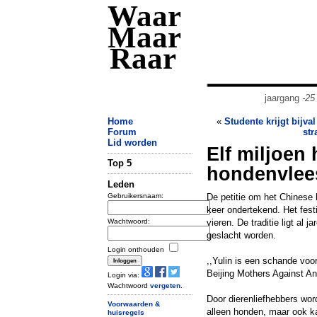
Waar
Maar
Raar
jaargang
-25
Home
«
Studente krijgt bijval
Forum
st
Lid worden
Elf miljoen
Top 5
hondenvlees
Leden
Gebruikersnaam:
De petitie om het Chinese h
keer ondertekend. Het festi
Wachtwoord:
vieren. De traditie ligt al
geslacht worden.
Login onthouden
,,Yulin is een schande voo
Beijing Mothers Against A
Login via:
Wachtwoord
vergeten
.
Door dierenliefhebbers word
Voorwaarden &
alleen honden, maar ook ka
huisregels