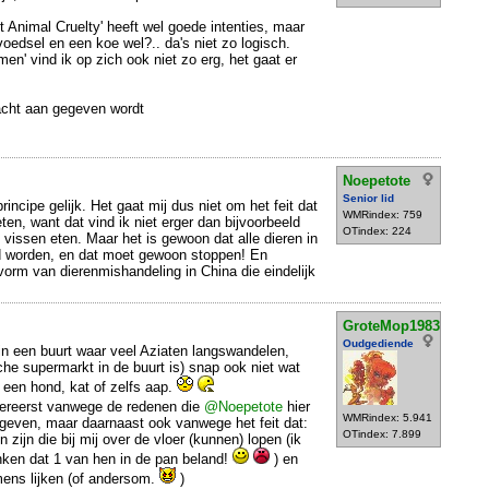
t Animal Cruelty' heeft wel goede intenties, maar
edsel en een koe wel?.. da's niet zo logisch.
en' vind ik op zich ook niet zo erg, het gaat er
dacht aan gegeven wordt
Noepetote
Senior lid
 principe gelijk. Het gaat mij dus niet om het feit dat
WMRindex: 759
en, want dat vind ik niet erger dan bijvoorbeeld
OTindex: 224
 vissen eten. Maar het is gewoon dat alle dieren in
d worden, en dat moet gewoon stoppen! En
 vorm van dierenmishandeling in China die eindelijk
GroteMop1983
Oudgediende
 in een buurt waar veel Aziaten langswandelen,
che supermarkt in de buurt is) snap ook niet wat
n een hond, kat of zelfs aap.
ereerst vanwege de redenen die
@Noepetote
hier
WMRindex: 5.941
even, maar daarnaast ook vanwege het feit dat:
OTindex: 7.899
 zijn die bij mij over de vloer (kunnen) lopen (ik
nken dat 1 van hen in de pan beland!
) en
ens lijken (of andersom.
)