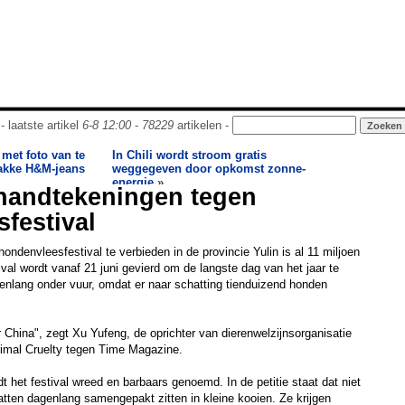
- laatste artikel
6-8 12:00
-
78229
artikelen -
 met foto van te
In Chili wordt stroom gratis
rakke H&M-jeans
weggegeven door opkomst zonne-
energie
»
 handtekeningen tegen
festival
ondenvleesfestival te verbieden in de provincie Yulin is al 11 miljoen
val wordt vanaf 21 juni gevierd om de langste dag van het jaar te
 jarenlang onder vuur, omdat er naar schatting tienduizend honden
r China", zegt Xu Yufeng, de oprichter van dierenwelzijnsorganisatie
nimal Cruelty tegen Time Magazine.
t het festival wreed en barbaars genoemd. In de petitie staat dat niet
tten dagenlang samengepakt zitten in kleine kooien. Ze krijgen