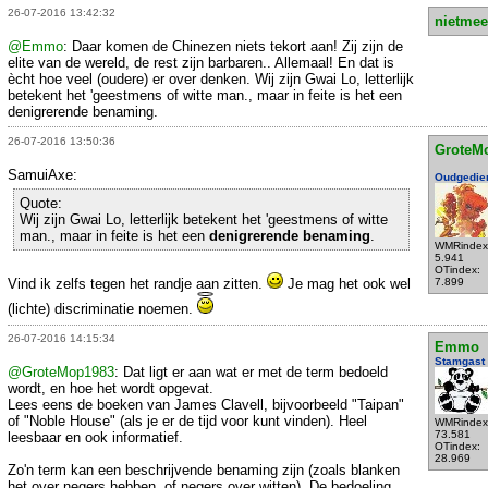
26-07-2016 13:42:32
nietmee
@Emmo
: Daar komen de Chinezen niets tekort aan! Zij zijn de
elite van de wereld, de rest zijn barbaren.. Allemaal! En dat is
ècht hoe veel (oudere) er over denken. Wij zijn Gwai Lo, letterlijk
betekent het 'geestmens of witte man., maar in feite is het een
denigrerende benaming.
26-07-2016 13:50:36
GroteM
SamuiAxe:
Oudgedie
Quote:
Wij zijn Gwai Lo, letterlijk betekent het 'geestmens of witte
man., maar in feite is het een
denigrerende benaming
.
WMRindex
5.941
OTindex:
Vind ik zelfs tegen het randje aan zitten.
Je mag het ook wel
7.899
(lichte) discriminatie noemen.
26-07-2016 14:15:34
Emmo
Stamgast
@GroteMop1983
: Dat ligt er aan wat er met de term bedoeld
wordt, en hoe het wordt opgevat.
Lees eens de boeken van James Clavell, bijvoorbeeld "Taipan"
of "Noble House" (als je er de tijd voor kunt vinden). Heel
WMRindex
73.581
leesbaar en ook informatief.
OTindex:
28.969
Zo'n term kan een beschrijvende benaming zijn (zoals blanken
het over negers hebben, of negers over witten). De bedoeling