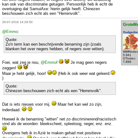
kan ook van discriminatie getuigen. Persoonlijk heb ik echt de
overtuiging dat SamuiAxe: hierin gelijk heeft. Chinezen
beschouwen zich echt als een "Herrenvolk".
26-07-2016 14:29:50
GroteM
@Emmo
:
Oudgedie
Quote:
Zo'n term kan een beschrijvende benaming zijn (zoals
blanken het over negers hebben, of negers over witten).
WMRindex
5.941
OTindex:
Foei, wat zeg je nou,
@Emmo
!
Je mag geen negers
7.899
zeggen!
Maar je hebt gelijk, hoor!
(Heb ik ook weer wat geleerd.
)
Quote:
Chinezen beschouwen zich echt als een "Herrenvolk".
Dat is iets nieuws voor mij.
Maar het kan wel zo zijn,
inderdaad.
Hoewel ik de benaming "witten" net zo discriminerend/racistisch
vind als de woorden: bleekscheet, spleetoog, neger, enz. enz.
Overigens heb ik in Azië te maken gehad met positieve