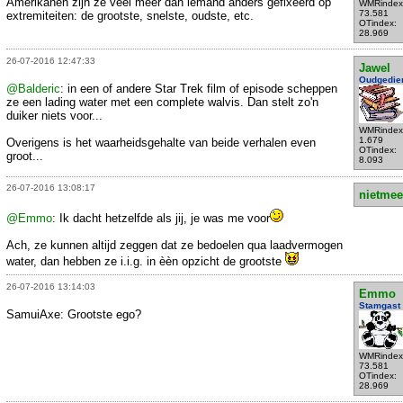
Amerikanen zijn ze veel meer dan iemand anders gefixeerd op
WMRindex
73.581
extremiteiten: de grootste, snelste, oudste, etc.
OTindex:
28.969
26-07-2016 12:47:33
Jawel
Oudgedie
@Balderic
: in een of andere Star Trek film of episode scheppen
ze een lading water met een complete walvis. Dan stelt zo'n
duiker niets voor...
WMRindex
1.679
Overigens is het waarheidsgehalte van beide verhalen even
OTindex:
groot...
8.093
26-07-2016 13:08:17
nietmee
@Emmo
: Ik dacht hetzelfde als jij, je was me voor
Ach, ze kunnen altijd zeggen dat ze bedoelen qua laadvermogen
water, dan hebben ze i.i.g. in èèn opzicht de grootste
26-07-2016 13:14:03
Emmo
Stamgast
SamuiAxe: Grootste ego?
WMRindex
73.581
OTindex:
28.969