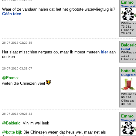
Emmo
Stamgast
Waar of ze vandaan halen dat het het grootste watervliegtuig is?
Géén idee
.
WMRindex
73.581
OTindex:
28.969
26-07-2016 02:29:35
Balderi
Erelid
Het slaat misschien nergens op, maar ik moest meteen
hier
aan
WMRindex
1.124
denken.
OTindex: 
26-07-2016 03:33:07
botte bi
Oudgedie
@Emmo
:
weten die Chinezen veel
WMRindex
90.824
OTindex:
39.090
26-07-2016 09:25:34
Emmo
Stamgast
@Balderic
: Vin 'm wel leuk
@botte bijl
: Die Chinezen weten dat heus wel, maar net als