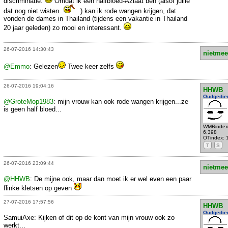
discriminatie.
Omdat ik een halfbloed-Aziaat ben (alsof jullie
dat nog niet wisten.
) kan ik rode wangen krijgen, dat
vonden de dames in Thailand (tijdens een vakantie in Thailand
20 jaar geleden) zo mooi en interessant.
26-07-2016 14:30:43
nietmee
@Emmo
: Gelezen
Twee keer zelfs
26-07-2016 19:04:16
HHWB
Oudgedie
@GroteMop1983
: mijn vrouw kan ook rode wangen krijgen...ze
is geen half bloed...
WMRindex
6.398
OTindex: 
T
S
26-07-2016 23:09:44
nietmee
@HHWB
: De mijne ook, maar dan moet ik er wel even een paar
flinke kletsen op geven
27-07-2016 17:57:56
HHWB
Oudgedie
SamuiAxe: Kijken of dit op de kont van mijn vrouw ook zo
werkt...