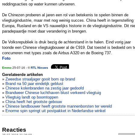
reddingsacties op water kunnen uitvoeren.
De Chinezen proberen al jaren een rol van betekenis te spelen binnen de
vliegtuigindustrie, maar met nog weinig succes. China heeft in tegenstelling 
Europa, Rusland en de VS nauwelijks historie in de vliegtuigindustrie. Dit n
paradepaardje moet daar verandering in brengen.
De Volksrepubliek is druk bezig de achterstand in te halen. Eind vorig jaar
toonde een Chinese vliegtuigbouwer al de C919. Dat toestel is bedoeld om t
concurreren met types zoals de Airbus A320 en de Boeing 737.
Foto
Emmo
25-07-16 - ©
RTL Nieuws
Gerelateerde artikelen
»
Zweedse straaljager gooit bom op brand
»
Brand na 50 jaar eindelijk geblust
»
Chinese kolenbranden na zestig jaar gedoofd
»
Brandweer Chinese luchthaven blust verkeerd vliegtuig
»
Vliegtuig landt op boomtoppen
»
China heeft het grootste gebouw
»
Chinese landbouwer heeft grootste mannenborsten ter wereld
»
Enorme spin springt uit postpakket in Nederlandse winkel
Reacties
25-07-2016 21:26:09