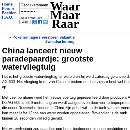
Waar
Home
Forum
Maar
Beelden
F.A.Q.
Login onthouden
Raar
«
Pokemonjagers verstoren vakantie
Zweedse koning
China lanceert nieuw
Vrouw neemt wraak op collega die haar
melk stal
»
paradepaardje: grootste
watervliegtuig
Het is het grootste watervliegtuig ter wereld en hij werd zaterdag gelanceerd
AG 600. Het vliegtuig komt van Chinese bodem en daar zijn ze best wel tro
op.
Met veel bombarie werd het nieuwe voertuig gepresenteerd door producent 
De AG 600 is 36,9 meter lang en wordt aangedreven door vier turbopropmot
die onder Russische licentie in China zijn gebouwd. In de tank van het voert
kan maar liefst 12 ton aan water worden opgeslagen. Bovendien is de tank
binnen 20 seconden volledig gevuld.
Het watervliegtuig zou daardoor nog beter bosbranden kunnen bestrijden en