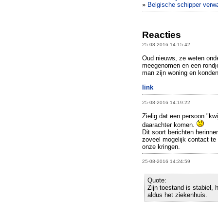
»
Belgische schipper ver
Reacties
25-08-2016 14:15:42
Oud nieuws, ze weten onder
meegenomen en een rondje 
man zijn woning en konden 
link
25-08-2016 14:19:22
Zielig dat een persoon "kwi
daarachter komen.
Dit soort berichten herin
zoveel mogelijk contact t
onze kringen.
25-08-2016 14:24:59
Quote:
Zijn toestand is stabiel, 
aldus het ziekenhuis.