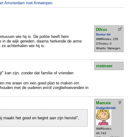
wart Amsterdam met Antwerpen
D0rus
Senior lid
tussen wie hij is. De politie heeft hem
WMRindex: 255
in de wijk gereden, daarna herkende de arme
OTindex: 0
ze achterhalen wie hij is.
Wnplts: Nijmegen
nietmeer
jt" kan zijn, zonder dat familie of vrienden
neren me eraan om een goed plan te maken om
e houden met de ouderen en/of zorgbehoevenden in
Mamsie
Oudgediende
hij maakt het goed en begint aan zijn herstel",
WMRindex:
46.743