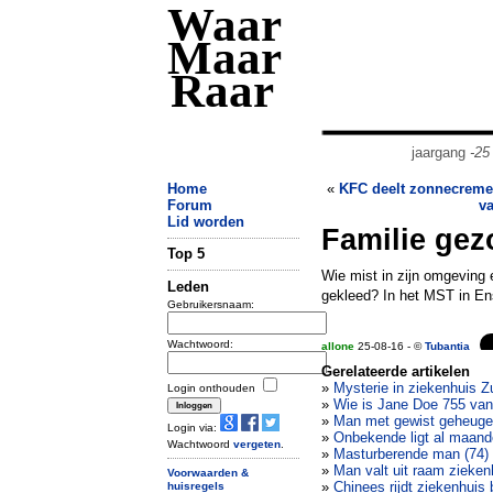
Waar
Maar
Raar
jaargang
-25
Home
«
KFC deelt zonnecreme 
Forum
v
Lid worden
Familie gezo
Top 5
Wie mist in zijn omgeving 
Leden
gekleed? In het MST in En
Gebruikersnaam:
Wachtwoord:
allone
25-08-16 - ©
Tubantia
Gerelateerde artikelen
»
Mysterie in ziekenhuis Z
Login onthouden
»
Wie is Jane Doe 755 van
»
Man met gewist geheugen
Login via:
»
Onbekende ligt al maande
Wachtwoord
vergeten
.
»
Masturberende man (74)
»
Man valt uit raam zieken
Voorwaarden &
»
Chinees rijdt ziekenhuis
huisregels