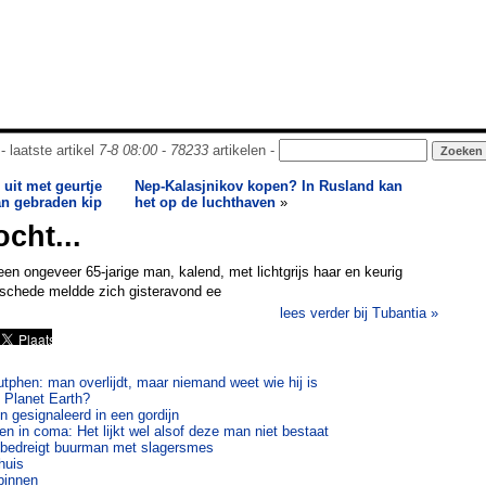
- laatste artikel
7-8 08:00
-
78233
artikelen -
uit met geurtje
Nep-Kalasjnikov kopen? In Rusland kan
an gebraden kip
het op de luchthaven
»
cht...
een ongeveer 65-jarige man, kalend, met lichtgrijs haar en keurig
schede meldde zich gisteravond ee
lees verder bij Tubantia »
utphen: man overlijdt, maar niemand weet wie hij is
 Planet Earth?
 gesignaleerd in een gordijn
n in coma: Het lijkt wel alsof deze man niet bestaat
 bedreigt buurman met slagersmes
huis
 binnen