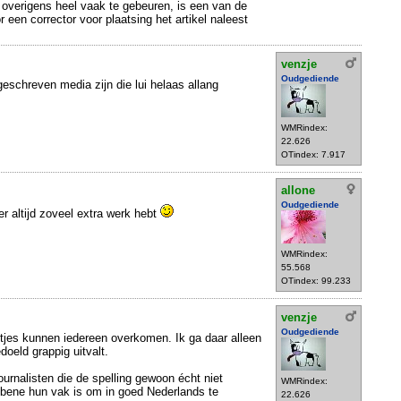
 overigens heel vaak te gebeuren, is een van de
r een corrector voor plaatsing het artikel naleest
venzje
Oudgediende
schreven media zijn die lui helaas allang
WMRindex:
22.626
OTindex: 7.917
allone
Oudgediende
ier altijd zoveel extra werk hebt
WMRindex:
55.568
OTindex: 99.233
venzje
Oudgediende
utjes kunnen iedereen overkomen. Ik ga daar alleen
doeld grappig uitvalt.
ournalisten die de spelling gewoon écht niet
WMRindex:
a bene hun vak is om in goed Nederlands te
22.626