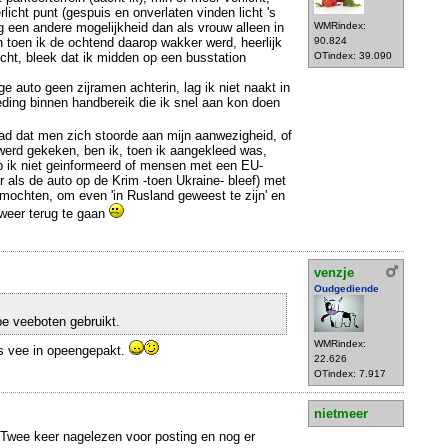
licht punt (gespuis en onverlaten vinden licht 's
ag een andere mogelijkheid dan als vrouw alleen in
WMRindex:
n toen ik de ochtend daarop wakker werd, heerlijk
90.824
icht, bleek dat ik midden op een busstation
OTindex: 39.090
e auto geen zijramen achterin, lag ik niet naakt in
eding binnen handbereik die ik snel aan kon doen
had dat men zich stoorde aan mijn aanwezigheid, of
 werd gekeken, ben ik, toen ik aangekleed was,
 ik niet geinformeerd of mensen met een EU-
r als de auto op de Krim -toen Ukraine- bleef) met
mochten, om even 'in Rusland geweest te zijn' en
weer terug te gaan
venzje
Oudgediende
pe veeboten gebruikt.
WMRindex:
ls vee in opeengepakt.
22.626
OTindex: 7.917
nietmeer
 Twee keer nagelezen voor posting en nog er