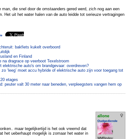
 man, die snel door de omstaanders gered werd, zich nog aan een
. Het uit het water halen van de auto leidde tot serieuze vertragingen
ie
hteruit: bakfiets kukelt overboord
itdijk
usland en Finland
 na dragrace op veerboot Texelstroom
t elektrische auto's om brandgevaar: overdreven?
zo ‘leeg’ moet accu hybride of elektrische auto zijn voor toegang tot
 20 etages
d: peuter valt 30 meter naar beneden, verpleegsters vangen hem op
allone
Oudgediende
ronken.. maar tegelijkertijd is het ook vreemd dat
dat het ueberhaupt mogelijk is zomaar het water in
WMRindex: