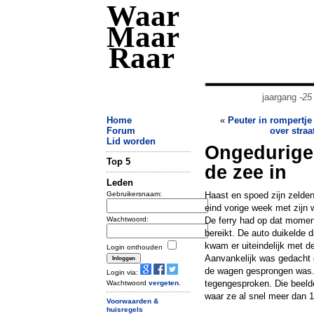
Waar
Maar
Raar
jaargang
-25
Home
«
Peuter in rompertje
Forum
over straa
Lid worden
Ongedurige 
Top 5
de zee in
Leden
Gebruikersnaam:
Haast en spoed zijn zelden
eind vorige week met zijn w
Wachtwoord:
De ferry had op dat moment
bereikt. De auto duikelde d
kwam er uiteindelijk met d
Login onthouden
Aanvankelijk was gedacht d
de wagen gesprongen was.
Login via:
tegengesproken. Die beeld
Wachtwoord
vergeten
.
waar ze al snel meer dan 1 
Voorwaarden &
huisregels