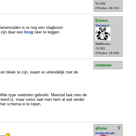
55.568
OTindex: 99.233
Emmo
Stamgast
n Genemuiden is er nog een slagboom.
 zijn daar een
brug
neer te leggen.
WMRindex:
73.581
OTindex: 28.969
nietmeer
en bleek te zijn, kwam er uiteindelijk met de
elfde type veeboten gebruikt. Meestal laat men de
eerd is, maar soms laat men hem al wat eerder
 het schema in te lopen.
allone
Oudgediende