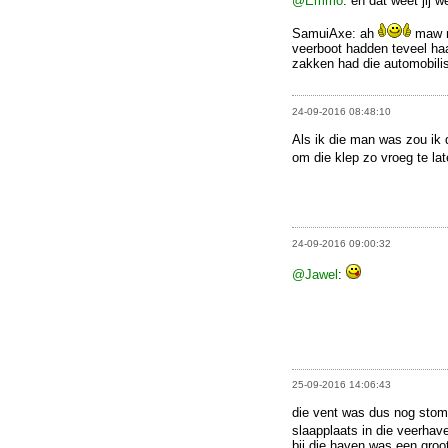
@Emmo
: en dat weet jij 
SamuiAxe: ah
maw n
veerboot hadden teveel haa
zakken had die automobilist
24-09-2016 08:48:10
Als ik die man was zou ik
om die klep zo vroeg te la
24-09-2016 09:00:32
@Jawel
:
25-09-2016 14:06:43
die vent was dus nog stomm
slaapplaats in die veerha
bij die haven was een groot