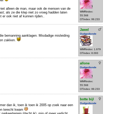
weer
iet alleen de man, maar ook de mensen van de
WMRindex:
st; als ze die klep niet zo vroeg hadden laten
55.568
 er ook niet af kunnen rijden..
OTindex: 99.233
Jawel
Oudgediende
 die bemanning aanklagen. Misdadige misleiding
ten zakken.
WMRindex: 1.679
OTindex: 8.093
allone
Oudgediende
WMRindex:
55.568
OTindex: 99.233
botte bijl
Oudgediende
er dan ik, toen ik toen ik 2005 op zoek naar een
ven terecht kwam
 parkeerterrein (dacht ik), min of meer verlicht,