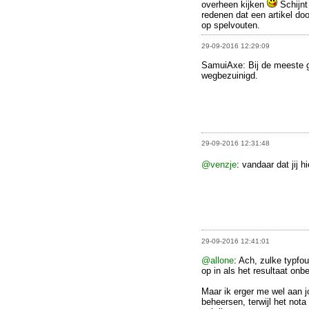
overheen kijken
Schijnt
redenen dat een artikel doo
op spelvouten.
29-09-2016 12:29:09
SamuiAxe: Bij de meeste ge
wegbezuinigd.
29-09-2016 12:31:48
@venzje
: vandaar dat jij h
29-09-2016 12:41:01
@allone
: Ach, zulke typfo
op in als het resultaat onbe
Maar ik erger me wel aan j
beheersen, terwijl het not