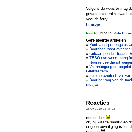
Volgens de website mag de
gevangenisstraf verwachten
voor de ferry.
Filmpje
botte bijl
23-09-16 - ©
de Redact
Gerelateerde artikelen
»
Pont vaart per ongeluk ac
»
Doornbos raast over Afslu
»
Cubaan pendelt tussen R
»
TESO overweegt aangifte
»
Noorse veerdienst weiger
»
Vakantiegangers opgelet: 
Griekse ferry
»
Zuiplap overleeft val van
»
Door het oog van de naal
met jas
Reacties
23-09-2016 21:36:52
mooie duik
ok, hij was te haastig en d
er geen beveiliging is, en 
te rijden