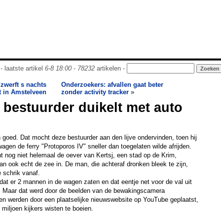
- laatste artikel
6-8 18:00
-
78232
artikelen -
 zwerft s nachts
Onderzoekers: afvallen gaat beter
t in Amstelveen
zonder activity tracker
»
bestuurder duikelt met auto
 goed. Dat mocht deze bestuurder aan den lijve ondervinden, toen hij
agen de ferry "Protoporos IV" sneller dan toegelaten wilde afrijden.
 nog niet helemaal de oever van Kertsj, een stad op de Krim,
an ook echt de zee in. De man, die achteraf dronken bleek te zijn,
e schrik vanaf.
at er 2 mannen in de wagen zaten en dat eentje net voor de val uit
 Maar dat werd door de beelden van de bewakingscamera
en werden door een plaatselijke nieuwswebsite op YouTube geplaatst,
miljoen kijkers wisten te boeien.