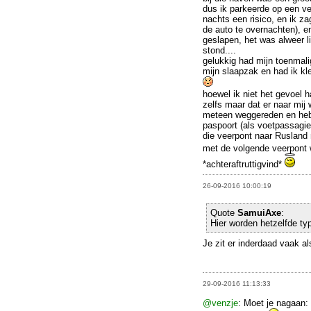
dus ik parkeerde op een ver
nachts een risico, en ik z
de auto te overnachten), e
geslapen, het was alweer l
stond....
gelukkig had mijn toenmalig
mijn slaapzak en had ik kl
hoewel ik niet het gevoel 
zelfs maar dat er naar mij
meteen weggereden en heb
paspoort (als voetpassagie
die veerpont naar Rusland 
met de volgende veerpont 
*achteraftruttigvind*
26-09-2016 10:00:19
Quote
SamuiAxe
:
Hier worden hetzelfde ty
Je zit er inderdaad vaak a
29-09-2016 11:13:33
@venzje
: Moet je nagaan: