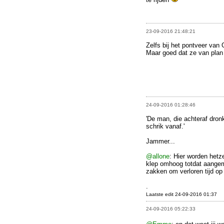
23-09-2016 21:48:21
Zelfs bij het pontveer va
Maar goed dat ze van plan
24-09-2016 01:28:46
'De man, die achteraf dronk
schrik vanaf.'
Jammer...
@allone
: Hier worden hetz
klep omhoog totdat aangem
zakken om verloren tijd op
.
Laatste edit 24-09-2016 01:37
24-09-2016 05:22:33