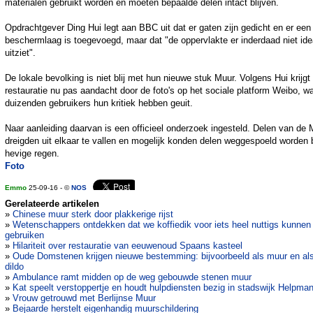
materialen gebruikt worden en moeten bepaalde delen intact blijven.
Opdrachtgever Ding Hui legt aan BBC uit dat er gaten zijn gedicht en er een
beschermlaag is toegevoegd, maar dat "de oppervlakte er inderdaad niet ide
uitziet".
De lokale bevolking is niet blij met hun nieuwe stuk Muur. Volgens Hui krijgt
restauratie nu pas aandacht door de foto's op het sociale platform Weibo, w
duizenden gebruikers hun kritiek hebben geuit.
Naar aanleiding daarvan is een officieel onderzoek ingesteld. Delen van de 
dreigden uit elkaar te vallen en mogelijk konden delen weggespoeld worden b
hevige regen.
Foto
Emmo
25-09-16 - ©
NOS
Gerelateerde artikelen
»
Chinese muur sterk door plakkerige rijst
»
Wetenschappers ontdekken dat we koffiedik voor iets heel nuttigs kunnen
gebruiken
»
Hilariteit over restauratie van eeuwenoud Spaans kasteel
»
Oude Domstenen krijgen nieuwe bestemming: bijvoorbeeld als muur en al
dildo
»
Ambulance ramt midden op de weg gebouwde stenen muur
»
Kat speelt verstoppertje en houdt hulpdiensten bezig in stadswijk Helpma
»
Vrouw getrouwd met Berlijnse Muur
»
Bejaarde herstelt eigenhandig muurschildering