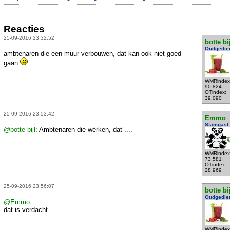
Reacties
25-09-2016 23:32:52
botte bi
Oudgedie
ambtenaren die een muur verbouwen, dat kan ook niet goed
gaan
WMRindex
90.824
OTindex:
39.090
25-09-2016 23:53:42
Emmo
Stamgast
@botte bijl
: Ambtenaren die wérken, dat ....
WMRindex
73.581
OTindex:
28.969
25-09-2016 23:56:07
botte bi
Oudgedie
@Emmo
:
dat is verdacht
WMRindex