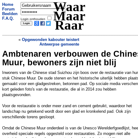
Waar
Home
Forum
Maar
Beelden
F.A.Q.
Login onthouden
Raar
«
Opgewonden kabouter teistert
Antwerpse gemeente
Ambtenaren verbouwen de Chine
80 procent politieagenten in Zweden
denkt er over ander werk te zoeken
»
Muur, bewoners zijn niet blij
Inwoners van de Chinese stad Suizhou zijn boos over de restauratie van hu
stuk Chinese Muur. De oude stenen en het historische uiterlijk hebben plaat
gemaakt voor een gladgestreken, betonnen pad. Op sociale media versche
kort geleden foto's van de restauratie, die al in 2014 zou hebben
plaatsgevonden.
Voor de restauratie is onder meer zand en cement gebruikt, waardoor het
landschap nu getekend wordt door een glad en kronkelend pad. Ook zijn
verschillende torens gesloopt.
Omdat de Chinese Muur onderdeel is van de Unesco Werelderfgoedlijst, hee
overheid speciale regels opgesteld voor restauraties. Zo mogen niet alle