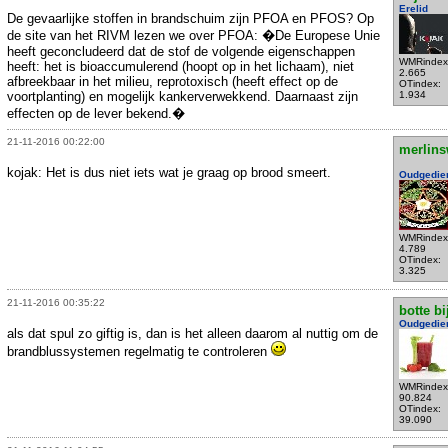
Erelid
De gevaarlijke stoffen in brandschuim zijn PFOA en PFOS? Op
de site van het RIVM lezen we over PFOA: �De Europese Unie
heeft geconcludeerd dat de stof de volgende eigenschappen
WMRindex
heeft: het is bioaccumulerend (hoopt op in het lichaam), niet
2.665
afbreekbaar in het milieu, reprotoxisch (heeft effect op de
OTindex:
voortplanting) en mogelijk kankerverwekkend. Daarnaast zijn
1.934
effecten op de lever bekend.�
21-11-2016 00:22:00
merlins
kojak: Het is dus niet iets wat je graag op brood smeert.
Oudgedie
WMRindex
4.789
OTindex:
3.325
21-11-2016 00:35:22
botte bi
Oudgedie
als dat spul zo giftig is, dan is het alleen daarom al nuttig om de
brandblussystemen regelmatig te controleren
WMRindex
90.824
OTindex:
39.090