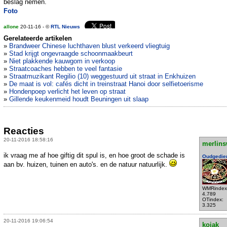
beslag nemen.
Foto
allone
20-11-16 - ©
RTL Nieuws
Gerelateerde artikelen
»
Brandweer Chinese luchthaven blust verkeerd vliegtuig
»
Stad krijgt ongevraagde schoonmaakbeurt
»
Niet plakkende kauwgom in verkoop
»
Straatcoaches hebben te veel fantasie
»
Straatmuzikant Regilio (10) weggestuurd uit straat in Enkhuizen
»
De maat is vol: cafés dicht in treinstraat Hanoi door selfietoerisme
»
Hondenpoep verlicht het leven op straat
»
Gillende keukenmeid houdt Beuningen uit slaap
Reacties
20-11-2016 18:58:16
merlins
ik vraag me af hoe giftig dit spul is, en hoe groot de schade is
Oudgedie
aan bv. huizen, tuinen en auto's. en de natuur natuurlijk.
WMRindex
4.789
OTindex:
3.325
20-11-2016 19:06:54
kojak