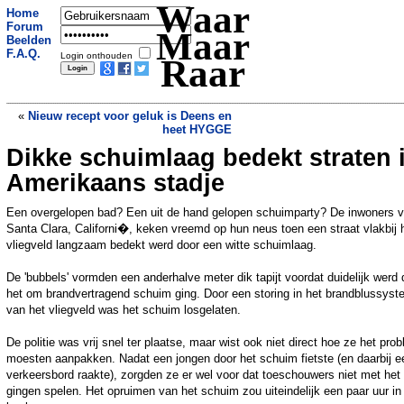
Waar
Home
Forum
Maar
Beelden
F.A.Q.
Login onthouden
Raar
«
Nieuw recept voor geluk is Deens en
heet HYGGE
Dikke schuimlaag bedekt straten 
Rattenburgers nieuwste rage in Moskou
»
Amerikaans stadje
Een overgelopen bad? Een uit de hand gelopen schuimparty? De inwoners 
Santa Clara, Californi�, keken vreemd op hun neus toen een straat vlakbij 
vliegveld langzaam bedekt werd door een witte schuimlaag.
De 'bubbels' vormden een anderhalve meter dik tapijt voordat duidelijk werd 
het om brandvertragend schuim ging. Door een storing in het brandblussys
van het vliegveld was het schuim losgelaten.
De politie was vrij snel ter plaatse, maar wist ook niet direct hoe ze het pro
moesten aanpakken. Nadat een jongen door het schuim fietste (en daarbij e
verkeersbord raakte), zorgden ze er wel voor dat toeschouwers niet met het
gingen spelen. Het opruimen van het schuim zou uiteindelijk een paar uur in