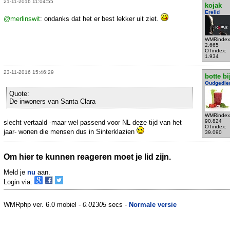
21-11-2016 11:04:55
kojak
Erelid
@merlinswit
: ondanks dat het er best lekker uit ziet.
WMRindex
2.665
OTindex:
1.934
23-11-2016 15:46:29
botte bi
Oudgedie
Quote:
De inwoners van Santa Clara
WMRindex
90.824
slecht vertaald -maar wel passend voor NL deze tijd van het
OTindex:
jaar- wonen die mensen dus in Sinterklazien
39.090
Om hier te kunnen reageren moet je lid zijn.
Meld je
nu
aan.
Login via:
WMRphp ver. 6.0 mobiel -
0.01305
secs -
Normale versie