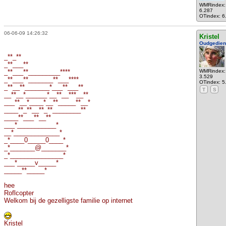
WMRindex:
6.287
OTindex: 6
06-06-09 14:26:32
Kristel
Oudgedie
_**_**
_**___**
_**___**_________****
WMRindex:
3.529
_**___**_______**___****
OTindex: 5
_**__**_______*___**___**
T
S
__**__*______*__**__***__**
___**__*____*__**_____**__*
____**_**__**_**________**
____**___**__**
___*___________*
__*_____________*
_*____0_____0____*
_*_______@_______*
_*_______________*
___*_____v_____*
_____**_____*
hee
Roflcopter
Welkom bij de gezelligste familie op internet
Kristel