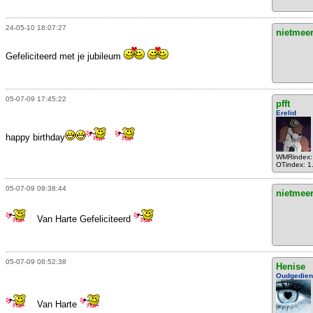
24-05-10 18:07:27
nietmee
Gefeliciteerd met je jubileum
05-07-09 17:45:22
pfft
Erelid
happy birthday
WMRindex:
OTindex: 1
05-07-09 09:38:44
nietmee
Van Harte Gefeliciteerd
05-07-09 08:52:38
Henise
Oudgedie
Van Harte