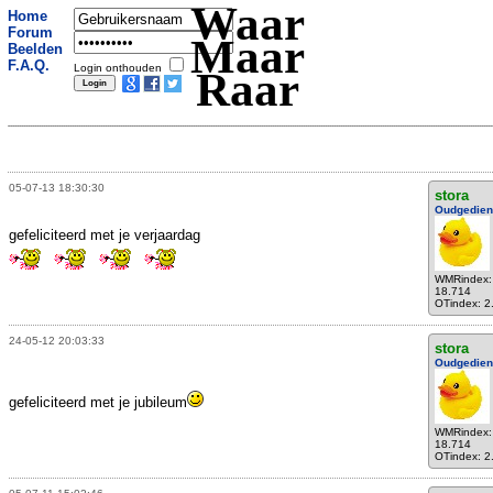
Waar
Home
Forum
Maar
Beelden
F.A.Q.
Login onthouden
Raar
05-07-13 18:30:30
stora
Oudgedie
gefeliciteerd met je verjaardag
WMRindex:
18.714
OTindex: 2
24-05-12 20:03:33
stora
Oudgedie
gefeliciteerd met je jubileum
WMRindex:
18.714
OTindex: 2