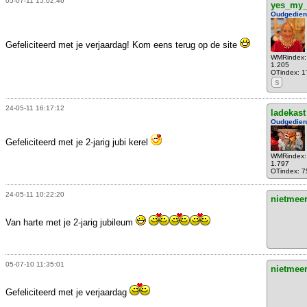
05-07-11 15:02:46
yes_my_
Oudgedie
Gefeliciteerd met je verjaardag! Kom eens terug op de site
WMRindex:
1.205
OTindex: 1
S
24-05-11 16:17:12
ladekast
Oudgedie
Gefeliciteerd met je 2-jarig jubi kerel
WMRindex:
1.797
OTindex: 7
24-05-11 10:22:20
nietmee
Van harte met je 2-jarig jubileum
05-07-10 11:35:01
nietmee
Gefeliciteerd met je verjaardag