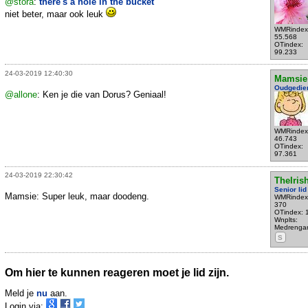
@stora
:
there's a hole in the bucket
niet beter, maar ook leuk
WMRindex
55.568
OTindex:
99.233
24-03-2019 12:40:30
Mamsie
Oudgedie
@allone
: Ken je die van Dorus? Geniaal!
WMRindex
46.743
OTindex:
97.361
24-03-2019 22:30:42
TheIris
Senior lid
Mamsie: Super leuk, maar doodeng.
WMRindex
370
OTindex: 
Wnplts:
Medrenga
S
Om hier te kunnen reageren moet je lid zijn.
Meld je
nu
aan.
Login via: