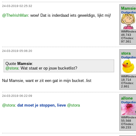
24-03-2019 02:25:32
Mamsie
Oudgedie
@TheIrishMan
: wow! Dat is inderdaad iets geweldigs, lijkt mij!
WMRindex
46.743
OTindex:
97.361
24-03-2019 05:06:20
stora
Oudgedie
Quote
Mamsie
:
@stora
: Wat staat er op jouw bucketlist?
WMRindex
18.714
Nul Mamsie, want er zit een gat in mijn bucket..list
OTindex:
2.861
24-03-2019 06:22:09
allone
Oudgedie
@stora
:
dat moet je stoppen, lieve
@stora
WMRindex
55.568
OTindex:
99.233