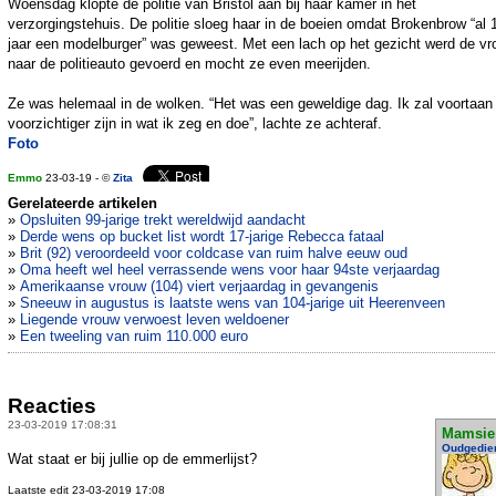
Woensdag klopte de politie van Bristol aan bij haar kamer in het
verzorgingstehuis. De politie sloeg haar in de boeien omdat Brokenbrow “al 
jaar een modelburger” was geweest. Met een lach op het gezicht werd de v
naar de politieauto gevoerd en mocht ze even meerijden.
Ze was helemaal in de wolken. “Het was een geweldige dag. Ik zal voortaan
voorzichtiger zijn in wat ik zeg en doe”, lachte ze achteraf.
Foto
Emmo
23-03-19 - ©
Zita
Gerelateerde artikelen
»
Opsluiten 99-jarige trekt wereldwijd aandacht
»
Derde wens op bucket list wordt 17-jarige Rebecca fataal
»
Brit (92) veroordeeld voor coldcase van ruim halve eeuw oud
»
Oma heeft wel heel verrassende wens voor haar 94ste verjaardag
»
Amerikaanse vrouw (104) viert verjaardag in gevangenis
»
Sneeuw in augustus is laatste wens van 104-jarige uit Heerenveen
»
Liegende vrouw verwoest leven weldoener
»
Een tweeling van ruim 110.000 euro
Reacties
23-03-2019 17:08:31
Mamsie
Oudgedie
Wat staat er bij jullie op de emmerlijst?
Laatste edit 23-03-2019 17:08