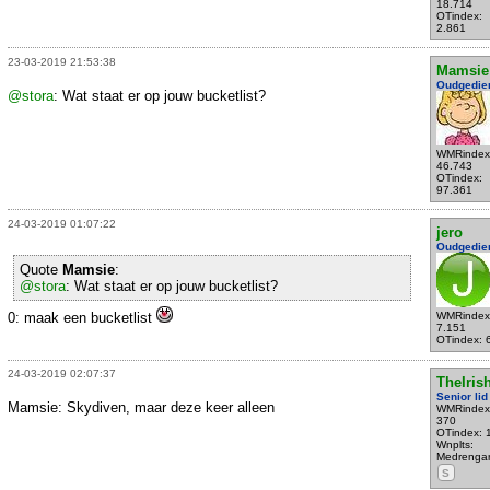
18.714
OTindex:
2.861
23-03-2019 21:53:38
Mamsie
Oudgedie
@stora
: Wat staat er op jouw bucketlist?
WMRindex
46.743
OTindex:
97.361
24-03-2019 01:07:22
jero
Oudgedie
Quote
Mamsie
:
@stora
: Wat staat er op jouw bucketlist?
0: maak een bucketlist
WMRindex
7.151
OTindex: 
24-03-2019 02:07:37
TheIris
Senior lid
Mamsie: Skydiven, maar deze keer alleen
WMRindex
370
OTindex: 
Wnplts:
Medrenga
S