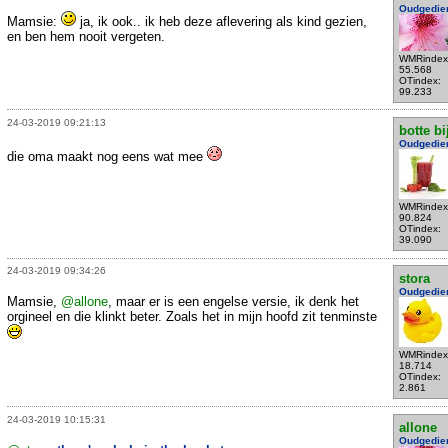
Oudgedie
Mamsie:
ja, ik ook.. ik heb deze aflevering als kind gezien,
en ben hem nooit vergeten.
WMRindex
55.568
OTindex:
99.233
24-03-2019 09:21:13
botte bi
Oudgedie
die oma maakt nog eens wat mee
WMRindex
90.824
OTindex:
39.090
24-03-2019 09:34:26
stora
Oudgedie
Mamsie,
@allone
, maar er is een engelse versie, ik denk het
orgineel en die klinkt beter. Zoals het in mijn hoofd zit tenminste
WMRindex
18.714
OTindex:
2.861
24-03-2019 10:15:31
allone
Oudgedie