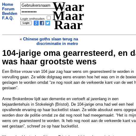
Waar
Home
Forum
Maar
Beelden
F.A.Q.
Login onthouden
Raar
«
Chinese goths slaan terug na
discriminatie in metro
104-jarige oma gearresteerd, en d
Amerikaans bloemenveld kan de
drommen Instagrammers niet aan
»
was haar grootste wens
Een Britse vrouw van 104 jaar zag haar wens om gearresteerd te worden in
vervulling gaan. Ze wilde dolgraag eens ervaren hoe het was om in de boeie
geslagen te worden omdat “ze nog nooit aan de verkeerde kant van de wet 
gestaan”.
Anne Brokenbrow lijdt aan dementie en vertoeft al jarenlang in een
bejaardentehuis in Stokeleigh (Bristol). De 104-jarige oma had wel een heel
opvallende ervaring op haar bucketlist staan. Ze wilde absoluut eens opgep
worden door de politie omdat ze dat nog nooit had meegemaakt. “Het is mijn
wens om gearresteerd te worden. Ik heb nog nooit aan de verkeerde kant va
wet gestaan”, schreef ze op haar bucketlist.