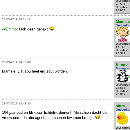
WMRindex
73.581
OTindex:
28.969
23-03-2019 18:11:49
Mamsie
Oudgedie
@Emmo
: Ook geen gehakt?
WMRindex
46.743
OTindex:
97.361
23-03-2019 18:45:00
Emmo
Stamgast
Mamsie: Dat zou héél erg zout worden.
WMRindex
73.581
OTindex:
28.969
23-03-2019 18:48:30
stora
Oudgedie
104 jaar oud en blijkbaar lichtelijk dement. Misschien dacht die
vrouw eerst dat die agenten schoenen kwamen brengen
WMRindex