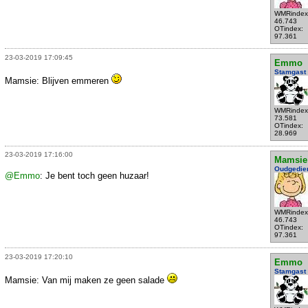
WMRindex
46.743
OTindex:
97.361
23-03-2019 17:09:45
Emmo
Stamgast
Mamsie: Blijven emmeren
WMRindex
73.581
OTindex:
28.969
23-03-2019 17:16:00
Mamsie
Oudgedie
@Emmo
: Je bent toch geen huzaar!
WMRindex
46.743
OTindex:
97.361
23-03-2019 17:20:10
Emmo
Stamgast
Mamsie: Van mij maken ze geen salade