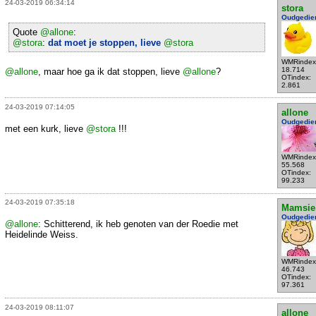
24-03-2019 06:34:14
stora
Oudgedie
Quote
@allone
:
@stora
:
dat moet je stoppen, lieve
@stora
WMRindex
18.714
@allone
, maar hoe ga ik dat stoppen, lieve
@allone
?
OTindex:
2.861
24-03-2019 07:14:05
allone
Oudgedie
met een kurk, lieve
@stora
!!!
WMRindex
55.568
OTindex:
99.233
24-03-2019 07:35:18
Mamsie
Oudgedie
@allone
: Schitterend, ik heb genoten van der Roedie met
Heidelinde Weiss.
WMRindex
46.743
OTindex:
97.361
24-03-2019 08:11:07
allone