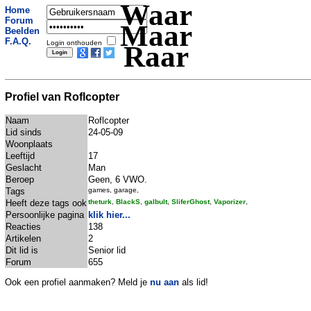
Waar
Home
Forum
Maar
Beelden
F.A.Q.
Login onthouden
Raar
Profiel van Roflcopter
Naam
Roflcopter
Lid sinds
24-05-09
Woonplaats
Leeftijd
17
Geslacht
Man
Beroep
Geen, 6 VWO.
Tags
games, garage,
Heeft deze tags ook
theturk
,
BlackS
,
galbult
,
SliferGhost
,
Vaporizer
,
Persoonlijke pagina
klik hier...
Reacties
138
Artikelen
2
Dit lid is
Senior lid
Forum
655
Ook een profiel aanmaken? Meld je
nu aan
als lid!