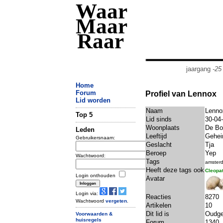
Waar
Maar
Raar
jaargang
-25
Home
Forum
Profiel van Lennox
Lid worden
Naam
Lenno
Top 5
Lid sinds
30-04
Woonplaats
De Bo
Leden
Leeftijd
Gehe
Gebruikersnaam:
Geslacht
Tja
Beroep
Yep
Wachtwoord:
Tags
amsterd
Heeft deze tags ook
Cleopa
Login onthouden
Avatar
Login via:
Reacties
8270
Wachtwoord
vergeten
.
Artikelen
10
Dit lid is
Oudge
Voorwaarden &
huisregels
Forum
1340