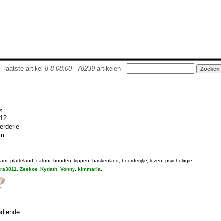
- laatste artikel
8-8 08:00
-
78239
artikelen -
x
-12
erderie
im
am, platteland, natuur, honden, kippen, baskenland, boerderijtje, lezen, psychologie, ,
tra3811
,
Zeekoe
,
Kydath
,
Vonny
,
kimmaria
,
diende