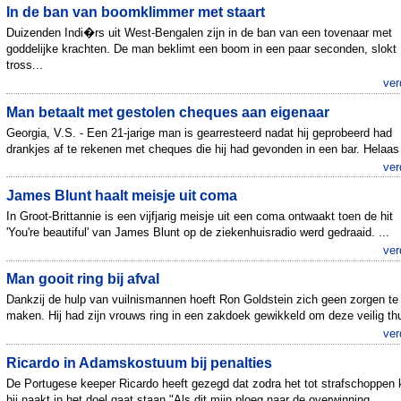
In de ban van boomklimmer met staart
Duizenden Indi�rs uit West-Bengalen zijn in de ban van een tovenaar met
goddelijke krachten. De man beklimt een boom in een paar seconden, slokt
tross...
ver
Man betaalt met gestolen cheques aan eigenaar
Georgia, V.S. - Een 21-jarige man is gearresteerd nadat hij geprobeerd had
drankjes af te rekenen met cheques die hij had gevonden in een bar. Helaas 
ver
James Blunt haalt meisje uit coma
In Groot-Brittannie is een vijfjarig meisje uit een coma ontwaakt toen de hit
'You're beautiful' van James Blunt op de ziekenhuisradio werd gedraaid. ...
ver
Man gooit ring bij afval
Dankzij de hulp van vuilnismannen hoeft Ron Goldstein zich geen zorgen te
maken. Hij had zijn vrouws ring in een zakdoek gewikkeld om deze veilig thu
ver
Ricardo in Adamskostuum bij penalties
De Portugese keeper Ricardo heeft gezegd dat zodra het tot strafschoppen
hij naakt in het doel gaat staan."Als dit mijn ploeg naar de overwinning...