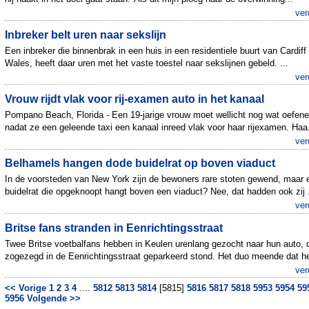
ver
Inbreker belt uren naar sekslijn
Een inbreker die binnenbrak in een huis in een residentiele buurt van Cardiff 
Wales, heeft daar uren met het vaste toestel naar sekslijnen gebeld. ...
ver
Vrouw rijdt vlak voor rij-examen auto in het kanaal
Pompano Beach, Florida - Een 19-jarige vrouw moet wellicht nog wat oefene
nadat ze een geleende taxi een kanaal inreed vlak voor haar rijexamen. Haa.
ver
Belhamels hangen dode buidelrat op boven viaduct
In de voorsteden van New York zijn de bewoners rare stoten gewend, maar 
buidelrat die opgeknoopt hangt boven een viaduct? Nee, dat hadden ook zij .
ver
Britse fans stranden in Eenrichtingsstraat
Twee Britse voetbalfans hebben in Keulen urenlang gezocht naar hun auto, 
zogezegd in de Eenrichtingsstraat geparkeerd stond. Het duo meende dat he
ver
<< Vorige
1
2
3
4
....
5812
5813
5814
[5815]
5816
5817
5818
5953
5954
59
5956
Volgende >>