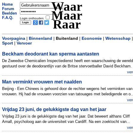
Waar
Home
Forum
Maar
Beelden
F.A.Q.
Login onthouden
Raar
Voorpagina
|
Binnenland
|
Buitenland
|
Economie
|
Wetenschap
|
Sport
|
Vervoer
Beckham deodorant kan sperma aantasten
De Zweedse Chemicalien Inspectiedienst heeft een waarschuwing de wereld
gestuurd over de deodorantlijn van de Britse stervoetballer David Beckham. 
ver
Man verminkt vrouwen met naalden
Beijing - Een Chinees is gehoord door de rechter wegens het verminken van 
vrouwen. Hij had de vrouwen voorzien van tatouages met beledigende en o..
ver
Vrijdag 23 juni, de gelukkigste dag van het jaar
Vrijdag 23 juni is de gelukkigste dag van het jaar. Dat beweert althans Cliff
Arnall, psycholoog aan de universiteit van Cardiff. Na een zoektocht van...
ver