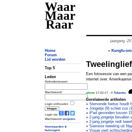
Waar
Maar
Raar
jaargang
-25
Home
«
Kungfu-oma
Forum
Lid worden
Tweelinglie
Top 5
Een fotosessie van een pas
Leden
internet over. Amerikaans
Gebruikersnaam:
Wachtwoord:
allone
17-02-17 - ©
Tubantia
Gerelateerde artikelen
»
Stervende foetus houdt 
Login onthouden
»
Jongetje (9) schiet zus 
»
iPad gevonden tussen 15
Login via:
»
2-jarig jongetje bevallen 
Wachtwoord
vergeten
.
»
2-jarig jongetje redt twe
»
Siamese tweeling uit Nig
Voorwaarden &
»
Vrouw viert echtscheidin
huisregels