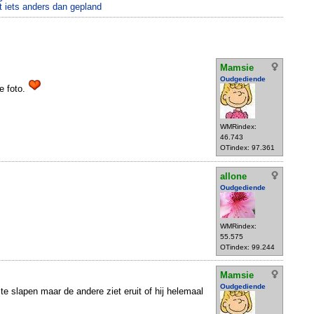
 iets anders dan gepland
Mamsie
Oudgediende
e foto.
WMRindex:
46.743
OTindex: 97.361
allone
Oudgediende
WMRindex:
55.575
OTindex: 99.244
Mamsie
Oudgediende
r te slapen maar de andere ziet eruit of hij helemaal