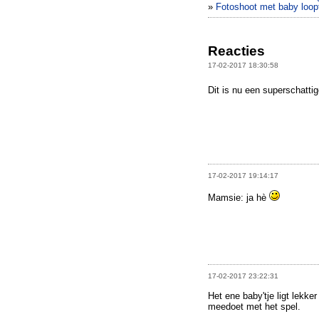
»
Fotoshoot met baby loopt
Reacties
17-02-2017 18:30:58
Dit is nu een superschattig
17-02-2017 19:14:17
Mamsie: ja hè
17-02-2017 23:22:31
Het ene baby'tje ligt lekke
meedoet met het spel.