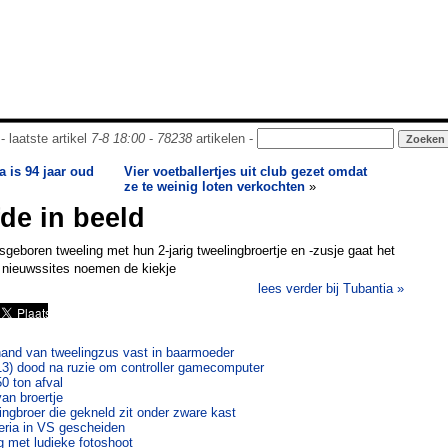
- laatste artikel
7-8 18:00
-
78238
artikelen -
 is 94 jaar oud
Vier voetballertjes uit club gezet omdat
ze te weinig loten verkochten
»
fde in beeld
geboren tweeling met hun 2-jarig tweelingbroertje en -zusje gaat het
e nieuwssites noemen de kiekje
lees verder bij Tubantia »
hand van tweelingzus vast in baarmoeder
(13) dood na ruzie om controller gamecomputer
0 ton afval
van broertje
elingbroer die gekneld zit onder zware kast
eria in VS gescheiden
g met ludieke fotoshoot