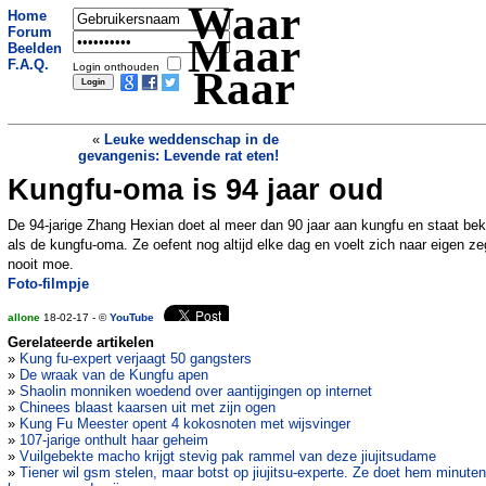
Waar
Home
Forum
Maar
Beelden
F.A.Q.
Login onthouden
Raar
«
Leuke weddenschap in de
gevangenis: Levende rat eten!
Kungfu-oma is 94 jaar oud
Tweelingliefde in beeld
»
De 94-jarige Zhang Hexian doet al meer dan 90 jaar aan kungfu en staat be
als de kungfu-oma. Ze oefent nog altijd elke dag en voelt zich naar eigen z
nooit moe.
Foto-filmpje
allone
18-02-17 - ©
YouTube
Gerelateerde artikelen
»
Kung fu-expert verjaagt 50 gangsters
»
De wraak van de Kungfu apen
»
Shaolin monniken woedend over aantijgingen op internet
»
Chinees blaast kaarsen uit met zijn ogen
»
Kung Fu Meester opent 4 kokosnoten met wijsvinger
»
107-jarige onthult haar geheim
»
Vuilgebekte macho krijgt stevig pak rammel van deze jiujitsudame
»
Tiener wil gsm stelen, maar botst op jiujitsu-experte. Ze doet hem minute