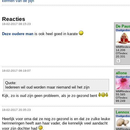
kermen van de pijn
Reacties
18-02-2017 08:15:23
De Pau
Oudgedie
Deze oudere man
is ook heel goed in karate
WMRindex
14.206
OTindex:
20.331
S
18-02-2017 08:19:07
allone
Oudgedie
Quote:
Iedereen wil oud worden maar niemand wil het zijn
WMRindex
55.585
Kijk, zo is oud zijn geen probleem, als je zo gezond bent
OTindex:
99.249
18-02-2017 20:35:23
Lennox
Oudgedie
Heerlijk voor oma dat ze nog zo gezond is en dat ze zulke leuke
herinneringen heeft aan haar vader, die kennelijk veel aandacht
voor zijn dochter had
.
WMRindex