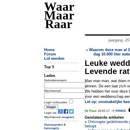
Waar
Maar
Raar
jaargang
-25
Home
«
Waarom deze man al 20
Forum
dag 10.000 liter wate
Lid worden
Leuke wedd
Top 5
Levende rat
Leden
Gebruikersnaam:
Man man man, wat doen me
winnen. De een laat zich o
Wachtwoord:
We hebben het over deze b
voor een weddenschap een 
Let op: onsmakelijke bee
Login onthouden
De Paus
18-02-17 - ©
VKMAG
Login via:
Gerelateerde artikelen
Wachtwoord
vergeten
.
»
Ontsnapte gedetineerde 
Voorwaarden &
betrapt
huisregels