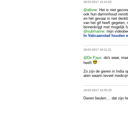
18-02-2017 15:41:02
@allone
: Het is niet gezo
ook hun darminhoud verorb
en het gevaar is niet denkb
van het gif heeft gegeten,
binnenkrijgt met mogelijk f
@submarine
: mijn videobe
In Vaticaanstad houden wi
18-02-2017 19:11:21
@De Paus
: da's waar, maa
heeft
Zo zijn de gieren in India 
aten waarin teveel medicijn
18-02-2017 23:55:25
Dieren beulen.... dat zijn he