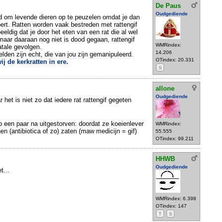
De Paus
Oudgediende
nd om levende dieren op te peuzelen omdat je dan
ert. Ratten worden vaak bestreden met rattengif
eeldig dat je door het eten van een rat die al wel
 maar daaraan nog niet is dood gegaan, rattengif
WMRindex:
atale gevolgen.
14.206
elden zijn echt, die van jou zijn gemanipuleerd.
OTindex: 20.331
j de kerkratten in ere.
S
allone
Oudgediende
r het is niet zo dat iedere rat rattengif gegeten
op een paar na uitgestorven: doordat ze koeienlever
WMRindex:
en (antibiotica of zo) zaten (maw medicijn = gif)
55.555
OTindex: 99.211
HHWB
Oudgediende
t...
WMRindex: 6.398
OTindex: 147
T
S