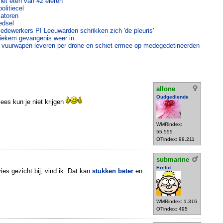
het eten van 42 eieren
olitiecel
iatoren
edsel
medewerkers PI Leeuwarden schrikken zich 'de pleuris'
tiekem gevangenis weer in
at vuurwapen leveren per drone en schiet ermee op medegedetineerden
allone
Oudgediende
ees kun je niet krijgen
WMRindex:
55.555
OTindex: 99.211
submarine
Erelid
vies gezicht bij, vind ik. Dat kan
stukken beter
en
WMRindex: 1.316
OTindex: 495