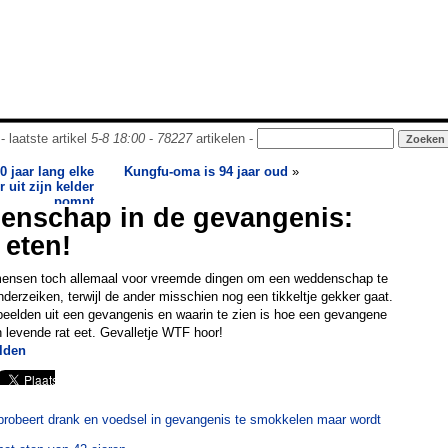
- laatste artikel
5-8 18:00
-
78227
artikelen -
 jaar lang elke
Kungfu-oma is 94 jaar oud
»
r uit zijn kelder
pompt
enschap in de gevangenis:
 eten!
nsen toch allemaal voor vreemde dingen om een weddenschap te
nderzeiken, terwijl de ander misschien nog een tikkeltje gekker gaat.
eelden uit een gevangenis en waarin te zien is hoe een gevangene
levende rat eet. Gevalletje WTF hoor!
lden
probeert drank en voedsel in gevangenis te smokkelen maar wordt