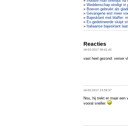
»
Indiase man overlijdt na 
»
Weddenschap eindigt in p
»
Boeven gebruikt als glad
»
Gevangene eist meer vo
»
Bajesklant met blaffer: 
»
Ex-gedetineerde sluipt s
»
Italiaanse bajesklant la
Reacties
18-02-2017 09:41:42
vast heel gezond: verser vl
18-02-2017 13:58:37
Nou, hij trekt er maar een 
vooral sneller.