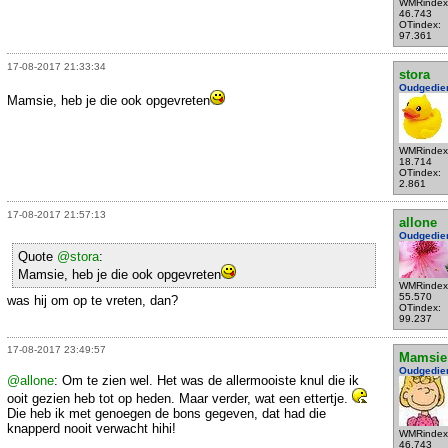
WMRindex
46.743
OTindex:
97.361
17-08-2017 21:33:34
stora
Oudgedie
Mamsie, heb je die ook opgevreten
WMRindex
18.714
OTindex:
2.861
17-08-2017 21:57:13
allone
Oudgedie
Quote
@stora
:
Mamsie, heb je die ook opgevreten
WMRindex
55.570
was hij om op te vreten, dan?
OTindex:
99.237
17-08-2017 23:49:57
Mamsie
Oudgedie
@allone
: Om te zien wel. Het was de allermooiste knul die ik
ooit gezien heb tot op heden. Maar verder, wat een ettertje.
Die heb ik met genoegen de bons gegeven, dat had die
knapperd nooit verwacht hihi!
WMRindex
46.743