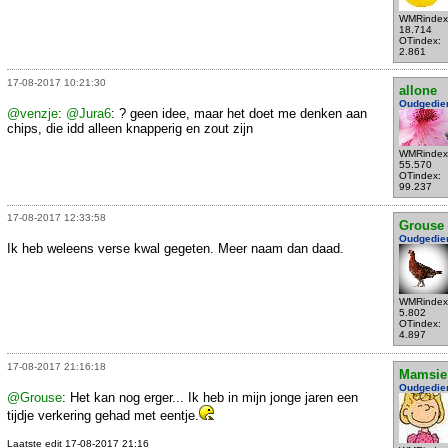
WMRindex
18.714
OTindex:
2.861
17-08-2017 10:21:30
allone
Oudgedie
@venzje
:
@Jura6
: ? geen idee, maar het doet me denken aan
chips, die idd alleen knapperig en zout zijn
WMRindex
55.570
OTindex:
99.237
17-08-2017 12:33:58
Grouse
Oudgedie
Ik heb weleens verse kwal gegeten. Meer naam dan daad.
WMRindex
5.802
OTindex:
4.897
17-08-2017 21:16:18
Mamsie
Oudgedie
@Grouse
: Het kan nog erger... Ik heb in mijn jonge jaren een
tijdje verkering gehad met eentje.
Laatste edit 17-08-2017 21:16