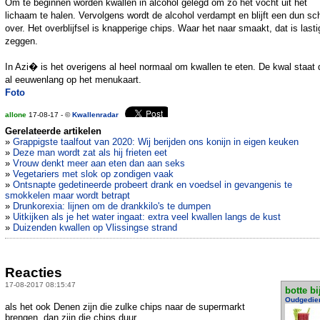
Om te beginnen worden kwallen in alcohol gelegd om zo het vocht uit het
lichaam te halen. Vervolgens wordt de alcohol verdampt en blijft een dun sch
over. Het overblijfsel is knapperige chips. Waar het naar smaakt, dat is lasti
zeggen.
In Azi� is het overigens al heel normaal om kwallen te eten. De kwal staat 
al eeuwenlang op het menukaart.
Foto
allone
17-08-17 - ©
Kwallenradar
Gerelateerde artikelen
»
Grappigste taalfout van 2020: Wij berijden ons konijn in eigen keuken
»
Deze man wordt zat als hij frieten eet
»
Vrouw denkt meer aan eten dan aan seks
»
Vegetariers met slok op zondigen vaak
»
Ontsnapte gedetineerde probeert drank en voedsel in gevangenis te
smokkelen maar wordt betrapt
»
Drunkorexia: lijnen om de drankkilo's te dumpen
»
Uitkijken als je het water ingaat: extra veel kwallen langs de kust
»
Duizenden kwallen op Vlissingse strand
Reacties
17-08-2017 08:15:47
botte bi
Oudgedie
als het ook Denen zijn die zulke chips naar de supermarkt
brengen, dan zijn die chips duur....