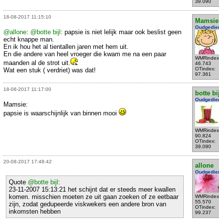
39.090
18-08-2017 11:15:10
Mamsie
Oudgedie
@allone
:
@botte bijl
: papsie is niet lelijk maar ook beslist geen
echt knappe man.
En ik hou het al tientallen jaren met hem uit.
En die andere van heel vroeger die kwam me na een paar
WMRindex
maanden al de strot uit.
46.743
OTindex:
Wat een stuk ( verdriet) was dat!
97.361
18-08-2017 11:17:00
botte bi
Oudgedie
Mamsie:
papsie is waarschijnlijk van binnen mooi
WMRindex
90.824
OTindex:
39.090
20-08-2017 17:48:42
allone
Oudgedie
Quote
@botte bijl
:
23-11-2007 15:13:21 het schijnt dat er steeds meer kwallen
komen. misschien moeten ze uit gaan zoeken of ze eetbaar
WMRindex
55.570
zijn, zodat gedupeerde viskwekers een andere bron van
OTindex:
inkomsten hebben
99.237