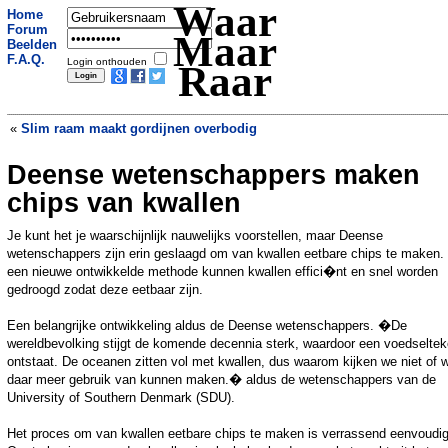
Waar
Home
Forum
Maar
Beelden
F.A.Q.
Login onthouden
Raar
«
Slim raam maakt gordijnen overbodig
Deense wetenschappers maken
Brein vrouwen actiever dan dat van
mannen
»
chips van kwallen
Je kunt het je waarschijnlijk nauwelijks voorstellen, maar Deense
wetenschappers zijn erin geslaagd om van kwallen eetbare chips te maken.
een nieuwe ontwikkelde methode kunnen kwallen effici�nt en snel worden
gedroogd zodat deze eetbaar zijn.
Een belangrijke ontwikkeling aldus de Deense wetenschappers. �De
wereldbevolking stijgt de komende decennia sterk, waardoor een voedseltek
ontstaat. De oceanen zitten vol met kwallen, dus waarom kijken we niet of 
daar meer gebruik van kunnen maken.� aldus de wetenschappers van de
University of Southern Denmark (SDU).
Het proces om van kwallen eetbare chips te maken is verrassend eenvoudig