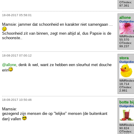
OTindex:
97.361
18-08-2017 05:58:01
allone
Oudgedie
Mamsie: jammer dat schoonheid en karakter niet samengaan ...
Schoonheid zit van binnen, zegt men altijd al, dus Papsie is de
WMRindex
schoonste..
55.570
OTindex:
99.237
18-08-2017 07:00:12
stora
Oudgedie
@allone
, denk ik wel, want ze hebben een sleurhut met douche
erin
WMRindex
18.714
OTindex:
2.861
18-08-2017 10:50:46
botte bi
Oudgedie
Mamsie:
gezegend zijn mensen die op "lelijke" mensen (de buitenkant
dan) vallen
WMRindex
90.824
OTindex: