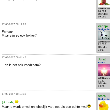
WMRindex
90.824
OTindex:
39.090
17-08-2017 09:12:23
venzje
Oudgedie
Eetbaar...
Maar zijn ze ook lekker?
WMRindex
22.626
OTindex:
7.917
17-08-2017 09:44:42
Jura6
Erelid
...en is het ook voedzaam?
WMRindex
3.151
OTindex:
2.078
17-08-2017 10:19:46
stora
Oudgedie
@Jura6
,
Maar je wordt er wel onhebbelijk van, net als een echte kwal