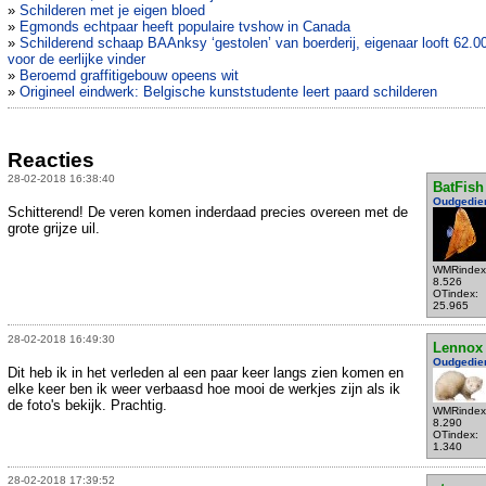
»
Schilderen met je eigen bloed
»
Egmonds echtpaar heeft populaire tvshow in Canada
»
Schilderend schaap BAAnksy ‘gestolen’ van boerderij, eigenaar looft 62.00
voor de eerlijke vinder
»
Beroemd graffitigebouw opeens wit
»
Origineel eindwerk: Belgische kunststudente leert paard schilderen
Reacties
28-02-2018 16:38:40
BatFish
Oudgedie
Schitterend! De veren komen inderdaad precies overeen met de
grote grijze uil.
WMRindex
8.526
OTindex:
25.965
28-02-2018 16:49:30
Lennox
Oudgedie
Dit heb ik in het verleden al een paar keer langs zien komen en
elke keer ben ik weer verbaasd hoe mooi de werkjes zijn als ik
de foto's bekijk. Prachtig.
WMRindex
8.290
OTindex:
1.340
28-02-2018 17:39:52