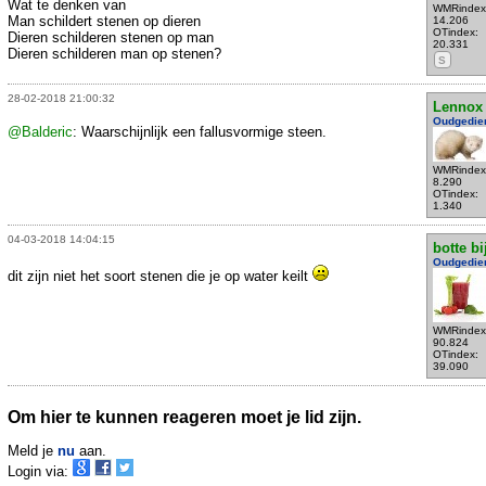
Wat te denken van
WMRindex
Man schildert stenen op dieren
14.206
OTindex:
Dieren schilderen stenen op man
20.331
Dieren schilderen man op stenen?
S
28-02-2018 21:00:32
Lennox
Oudgedie
@Balderic
: Waarschijnlijk een fallusvormige steen.
WMRindex
8.290
OTindex:
1.340
04-03-2018 14:04:15
botte bi
Oudgedie
dit zijn niet het soort stenen die je op water keilt
WMRindex
90.824
OTindex:
39.090
Om hier te kunnen reageren moet je lid zijn.
Meld je
nu
aan.
Login via: