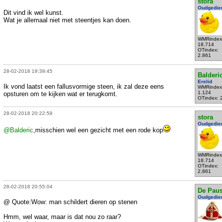
stora
Oudgedie
Dit vind ik wel kunst.
Wat je allemaal niet met steentjes kan doen.
WMRindex
18.714
OTindex:
2.861
28-02-2018 19:39:45
Balderi
Erelid
Ik vond laatst een fallusvormige steen, ik zal deze eens
WMRindex
1.124
opsturen om te kijken wat er terugkomt.
OTindex: 
28-02-2018 20:22:59
stora
Oudgedie
@Balderic
,misschien wel een gezicht met een rode kop
WMRindex
18.714
OTindex:
2.861
28-02-2018 20:55:04
De Pau
Oudgedie
@ Quote:Wow: man schildert dieren op stenen
Hmm, wel waar, maar is dat nou zo raar?