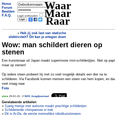
Waar
Home
Forum
Maar
Beelden
F.A.Q.
Login onthouden
Raar
«
Heb jij ook last van statische
elektriciteit? Dit kan je ertegen doen
Wow: man schildert dieren op
Zeldzaam natuurfenomeen op de
waddeneilanden
»
stenen
Een kunstenaar uit Japan maakt supermooie mini-schilderijtjes. Niet op papi
maar op stenen!
Op iedere steen probeert hij met zo veel mogelijk details een dier na te
schilderen. Via Facebook kunnen mensen een steen van hem kopen, en daa
veel vraag naar.
Foto
stora
28-02-18 - ©
NOS Jeugdjournaal
Gerelateerde artikelen
»
3-jarig meisje met autisme maakt prachtige schilderijen
»
Schilderende chimpansee in trek
»
Dit is Ai-Da, de eerste menselijke robotkunstenares