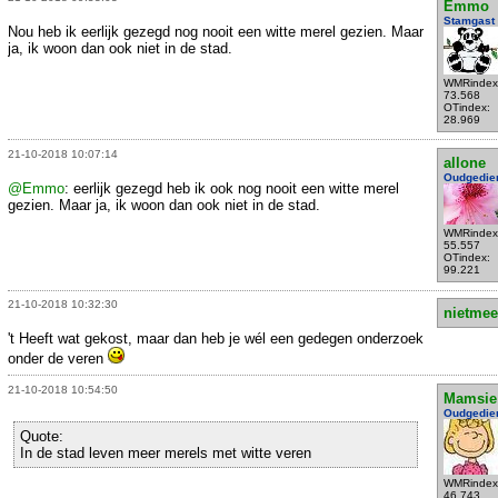
Emmo
Stamgast
Nou heb ik eerlijk gezegd nog nooit een witte merel gezien. Maar
ja, ik woon dan ook niet in de stad.
WMRindex
73.568
OTindex:
28.969
21-10-2018 10:07:14
allone
Oudgedie
@Emmo
: eerlijk gezegd heb ik ook nog nooit een witte merel
gezien. Maar ja, ik woon dan ook niet in de stad.
WMRindex
55.557
OTindex:
99.221
21-10-2018 10:32:30
nietmee
't Heeft wat gekost, maar dan heb je wél een gedegen onderzoek
onder de veren
21-10-2018 10:54:50
Mamsie
Oudgedie
Quote:
In de stad leven meer merels met witte veren
WMRindex
46.743