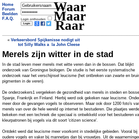
Waar
Home
Forum
Maar
Beelden
F.A.Q.
Login onthouden
Raar
«
Verkeersbord Spijkenisse nodigt uit
tot Silly Walks a la John Cleese
Merels zijn witter in de stad
Brute dierenmoord bij kinderboerderij:
jongeren 'voetballen' met gestolen kip
»
In de stad leven meer merels met witte veren dan in de bossen. Dat blijkt
onderzoek van Groningse biologen. De studie is het eerste systematische
onderzoek naar het verschijnsel leucisme (het ontbreken van zwarte en brui
pigmenten in de veren).
De onderzoekers1 vergeleken de gezondheid van merels in steden en bosse
Spanje, Frankrijk en Finland. Hierbij werd ook gekeken naar leucisme. Onde
meer door de gevangen vogels te observeren. Maar ook door 1200 foto's va
merels van over de hele wereld op internet te bestuderen. Die plaatjes werd
bekeken met een techniek die speciaal is ontwikkeld voor het bestuderen v
kleurpatronen bij vogels via dit soort 'citizen science'.
Ontdekt werd dat leucisme meer voorkomt in stedelijke gebieden. Vooral bij
oudere vogels en vaker bij mannetjes dan bij vrouwtjes. Uit de waarneminge