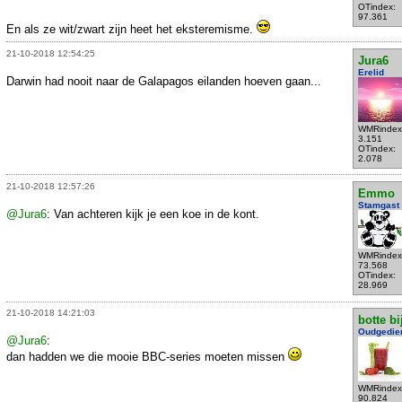
OTindex:
97.361
En als ze wit/zwart zijn heet het eksteremisme.
21-10-2018 12:54:25
Jura6
Erelid
Darwin had nooit naar de Galapagos eilanden hoeven gaan...
WMRindex
3.151
OTindex:
2.078
21-10-2018 12:57:26
Emmo
Stamgast
@Jura6
: Van achteren kijk je een koe in de kont.
WMRindex
73.568
OTindex:
28.969
21-10-2018 14:21:03
botte bi
Oudgedie
@Jura6
:
dan hadden we die mooie BBC-series moeten missen
WMRindex
90.824