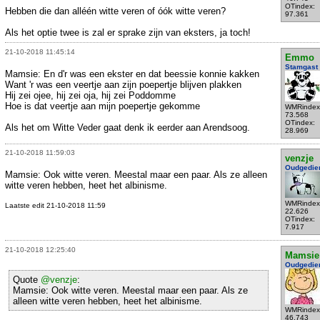
OTindex:
Hebben die dan alléén witte veren of óók witte veren?
97.361
Als het optie twee is zal er sprake zijn van eksters, ja toch!
21-10-2018 11:45:14
Emmo
Stamgast
Mamsie: En d'r was een ekster en dat beessie konnie kakken
Want 'r was een veertje aan zijn poepertje blijven plakken
Hij zei ojee, hij zei oja, hij zei Poddomme
Hoe is dat veertje aan mijn poepertje gekomme
WMRindex
73.568
OTindex:
Als het om Witte Veder gaat denk ik eerder aan Arendsoog.
28.969
21-10-2018 11:59:03
venzje
Oudgedie
Mamsie: Ook witte veren. Meestal maar een paar. Als ze alleen
witte veren hebben, heet het albinisme.
WMRindex
Laatste edit 21-10-2018 11:59
22.626
OTindex:
7.917
21-10-2018 12:25:40
Mamsie
Oudgedie
Quote
@venzje
:
Mamsie: Ook witte veren. Meestal maar een paar. Als ze
alleen witte veren hebben, heet het albinisme.
WMRindex
46.743