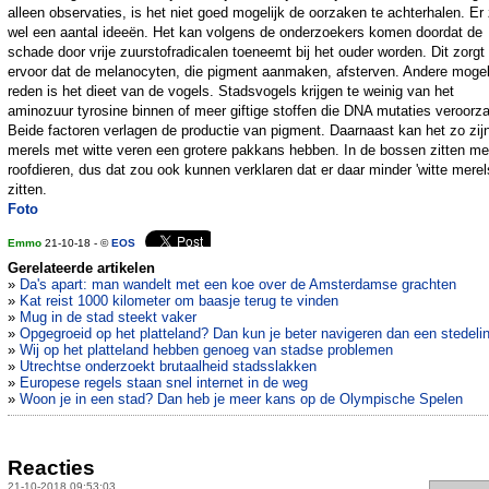
alleen observaties, is het niet goed mogelijk de oorzaken te achterhalen. Er 
wel een aantal ideeën. Het kan volgens de onderzoekers komen doordat de
schade door vrije zuurstofradicalen toeneemt bij het ouder worden. Dit zorgt
ervoor dat de melanocyten, die pigment aanmaken, afsterven. Andere mogel
reden is het dieet van de vogels. Stadsvogels krijgen te weinig van het
aminozuur tyrosine binnen of meer giftige stoffen die DNA mutaties veroorz
Beide factoren verlagen de productie van pigment. Daarnaast kan het zo zij
merels met witte veren een grotere pakkans hebben. In de bossen zitten me
roofdieren, dus dat zou ook kunnen verklaren dat er daar minder 'witte merel
zitten.
Foto
Emmo
21-10-18 - ©
EOS
Gerelateerde artikelen
»
Da's apart: man wandelt met een koe over de Amsterdamse grachten
»
Kat reist 1000 kilometer om baasje terug te vinden
»
Mug in de stad steekt vaker
»
Opgegroeid op het platteland? Dan kun je beter navigeren dan een stedeli
»
Wij op het platteland hebben genoeg van stadse problemen
»
Utrechtse onderzoekt brutaalheid stadsslakken
»
Europese regels staan snel internet in de weg
»
Woon je in een stad? Dan heb je meer kans op de Olympische Spelen
Reacties
21-10-2018 09:53:03