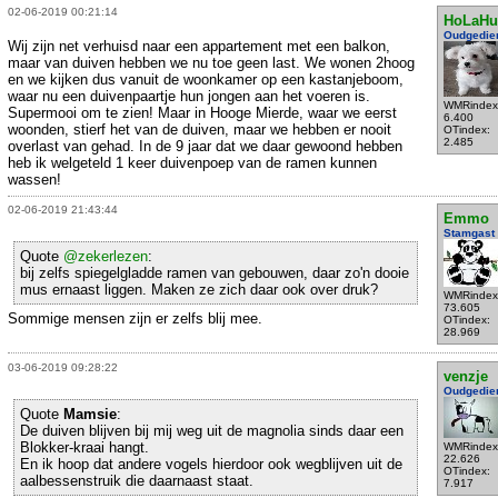
02-06-2019 00:21:14
HoLaHu
Oudgedie
Wij zijn net verhuisd naar een appartement met een balkon,
maar van duiven hebben we nu toe geen last. We wonen 2hoog
en we kijken dus vanuit de woonkamer op een kastanjeboom,
waar nu een duivenpaartje hun jongen aan het voeren is.
WMRindex
Supermooi om te zien! Maar in Hooge Mierde, waar we eerst
6.400
woonden, stierf het van de duiven, maar we hebben er nooit
OTindex:
2.485
overlast van gehad. In de 9 jaar dat we daar gewoond hebben
heb ik welgeteld 1 keer duivenpoep van de ramen kunnen
wassen!
02-06-2019 21:43:44
Emmo
Stamgast
Quote
@zekerlezen
:
bij zelfs spiegelgladde ramen van gebouwen, daar zo'n dooie
mus ernaast liggen. Maken ze zich daar ook over druk?
WMRindex
73.605
Sommige mensen zijn er zelfs blij mee.
OTindex:
28.969
03-06-2019 09:28:22
venzje
Oudgedie
Quote
Mamsie
:
De duiven blijven bij mij weg uit de magnolia sinds daar een
Blokker-kraai hangt.
WMRindex
22.626
En ik hoop dat andere vogels hierdoor ook wegblijven uit de
OTindex:
aalbessenstruik die daarnaast staat.
7.917