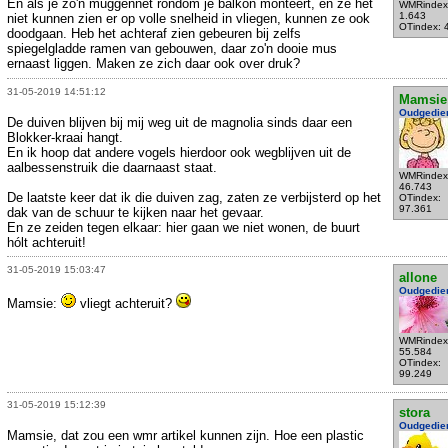
En als je zo'n muggennet rondom je balkon monteert, en ze het
WMRindex
1.643
niet kunnen zien er op volle snelheid in vliegen, kunnen ze ook
OTindex: 
doodgaan. Heb het achteraf zien gebeuren bij zelfs
spiegelgladde ramen van gebouwen, daar zo'n dooie mus
ernaast liggen. Maken ze zich daar ook over druk?
31-05-2019 14:51:12
Mamsie
Oudgedie
De duiven blijven bij mij weg uit de magnolia sinds daar een
Blokker-kraai hangt.
En ik hoop dat andere vogels hierdoor ook wegblijven uit de
aalbessenstruik die daarnaast staat.
WMRindex
46.743
De laatste keer dat ik die duiven zag, zaten ze verbijsterd op het
OTindex:
97.361
dak van de schuur te kijken naar het gevaar.
En ze zeiden tegen elkaar: hier gaan we niet wonen, de buurt
hólt achteruit!
31-05-2019 15:03:47
allone
Oudgedie
Mamsie:
vliegt achteruit?
WMRindex
55.584
OTindex:
99.249
31-05-2019 15:12:39
stora
Oudgedie
Mamsie, dat zou een wmr artikel kunnen zijn. Hoe een plastic