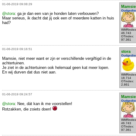
01-06-2019 09:08:29
Mamsie
Oudgedie
@stora
: ga je dan een van je honden laten verbouwen?
Maar serieus, ik dacht dat jij ook een of meerdere katten in huis
had?
WMRindex
46.743
OTindex:
97.361
01-06-2019 09:16:51
stora
Oudgedie
Mamsie, niet meer want er zjn er verschillende vergiftigd in de
achtertuinen.
Je ziet in de achtertuinen ook helemaal geen kat meer lopen.
En wij durven dat dus niet aan.
WMRindex
18.714
OTindex:
2.861
01-06-2019 09:24:57
Mamsie
Oudgedie
@stora
: Nee, dát kan ik me voorstellen!
Rotzakken, die zoiets doen!
WMRindex
46.743
OTindex:
97.361