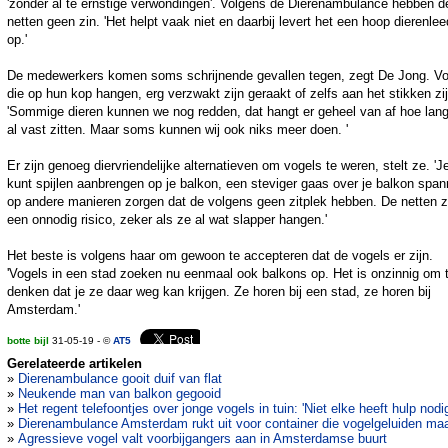
'zonder al te ernstige verwondingen'. Volgens de Dierenambulance hebben d
netten geen zin. 'Het helpt vaak niet en daarbij levert het een hoop dierenlee
op.'
De medewerkers komen soms schrijnende gevallen tegen, zegt De Jong. Vo
die op hun kop hangen, erg verzwakt zijn geraakt of zelfs aan het stikken zij
'Sommige dieren kunnen we nog redden, dat hangt er geheel van af hoe lan
al vast zitten. Maar soms kunnen wij ook niks meer doen. '
Er zijn genoeg diervriendelijke alternatieven om vogels te weren, stelt ze. 'J
kunt spijlen aanbrengen op je balkon, een steviger gaas over je balkon span
op andere manieren zorgen dat de volgens geen zitplek hebben. De netten z
een onnodig risico, zeker als ze al wat slapper hangen.'
Het beste is volgens haar om gewoon te accepteren dat de vogels er zijn.
'Vogels in een stad zoeken nu eenmaal ook balkons op. Het is onzinnig om 
denken dat je ze daar weg kan krijgen. Ze horen bij een stad, ze horen bij
Amsterdam.'
botte bijl
31-05-19 - ©
AT5
Gerelateerde artikelen
»
Dierenambulance gooit duif van flat
»
Neukende man van balkon gegooid
»
Het regent telefoontjes over jonge vogels in tuin: 'Niet elke heeft hulp nodig
»
Dierenambulance Amsterdam rukt uit voor container die vogelgeluiden ma
»
Agressieve vogel valt voorbijgangers aan in Amsterdamse buurt