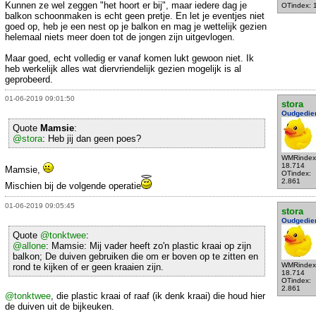
Kunnen ze wel zeggen "het hoort er bij", maar iedere dag je
OTindex: 
balkon schoonmaken is echt geen pretje. En let je eventjes niet
goed op, heb je een nest op je balkon en mag je wettelijk gezien
helemaal niets meer doen tot de jongen zijn uitgevlogen.
Maar goed, echt volledig er vanaf komen lukt gewoon niet. Ik
heb werkelijk alles wat diervriendelijk gezien mogelijk is al
geprobeerd.
01-06-2019 09:01:50
stora
Oudgedie
Quote
Mamsie
:
@stora
: Heb jij dan geen poes?
WMRindex
18.714
Mamsie,
OTindex:
2.861
Mischien bij de volgende operatie
01-06-2019 09:05:45
stora
Oudgedie
Quote
@tonktwee
:
@allone
: Mamsie: Mij vader heeft zo'n plastic kraai op zijn
balkon; De duiven gebruiken die om er boven op te zitten en
WMRindex
rond te kijken of er geen kraaien zijn.
18.714
OTindex:
2.861
@tonktwee
, die plastic kraai of raaf (ik denk kraai) die houd hier
de duiven uit de bijkeuken.