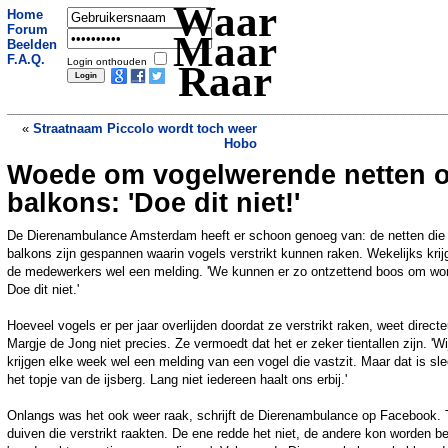
Waar
Home
Forum
Maar
Beelden
F.A.Q.
Login onthouden
Raar
«
Straatnaam Piccolo wordt toch weer
Hobo
Woede om vogelwerende netten 
Vrouw verliest controle over stuur en
crasht auto tussen de koeien
»
balkons: 'Doe dit niet!'
De Dierenambulance Amsterdam heeft er schoon genoeg van: de netten die
balkons zijn gespannen waarin vogels verstrikt kunnen raken. Wekelijks krij
de medewerkers wel een melding. 'We kunnen er zo ontzettend boos om wo
Doe dit niet.'
Hoeveel vogels er per jaar overlijden doordat ze verstrikt raken, weet directe
Margje de Jong niet precies. Ze vermoedt dat het er zeker tientallen zijn. 'Wi
krijgen elke week wel een melding van een vogel die vastzit. Maar dat is sl
het topje van de ijsberg. Lang niet iedereen haalt ons erbij.'
Onlangs was het ook weer raak, schrijft de Dierenambulance op Facebook.
duiven die verstrikt raakten. De ene redde het niet, de andere kon worden be