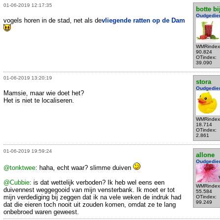
01-06-2019 12:17:35
botte bi
Oudgedie
vogels horen in de stad, net als de
vliegende ratten op de Dam
WMRindex
90.824
OTindex:
39.090
01-06-2019 13:20:19
stora
Oudgedie
Mamsie, maar wie doet het?
Het is niet te localiseren.
WMRindex
18.714
OTindex:
2.861
01-06-2019 19:59:24
allone
Oudgedie
@tonktwee
: haha, echt waar? slimme duiven
@Cubbie
: is dat wettelijk verboden? Ik heb wel eens een
WMRindex
duivennest weggegooid van mijn vensterbank. Ik moet er tot
55.584
mijn verdediging bij zeggen dat ik na vele weken de indruk had
OTindex:
99.249
dat die eieren toch nooit uit zouden komen, omdat ze te lang
onbebroed waren geweest.