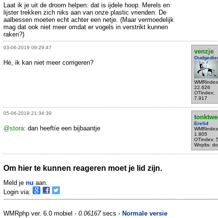
Laat ik je uit de droom helpen: dat is ijdele hoop. Merels en
lijster trekken zich niks aan van onze plastic vrienden. De
aalbessen moeten echt achter een netje. (Maar vermoedelijk
mag dat ook niet meer omdat er vogels in verstrikt kunnen
raken?)
03-06-2019 09:29:47
venzje
Oudgedie
Hé, ik kan niet meer corrigeren?
WMRindex
22.626
OTindex:
7.917
05-06-2019 21:34:39
tonktwe
Erelid
@stora
: dan heeftíe een bijbaantje
WMRindex
1.805
OTindex: 
Wnplts: do
Om hier te kunnen reageren moet je lid zijn.
Meld je
nu
aan.
Login via:
WMRphp ver. 6.0 mobiel -
0.06167
secs -
Normale versie