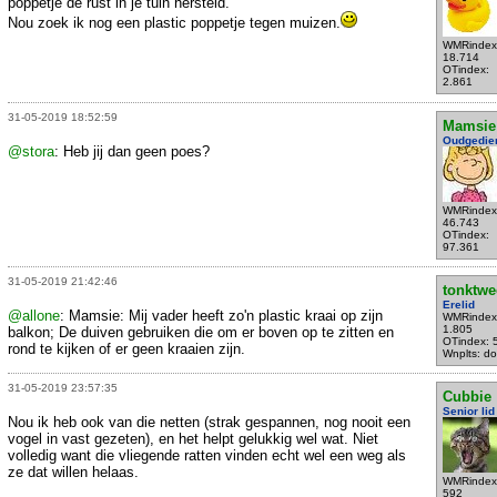
poppetje de rust in je tuin hersteld.
Nou zoek ik nog een plastic poppetje tegen muizen.
WMRindex
18.714
OTindex:
2.861
31-05-2019 18:52:59
Mamsie
Oudgedie
@stora
: Heb jij dan geen poes?
WMRindex
46.743
OTindex:
97.361
31-05-2019 21:42:46
tonktwe
Erelid
@allone
: Mamsie: Mij vader heeft zo'n plastic kraai op zijn
WMRindex
1.805
balkon; De duiven gebruiken die om er boven op te zitten en
OTindex: 
rond te kijken of er geen kraaien zijn.
Wnplts: do
31-05-2019 23:57:35
Cubbie
Senior lid
Nou ik heb ook van die netten (strak gespannen, nog nooit een
vogel in vast gezeten), en het helpt gelukkig wel wat. Niet
volledig want die vliegende ratten vinden echt wel een weg als
ze dat willen helaas.
WMRindex
592