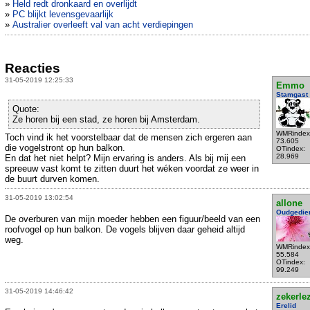
»
Held redt dronkaard en overlijdt
»
PC blijkt levensgevaarlijk
»
Australier overleeft val van acht verdiepingen
Reacties
31-05-2019 12:25:33
Emmo
Stamgast
Quote:
Ze horen bij een stad, ze horen bij Amsterdam.
WMRindex
Toch vind ik het voorstelbaar dat de mensen zich ergeren aan
73.605
die vogelstront op hun balkon.
OTindex:
28.969
En dat het niet helpt? Mijn ervaring is anders. Als bij mij een
spreeuw vast komt te zitten duurt het wéken voordat ze weer in
de buurt durven komen.
31-05-2019 13:02:54
allone
Oudgedie
De overburen van mijn moeder hebben een figuur/beeld van een
roofvogel op hun balkon. De vogels blijven daar geheid altijd
weg.
WMRindex
55.584
OTindex:
99.249
31-05-2019 14:46:42
zekerle
Erelid