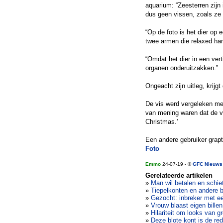
aquarium: “Zeesterren zijn
dus geen vissen, zoals ze
“Op de foto is het dier op
twee armen die relaxed han
“Omdat het dier in een vert
organen onderuitzakken.”
Ongeacht zijn uitleg, krijg
De vis werd vergeleken met
van mening waren dat de vi
Christmas.’
Een andere gebruiker grapt
Foto
Emmo
24-07-19 - ©
GFC Nieuws
Gerelateerde artikelen
»
Man wil betalen en schiet
»
Tiepelkonten en andere b
»
Gezocht: inbreker met een
»
Vrouw blaast eigen billen
»
Hilariteit om looks van gr
»
Deze blote kont is de re