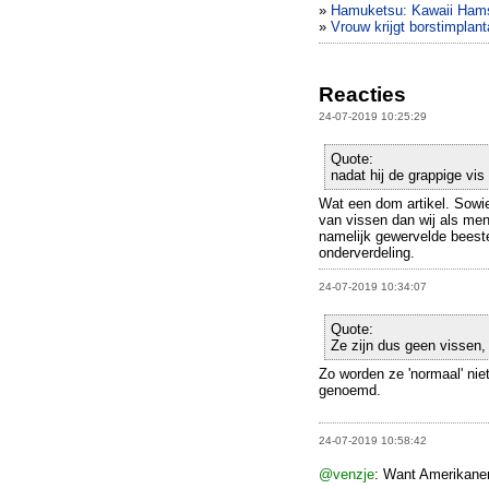
»
Hamuketsu: Kawaii Hams
»
Vrouw krijgt borstimplanta
Reacties
24-07-2019 10:25:29
Quote:
nadat hij de grappige vi
Wat een dom artikel. Sowie
van vissen dan wij als men
namelijk gewervelde beeste
onderverdeling.
24-07-2019 10:34:07
Quote:
Ze zijn dus geen vissen
Zo worden ze 'normaal' ni
genoemd.
24-07-2019 10:58:42
@venzje
: Want Amerikanen