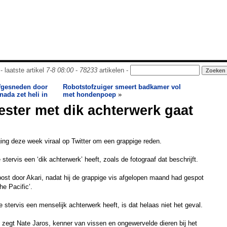
- laatste artikel
7-8 08:00
-
78233
artikelen -
fgesneden door
Robotstofzuiger smeert badkamer vol
ada zet heli in
met hondenpoep
»
ester met dik achterwerk gaat
ing deze week viraal op Twitter om een grappige reden.
e stervis een ‘dik achterwerk’ heeft, zoals de fotograaf dat beschrijft.
post door Akari, nadat hij de grappige vis afgelopen maand had gespot
he Pacific’.
 de stervis een menselijk achterwerk heeft, is dat helaas niet het geval.
zegt Nate Jaros, kenner van vissen en ongewervelde dieren bij het