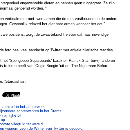
 integendeel ongewervelde dieren en hebben geen ruggegraat. Ze zijn
 normaal genoemd worden. “
 een verticale rots met twee armen die de rots vasthouden en de andere
gen. Gewoonlijk relaxed het dier haar armen wanneer het eet.”
icale positie is, zorgt de zwaartekracht ervoor dat haar inwendige
t de foto heel veel aandacht op Twitter met enkele hilarische reacties.
 het ‘Spongebob Squarepants’ karakter, Patrick Star, terwijl anderen
s trekken heeft van ‘Oogie Boogie ’uit de ‘The Nightmare Before
e: ‘Stardashian.’
 zichzelf in het achterwerk
ijzondere achterwerken in het Drents
 pijnlijke bil
 op
ootste vliegtuig ter wereld
den waarom Leon de Winter van Twitter is gegooid