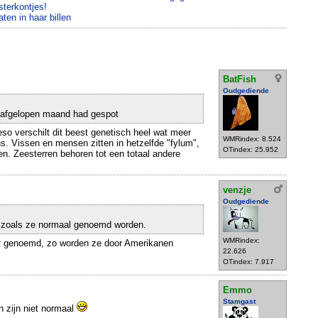
terkontjes!
ten in haar billen
BatFish
Oudgediende
s afgelopen maand had gespot
so verschilt dit beest genetisch heel wat meer
WMRindex: 8.524
s. Vissen en mensen zitten in hetzelfde "fylum",
OTindex: 25.952
n. Zeesterren behoren tot een totaal andere
venzje
Oudgediende
, zoals ze normaal genoemd worden.
WMRindex:
et genoemd, zo worden ze door Amerikanen
22.626
OTindex: 7.917
Emmo
Stamgast
 zijn niet normaal