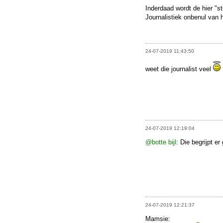
Inderdaad wordt de hier "s
Journalistiek onbenul van 
24-07-2019 11:43:50
weet die journalist veel
24-07-2019 12:19:04
@botte bijl
: Die begrijpt e
24-07-2019 12:21:37
Mamsie: