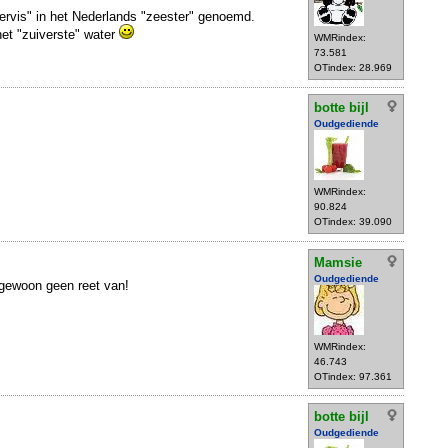
tervis" in het Nederlands "zeester" genoemd.
het "zuiverste" water
WMRindex:
73.581
OTindex: 28.969
botte bijl
Oudgediende
WMRindex:
90.824
OTindex: 39.090
Mamsie
Oudgediende
r gewoon geen reet van!
WMRindex:
46.743
OTindex: 97.361
botte bijl
Oudgediende