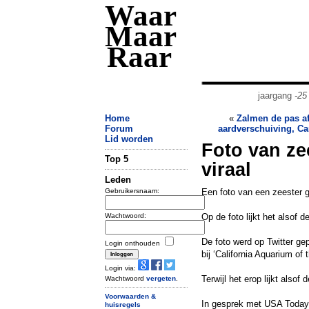
Waar
Maar
Raar
jaargang
-25
Home
«
Zalmen de pas a
Forum
aardverschuiving, Can
Lid worden
Foto van ze
Top 5
viraal
Leden
Gebruikersnaam:
Een foto van een zeester g
Wachtwoord:
Op de foto lijkt het alsof d
De foto werd op Twitter ge
Login onthouden
bij ‘California Aquarium of t
Login via:
Terwijl het erop lijkt alsof
Wachtwoord
vergeten
.
Voorwaarden &
In gesprek met USA Today 
huisregels